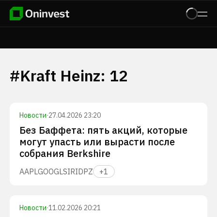
#
Kraft Heinz
:
12
Новости
·
27.04.2026 23:20
Без Баффета: пять акций, которые
могут упасть или вырасти после
собрания Berkshire
AAPL
GOOGL
SIRI
DPZ
+
1
Новости
·
11.02.2026 20:21