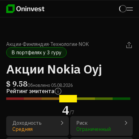
Акции
·
Финляндия
·
Технологии
·
NOK
В портфелях у 3 гуру
Акции Nokia Oyj
$
9.58
Обновлено
05.08.2026
Рейтинг эмитента
4
/
7
Доходность
Риск
Средняя
Ограниченный