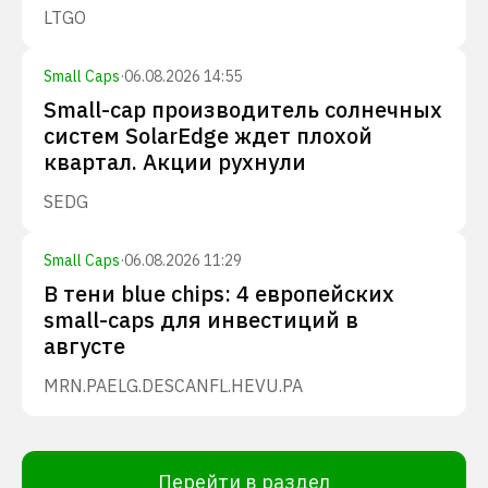
LTGO
Small Caps
·
06.08.2026 14:55
Small-cap производитель солнечных
систем SolarEdge ждет плохой
квартал. Акции рухнули
SEDG
Small Caps
·
06.08.2026 11:29
В тени blue chips: 4 европейских
small-caps для инвестиций в
августе
MRN.PA
ELG.DE
SCANFL.HE
VU.PA
Перейти в раздел