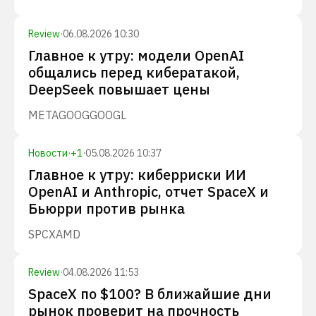
Review
·
06.08.2026 10:30
Главное к утру: модели OpenAI
общались перед кибератакой,
DeepSeek повышает цены
META
GOOG
GOOGL
Новости
·
+
1
·
05.08.2026 10:37
Главное к утру: киберриски ИИ
OpenAI и Anthropic, отчет SpaceX и
Бьюрри против рынка
SPCX
AMD
Review
·
04.08.2026 11:53
SpaceX по $100? В ближайшие дни
рынок проверит на прочность