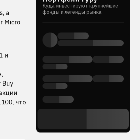
Куда инвестируют крупнейшие
, а
фонды и легенды рынка
r Micro
1 и
a,
 Buy
(акции
1100, что