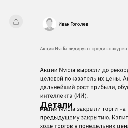
Иван Гоголев
Акции Nvidia лидируют среди конкуренто
Акции Nvidia выросли до рекор
целевой показатель их цены. 
дальнейший рост прибыли, обу
интеллекта (ИИ).
Детали
Акции Nvidia закрыли торги на 
предыдущему закрытию. Капита
ходе торгов в понедельник цен