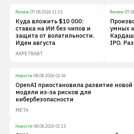
Review
·
07.08.2026 11:15
Review
·
07.0
Куда вложить $10 000:
Произв
ставка на ИИ без чипов и
умных к
защита от волатильности.
Кардашь
Идеи августа
IPO. Ра
AXP
ETR
ABT
Новости
·
08.08.2026 02:36
OpenAI приостановила развитие новой
модели из-за рисков для
кибербезопасности
META
Новости
·
08.08.2026 01:13