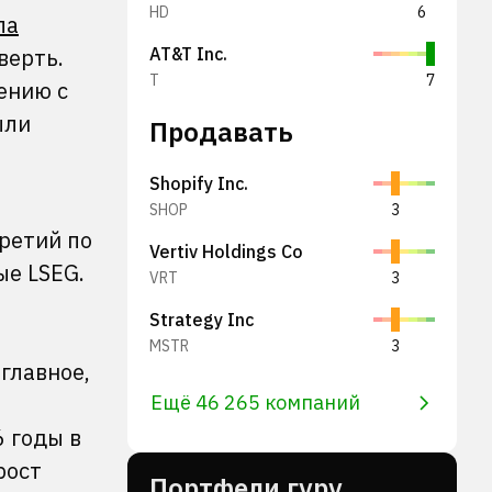
HD
6
ла
верть.
AT&T Inc.
T
7
ению с
ыли
Продавать
Shopify Inc.
SHOP
3
ретий по
Vertiv Holdings Co
ые LSEG.
VRT
3
Strategy Inc
м
MSTR
3
главное,
Ещё 46 265 компаний
6 годы в
рост
Портфели гуру