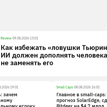
Review
·
09.08.2026 15:01
Как избежать «ловушки Тьюрин
ИИ должен дополнять человека
не заменять его
8.2026 19:01
Small Caps
·
08.08.2026 16:01
: зачем
Главное в small-caps:
ьному
прогноз SolarEdge, с
льному игроку
Bitdeer на $4,7 млрд,