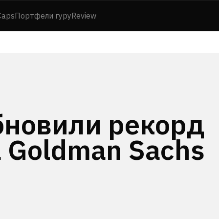
Caps
Портфели гуру
Review
обновили рекорд
а Goldman Sachs