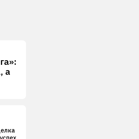
га»:
, а
делка
 успех