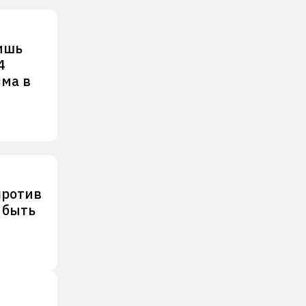
ишь
4
зма в
против
 быть