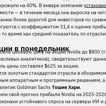
дорожали на 40%. В январе компания
установи
мости — в течение месяца она выросла на чет
панию более дорогой для инвесторов по сравн
ргуются с коэффициентом 31,4 к оценке приб
 то время как средний показатель по отрасли
.
ции в понедельник
или целевую цену на акции Nvidia до $800 (т
раслевых аналитиков), свидетельствуют данн
ь цены составлял $625 за акцию.
ется золотым стандартом отрасли в обозримо
ным аппаратным и программным решениям, а 
налитик Goldman Sachs
Тошия Хари
.
ли свой прогноз прибыли Nvidia на 2025-202
ризнаки устойчивого спроса на серверы ИИ и 