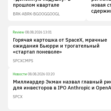
прошлом квартале
новая с
сдержи
BRK-A
BRK-B
GOOG
GOOGL
Review
·
08.08.2026 13:01
Горячая картошка от SpaceX, мрачные
ожидания Бьюрри и трогательный
«стартап поневоле»
SPCX
CMPS
Новости
·
08.08.2026 03:20
Миллиардер Экман назвал главный ри
для инвесторов в IPO Anthropic и OpenA
SPCX