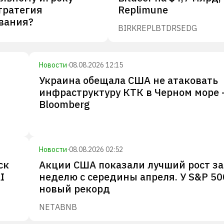
тратегия
Replimune
вания?
BIRK
REPL
BTDR
SEDG
Новости
·
08.08.2026 12:15
Украина обещала США не атаковать
инфраструктуру КТК в Черном море 
Bloomberg
Новости
·
08.08.2026 02:52
ск
Акции США показали лучший рост за
I
неделю с середины апреля. У S&P 50
новый рекорд
NET
ABNB