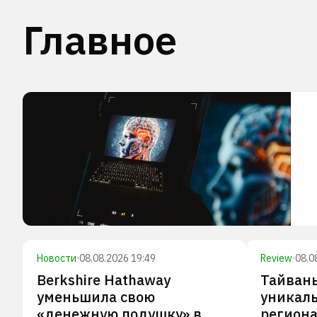
Главное
Новости
·
08.08.2026 19:49
Review
·
08.0
Berkshire Hathaway
Тайвань
уменьшила свою
уникал
«денежную подушку» в
региона