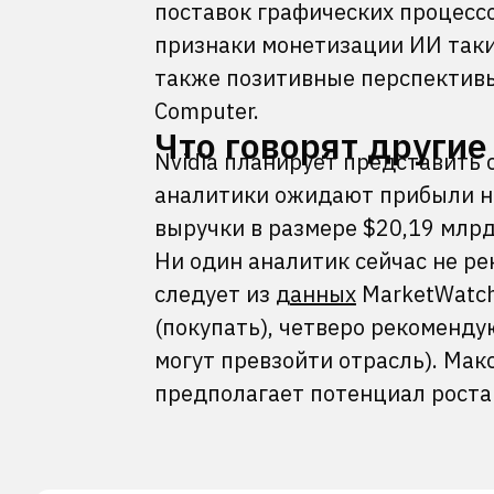
поставок графических процессо
признаки монетизации ИИ таким
также позитивные перспективы
Computer.
Что говорят другие
Nvidia планирует представить 
аналитики ожидают прибыли на
выручки в размере $20,19 млрд
Ни один аналитик сейчас не ре
следует из
данных
MarketWatch
(покупать), четверо рекоменду
могут превзойти отрасль). Мак
предполагает потенциал роста