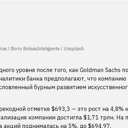
в / Фото BoliviaInteligente / Unsplash
дного уровня после того, как Goldman Sachs п
Аналитики банка предполагают, что компанию
словленный бурным развитием искусственног
рекодной отметке $693,3 — это рост на 4,8% 
лизация компании достигла $1,71 трлн. На п
а акций поднималась на 5%, до $694,97.