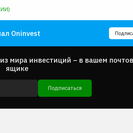
(ИИ)
ал Oninvest
Подпис
из мира инвестиций – в вашем почто
ящике
Подписаться