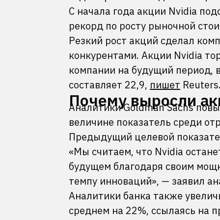
С начала года акции Nvidia по
рекорд по росту рыночной стои
Резкий рост акций сделал ком
конкурентами. Акции Nvidia то
компании на будущий период, в
составляет 22,9,
пишет
Reuters
Почему выросли ак
Аналитики Goldman Sachs повыс
величине показатель среди от
Предыдущий целевой показател
«Мы считаем, что Nvidia остан
будущем благодаря своим мощ
темпу инноваций», — заявил а
Аналитики банка также увеличи
среднем на 22%, ссылаясь на п