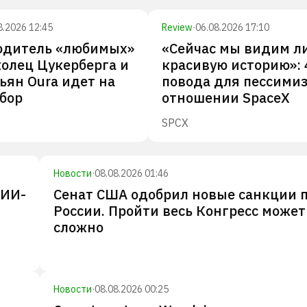
8.2026 12:45
Review
·
06.08.2026 17:10
одитель «любимых»
«Сейчас мы видим л
олец Цукерберга и
красивую историю»: 
ян Oura идет на
повода для пессими
збор
отношении SpaceX
SPCX
Новости
·
08.08.2026 01:46
 ИИ-
Сенат США одобрил новые санкции 
России. Пройти весь Конгресс может
сложно
Новости
·
08.08.2026 00:25