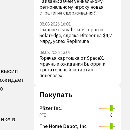
Тайвань: зачем уникальному
региональному игроку новая
стратегия сдерживания?
08.08.2026 16:01
Главное в small-caps: прогноз
SolarEdge, сделка Bitdeer на $4,7
млрд, успех Replimune
08.08.2026 13:01
Горячая картошка от SpaceX,
мрачные ожидания Бьюрри и
трогательный «стартап
овысил
поневоле»
 ожидает
о
Покупать
Pfizer Inc.
к
PFE
6
ике в
The Home Depot, Inc.