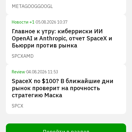
META
GOOG
GOOGL
Новости
·
+
1
·
05.08.2026 10:37
Главное к утру: киберриски ИИ
OpenAI и Anthropic, отчет SpaceX и
Бьюрри против рынка
SPCX
AMD
Review
·
04.08.2026 11:53
SpaceX по $100? В ближайшие дни
рынок проверит на прочность
стратегию Маска
SPCX
Перейти в раздел