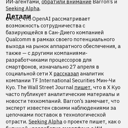
ИИ-агентами,
обратили внимание
Barron’s и
Seeking Alpha
.
Детали
О том, что OpenAI рассматривает
возможность сотрудничества с
базирующейся в Сан-Диего компанией
Qualcomm в рамках своего потенциального
выхода на рынок аппаратного обеспечения, а
также — с другими компаниями-
разработчиками процессоров для
смартфонов, изначально 27 апреля в
социальной сети X
рассказал
аналитик
компании TF International Securities Мин-Чи
Куо. The Wall Street Journal
пишет
, что в X Куо
часто публикует аналитические материалы и
новости техкомпаний. Barron’s замечает, что
эксперт известен своими наблюдениями за
цепочками поставок в технологической
отрасти.
Seeking Alpha
о проекте пишет, как о