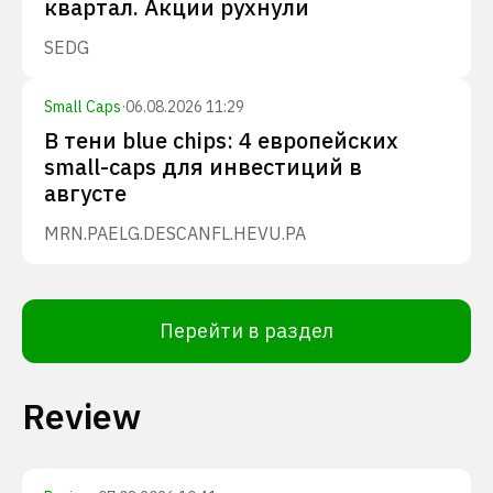
квартал. Акции рухнули
SEDG
Small Caps
·
06.08.2026 11:29
В тени blue chips: 4 европейских
small-caps для инвестиций в
августе
MRN.PA
ELG.DE
SCANFL.HE
VU.PA
Перейти в раздел
Review