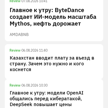
Review
·
07.08.2026 10:41
Главное к утру: ByteDance
создает ИИ-модель масштаба
Mythos, нефть дорожает
AMD
ABNB
Review
·
06.08.2026 11:40
Казахстан вводит плату за въезд в
страну. Зачем это нужно и кого
коснется
Review
·
06.08.2026 10:30
Главное к утру: модели OpenAI
общались перед кибератакой,
DeepSeek повышает цены