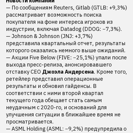
Новости компаний
— По сообщениям Reuters, Gitlab (GTLB: +9,3%)
рассматривает возможность поиска
покупателя на фоне интереса игроков из
индустрии, включая Datadog (DDOG: −7,3%).
— Johnson & Johnson (JNJ: +3,7%)
представила квартальный отчет, результаты
которого оказались немного выше ожиданий.
— Акции Five Below (FIVE: −25,1%) упали после
выхода пресс-релиза, анонсировавшего
отставку CEO
Джоэла Андерсена
. Кроме того,
ретейлер представил операционные
результаты и обновил гайденсы. В
соответствии с ними второй квартал
текущего года обещает стать самым
неудачным с 2020-го, и оснований для
улучшения ситуации в ближайшее время не
просматривается.
— ASML Holding (ASML: −9,2%) предупредила о