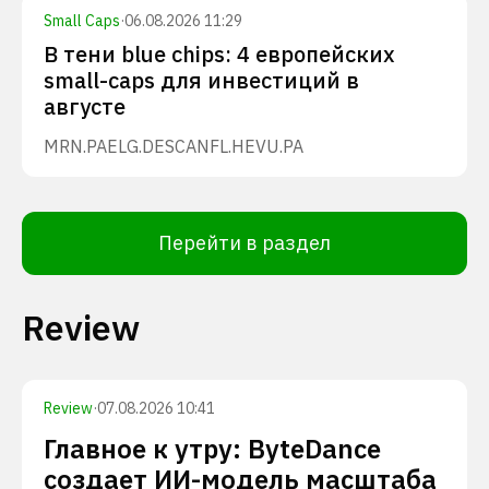
Small Caps
·
06.08.2026 11:29
В тени blue chips: 4 европейских
small-caps для инвестиций в
августе
MRN.PA
ELG.DE
SCANFL.HE
VU.PA
Перейти в раздел
Review
Review
·
07.08.2026 10:41
Главное к утру: ByteDance
создает ИИ-модель масштаба