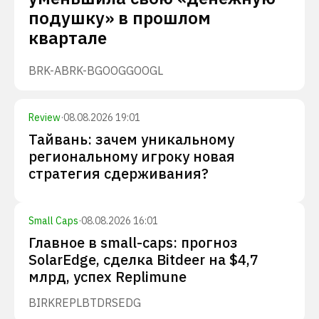
подушку» в прошлом
квартале
BRK-A
BRK-B
GOOG
GOOGL
Review
·
08.08.2026 19:01
Тайвань: зачем уникальному
региональному игроку новая
стратегия сдерживания?
Small Caps
·
08.08.2026 16:01
Главное в small-caps: прогноз
SolarEdge, сделка Bitdeer на $4,7
млрд, успех Replimune
BIRK
REPL
BTDR
SEDG