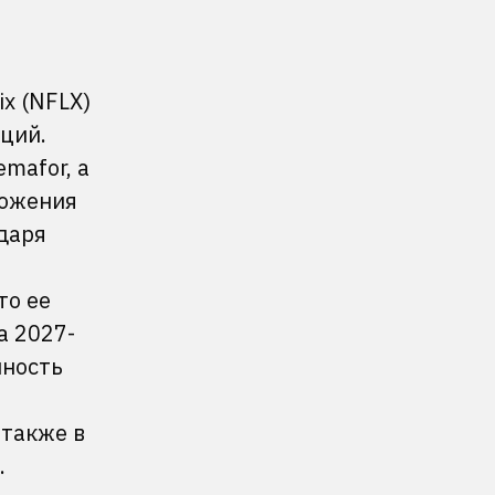
x (NFLX)
кций.
mafor, а
ложения
даря
то ее
а 2027-
нность
 также в
.