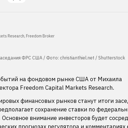
ets Research, Freedom Broker
едания ФРС США / Фото: christianthiel.net / Shutterstock
обытий на фондовом рынке США от Михаила
ктора Freedom Capital Markets Research.
ровых финансовых рынков станут итоги зас
редполагает сохранение ставки по федераль
. Основное внимание инвесторов будет сосре
еских прогнозах регулятора и комментариях 