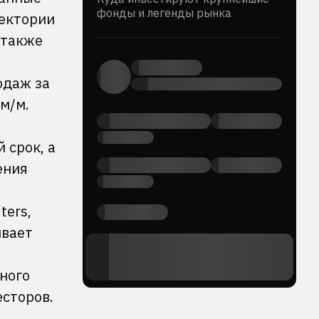
фонды и легенды рынка
аектории
 также
одаж за
м/м.
 срок, а
ения
ters,
ивает
ного
сторов.