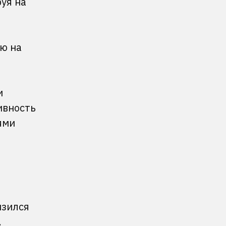
руя на
ию на
и
ивность
ями
изился
.