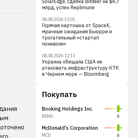
SolarEdge, сделка Bitdeer на $4,7
млрд, успех Replimune
08.08.2026 13:01
Горячая картошка от SpaceX,
мрачные ожидания Бьюрри и
трогательный «стартап
поневоле»
08.08.2026 12:15
Украина обещала США не
атаковать инфраструктуру КТК
в Черном море — Bloomberg
Покупать
едания
Booking Holdings Inc.
BKNG
6
ным
доточено
McDonald's Corporation
его
MCD
6