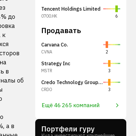
ез
Tencent Holdings Limited
4% до
0700.HK
6
ровка
Продавать
 к
хся
Carvana Co.
есторов
CVNA
2
на
Strategy Inc
ь в
MSTR
3
гналы об
Credo Technology Group Holding Ltd
ы
CRDO
3
ю
Ещё 46 265 компаний
о
, а в
Портфели гуру
ванные
Куда инвестируют крупнейшие