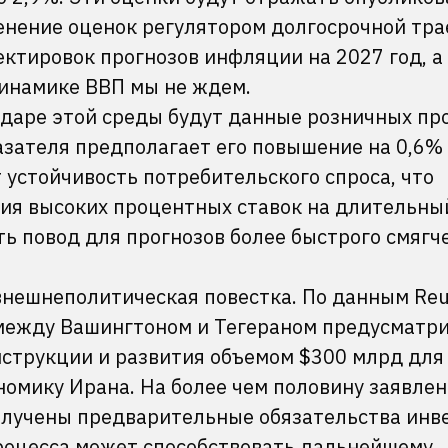
менение оценок регулятором долгосрочной тр
ктировок прогнозов инфляции на 2027 год, а
динамике ВВП мы не ждем.
даре этой среды будут данные розничных пр
азателя предполагает его повышение на 0,6% 
устойчивость потребительского спроса, что
я высоких процентных ставок на длительный
ть повод для прогнозов более быстрого смягч
внешнеполитическая повестка. По данным Reu
между Вашингтоном и Тегераном предусматр
нструкции и развития объемом $300 млрд для
номику Ирана. На более чем половину заявлен
лучены предварительные обязательства инве
роцесса может способствовать дальнейшему