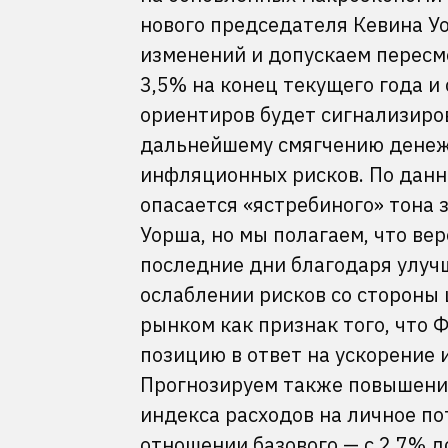
нового председателя Кевина У
изменений и допускаем пересмо
3,5% на конец текущего года и
ориентиров будет сигнализиро
дальнейшему смягчению денеж
инфляционных рисков. По данн
опасается «ястребиного» тона
Уорша, но мы полагаем, что ве
последние дни благодаря улуч
ослаблении рисков со стороны
рынком как признак того, что 
позицию в ответ на ускорение
Прогнозируем также повышени
индекса расходов на личное пот
отношении базового — с 2,7% д