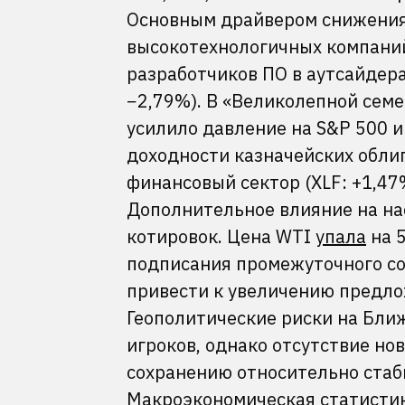
Основным драйвером снижения 
высокотехнологичных компаний
разработчиков ПО в аутсайдер
−2,79%). В «Великолепной сем
усилило давление на S&P 500 
доходности казначейских обли
финансовый сектор (XLF: +1,47
Дополнительное влияние на на
котировок. Цена WTI
упала
на 5
подписания промежуточного с
привести к увеличению предло
Геополитические риски на Бли
игроков, однако отсутствие но
сохранению относительно стаби
Макроэкономическая статистик