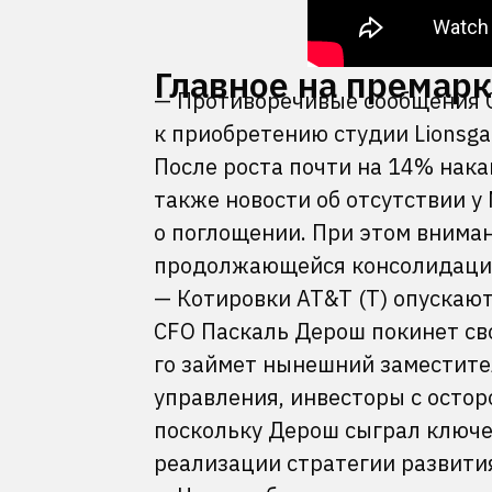
Главное на премар
— Противоречивые сообщения С
к приобретению студии Lionsgat
После роста почти на 14% нака
также новости об отсутствии у
о поглощении. При этом внима
продолжающейся консолидаци
— Котировки AT&T (T) опускают
CFO Паскаль Дерош покинет свой
го займет нынешний заместите
управления, инвесторы с осто
поскольку Дерош сыграл ключе
реализации стратегии развити