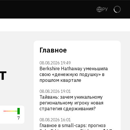
РУ
Главное
08.08.2026 19:49
т
Berkshire Hathaway уменьшила
свою «денежную подушку» в
прошлом квартале
08.08.2026 19:01
Тайвань: зачем уникальному
региональному игроку новая
стратегия сдерживания?
La-Z-Boy Incorporated
Ver
7
LZB
6
VS
08.08.2026 16:01
Главное в small-caps: прогноз