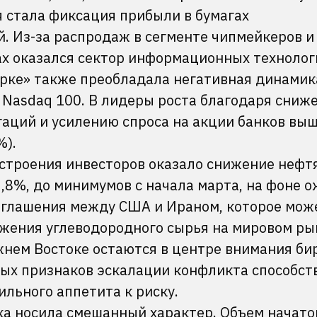
стала фиксация прибыли в бумагах
. Из-за распродаж в сегменте чипмейкеров и
ах оказался сектор информационных технологи
ерке» также преобладала негативная динамика
и Nasdaq 100. В лидеры роста благодаря сниж
гаций и усилению спроса на акции банков вы
%).
строения инвесторов оказало снижение нефт
,8%, до минимумов с начала марта, на фоне 
оглашения между США и Ираном, которое мож
жения углеводородного сырья на мировом ры
жнем Востоке остаются в центре внимания б
вых признаков эскалации конфликта способст
льного аппетита к риску.
а носила смешанный характер. Объем начато