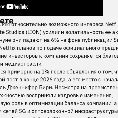
кете
МИ относительно возможного интереса Netfli
e Studios (LION) усилили волатильность ее а
нуне они падают на 6% на фоне публикации Se
 Netflix планов по подаче официального пред
ние инвесторов к компании сохраняется благо
и медиаотрасли.
ся примерно на 1% после объявления о том, ч
 пост в конце 2026 года, а его место с начал
ль Дженнифер Бири. Несмотря на преемстве
рожностью восприняли кадровые изменения,
вую роль в оптимизации баланса компании, а
я сетей 5G и оптоволоконной инфраструктуры