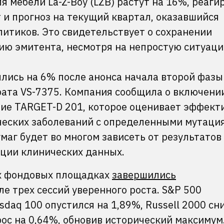
 мебели La-Z-Boy (LZB) растут на 16%, реаги
и прогноз на текущий квартал, оказавшийся
итиков. Это свидетельствует о сохранении
цию эмитента, несмотря на непростую ситуац
лись на 6% после анонса начала второй фазы
ата VS-7375. Компания сообщила о включени
ние TARGET-D 201, которое оценивает эффект
ческих заболеваний с определенными мутаци
аг будет во многом зависеть от результатов
ации клинических данных.
их фондовых площадках
завершились
е трех сессий уверенного роста. S&P 500
sdaq 100 опустился на 1,89%, Russell 2000 сн
рос на 0,64%, обновив исторический максимум