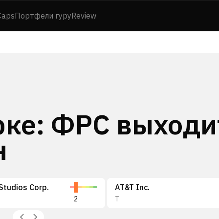
Caps
Портфели гуру
Review
рке: ФРС выходи
н
Studios Corp.
AT&T Inc.
2
T