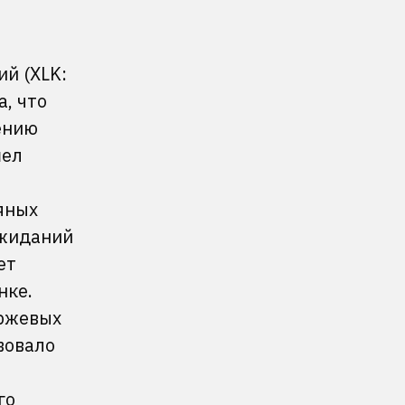
й (XLK:
, что
ению
шел
яных
ожиданий
ет
нке.
иржевых
вовало
го