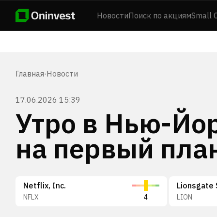
Новости
Поиск по акциям
Small 
Главная
·
Новости
17.06.2026 15:39
Утро в Нью-Йо
на первый пла
Netflix, Inc.
Lionsgate 
NFLX
4
LION