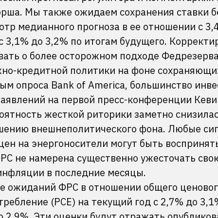
орша. Мы также ожидаем сохранения ставки б
тр медианного прогноза в ее отношении с 3,
 с 3,1% до 3,2% по итогам будущего. Корректи
вать о более осторожном подходе Федрезерва
но-кредитной политики на фоне сохраняющи
ым опроса Bank of America, большинство инв
 заявлений на первой пресс-конференции Кеви
роятность жесткой риторики заметно снизилас
шению внешнеполитического фона. Любые си
 цен на энергоносители могут быть воспринят
ФРС не намерена существенно ужесточать сво
 инфляции в последние месяцы.
е ожиданий ФРС в отношении общего ценовог
ребление (PCE) на текущий год с 2,7% до 3,1%
о 2,9%. Эти оценки будут отражать опублико