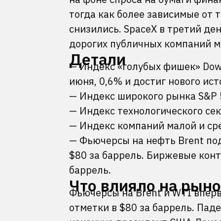
тогда как более зависимые от 
снизились. SpaceX в третий де
дорогих публичных компаний ми
Детали
— Индекс «голубых фишек» Dow J
июня, 0,6% и достиг нового ис
— Индекс широкого рынка S&P 5
— Индекс технологического сек
— Индекс компаний малой и сре
— Фьючерсы на нефть Brent по
$80 за баррель. Биржевые контр
баррель.
Что влияло на рын
Фьючерсы на Brent и WTI впер
отметки в $80 за баррель. Пад