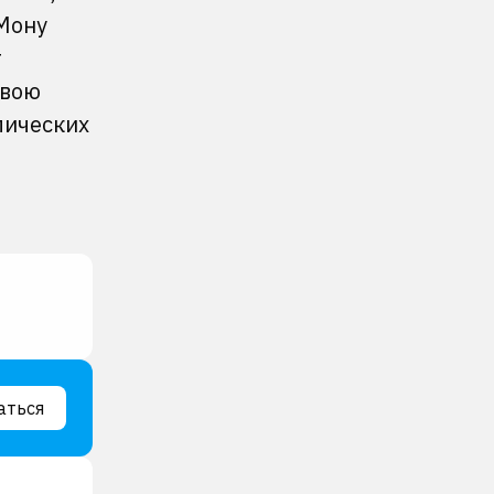
Мону
т
свою
лических
аться