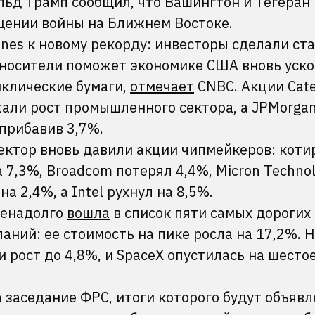
ьд Трамп сообщил, что Вашингтон и Тегеран
щении войны на Ближнем Востоке.
nes к новому рекорду: инвесторы сделали ста
оносители поможет экономике США вновь уско
иклические бумаги,
отмечает
CNBC. Акции Cater
али рост промышленного сектора, а JPMorgan
прибавив 3,7%.
ектор вновь давили акции чипмейкеров: коти
а 7,3%, Broadcom потерял 4,4%, Micron Techno
а 2,4%, а Intel рухнул на 8,5%.
ненадолго
вошла
в список пяти самых дорогих
ний: ее стоимость на пике росла на 17,2%. Н
 рост до 4,8%, и SpaceX опустилась на шестое
 заседание ФРС, итоги которого будут объявл