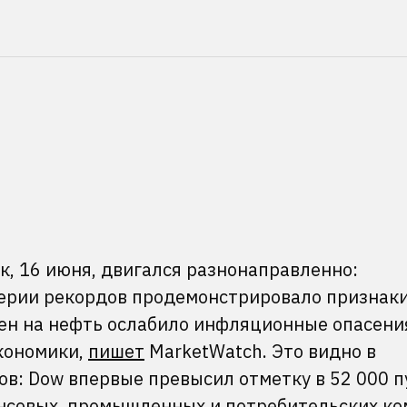
к, 16 июня, двигался разнонаправленно:
серии рекордов продемонстрировало признак
цен на нефть ослабило инфляционные опасени
кономики,
пишет
MarketWatch. Это видно в
в: Dow впервые превысил отметку в 52 000 п
ансовых, промышленных и потребительских ко