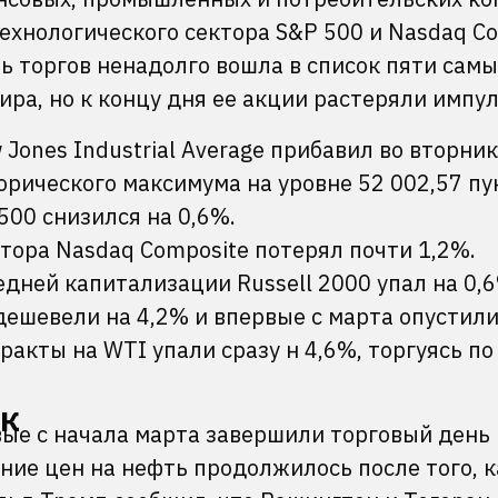
технологического сектора S&P 500 и Nasdaq C
нь торгов ненадолго вошла в список пяти самы
ра, но к концу дня ее акции растеряли импул
ones Industrial Average прибавил во вторник
торического максимума на уровне 52 002,57 пу
00 снизился на 0,6%.
тора Nasdaq Composite потерял почти 1,2%.
дней капитализации Russell 2000 упал на 0,6
дешевели на 4,2% и впервые с марта опустил
акты на WTI упали сразу н 4,6%, торгуясь по
ок
вые с начала марта завершили торговый день
ение цен на нефть продолжилось после того, к