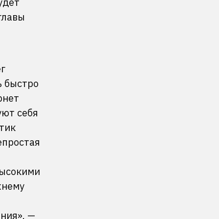
удет
главы
ег
ь быстро
рнет
уют себя
тик
епростая
высокими
жнему
ния», —