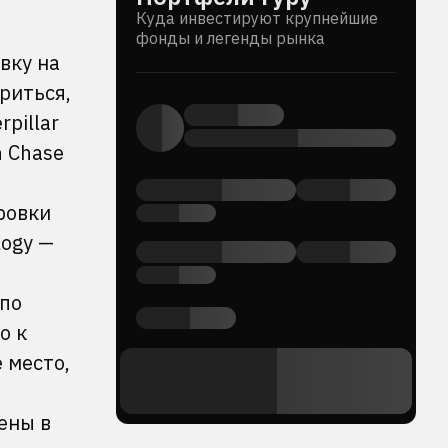
Куда инвестируют крупнейшие
фонды и легенды рынка
вку на
риться,
pillar
 Chase
ровки
logy —
 по
о к
 место,
ены в