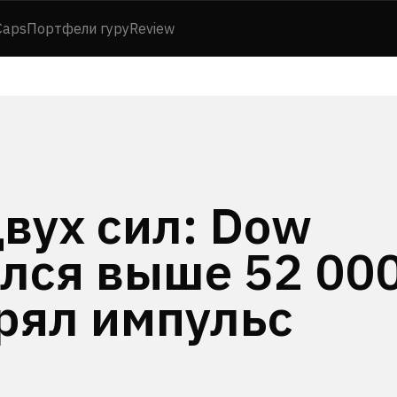
Caps
Портфели гуру
Review
вух сил: Dow
лся выше 52 000
ерял импульс