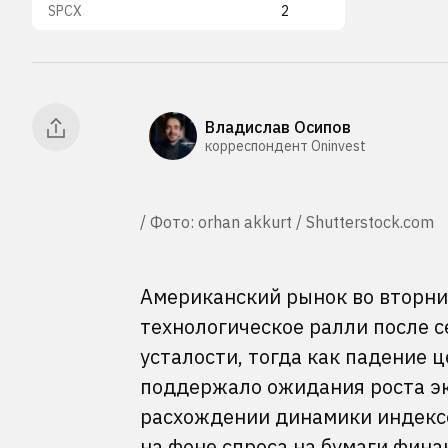
SPCX
2
Владислав Осипов
корреспондент Oninvest
/ Фото: orhan akkurt / Shutterstock.com
Американский рынок во вторни
технологическое ралли после 
усталости, тогда как падение 
поддержало ожидания роста э
расхождении динамики индексо
на фоне спроса на бумаги фин