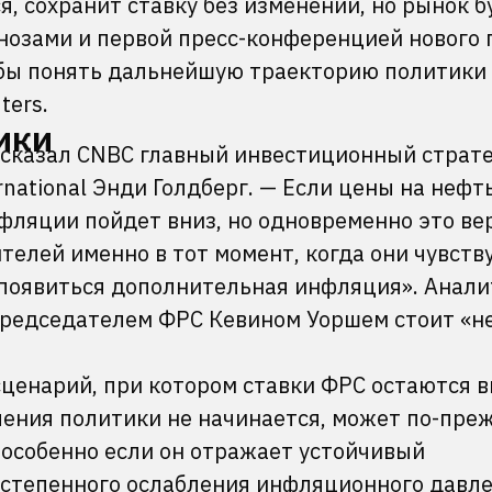
я, сохранит ставку без изменений, но рынок б
нозами и первой пресс-конференцией нового 
обы понять дальнейшую траекторию политики
ters.
ики
 сказал CNBC главный инвестиционный страт
national Энди Голдберг. — Если цены на нефт
фляции пойдет вниз, но одновременно это ве
телей именно в тот момент, когда они чувств
 появиться дополнительная инфляция». Анали
председателем ФРС Кевином Уоршем стоит «н
сценарий, при котором ставки ФРС остаются 
чения политики не начинается, может по-пре
особенно если он отражает устойчивый
остепенного ослабления инфляционного давле