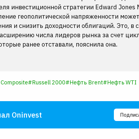
еля инвестиционной стратегии Edward Jones 
бление геополитической напряженности може
ия и снизить доходности облигаций. Это, в 
расширению числа лидеров рынка за счет цик
которые ранее отставали, пояснила она.
 Composite
#
Russell 2000
#
Нефть Brent
#
Нефть WTI
ал Oninvest
Подпис