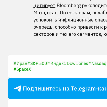
цитирует
Bloomberg руководит
Махаджан. По ее словам, осла
успокоить инфляционные опасен
очередь, способно привести к 
секторов и тех его сегментов, 
#
Иран
#
S&P 500
#
Индекс Dow Jones
#
Nasdaq
#
SpaceX
Подпишитесь на Telegram-кан