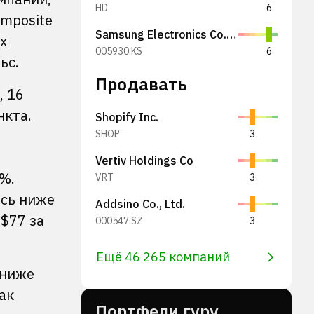
HD
6
omposite
Samsung Electronics Co., Ltd.
х
005930.KS
6
ьс.
Продавать
, 16
нкта.
Shopify Inc.
SHOP
3
Vertiv Holdings Co
%.
VRT
3
ись ниже
Addsino Co., Ltd.
 $77 за
000547.SZ
3
Ещё 46 265 компаний
 ниже
ак
Портфели гуру