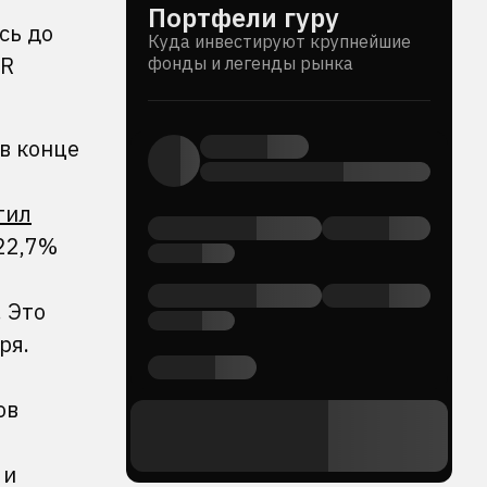
Портфели гуру
сь до
Куда инвестируют крупнейшие
DR
фонды и легенды рынка
в конце
тил
22,7%
 Это
ря.
ов
 и