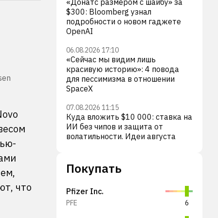
«Донатс размером с шайбу» за
$300: Bloomberg узнал
подробности о новом гаджете
OpenAI
06.08.2026 17:10
«Сейчас мы видим лишь
красивую историю»: 4 повода
sen
для пессимизма в отношении
SpaceX
07.08.2026 11:15
Novo
Куда вложить $10 000: ставка на
ИИ без чипов и защита от
весом
волатильности. Идеи августа
Нью-
тами
Покупать
ем,
ют, что
Pfizer Inc.
PFE
6