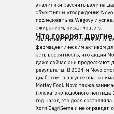
аналитики рассчитывали на да
объективны утверждения Novo 
последовать за Wegovy и успеш
ожирением,
писал
Reuters.
Что говорят другие
Аналитики The Motley Fool в н
фармацевтическим активом для
есть вероятность, что акции N
даже сейчас они продолжают 
результаты. В 2024-м Novo смо
диабетом: в августе она занима
Motley Fool. Novo также заним
(глюкагоноподобного пептида-1,
год назад эта доля составляла
Хотя CagriSema и не оправдал