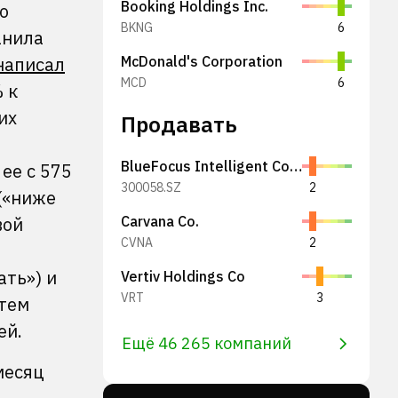
Booking Holdings Inc.
o
BKNG
6
анила
написал
McDonald's Corporation
MCD
6
 к
их
Продавать
BlueFocus Intelligent Communications Group Co., Ltd.
ее с 575
300058.SZ
2
 («ниже
вой
Carvana Co.
CVNA
2
ать») и
Vertiv Holdings Co
VRT
3
 тем
ей.
Ещё 46 265 компаний
месяц