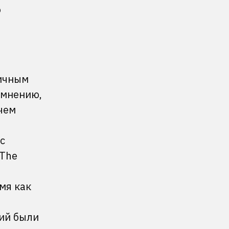
о
личным
 мнению,
чем
с
 The
мя как
ний были