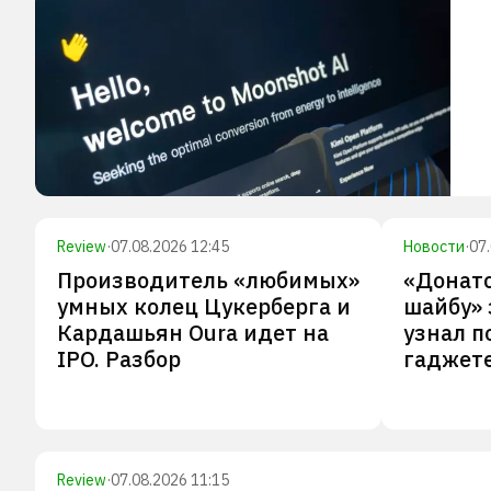
Review
·
07.08.2026 12:45
Новости
·
07
Производитель «любимых»
«Донатс
умных колец Цукерберга и
шайбу» 
Кардашьян Oura идет на
узнал п
IPO. Разбор
гаджете
Review
·
07.08.2026 11:15