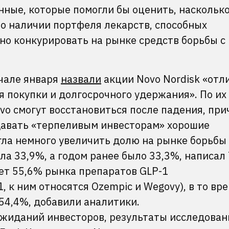
нные, которые помогли бы оценить, наскольк
о наличии портфеля лекарств, способных
но конкурировать на рынке средств борьбы с
ачале января
назвали
акции Novo Nordisk «от
 покупки и долгосрочного удержания». По их
ovo смогут восстановиться после падения, при
давать «терпеливым инвесторам» хорошие
гла немного увеличить долю на рынке борьбы 
ла 33,9%, а годом ранее было 33,3%, написал
ает 55,6% рынка препаратов GLP-1
 к ним относятся Ozempic и Wegovy), в то вре
 54,4%, добавили аналитики.
 ожиданий инвесторов, результаты исследова