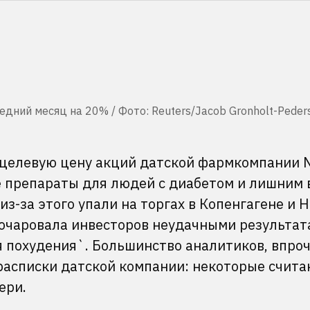
едний месяц на 20% / Фото: Reuters/Jacob Gronholt-Peder
 целевую цену акций датской фармкомпании 
е препараты для людей с диабетом и лишним 
из-за этого упали на торгах в Копенгагене и 
зочаровала инвесторов неудачными результа
я похудения`. Большинство аналитиков, впроч
расписки датской компании: некоторые счита
ери.