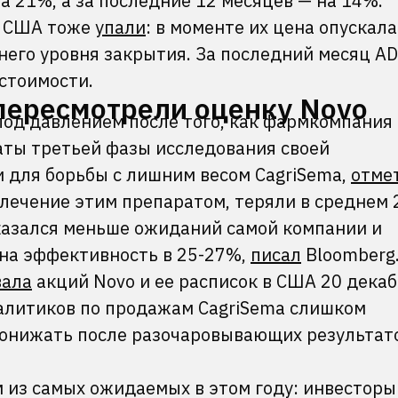
а 21%, а за последние 12 месяцев — на 14%.
в США тоже
упали
: в моменте их цена опускала
него уровня закрытия. За последний месяц A
стоимости.
пересмотрели оценку Novo
под давлением после того, как фармкомпания 
ты третьей фазы исследования своей
 для борьбы с лишним весом CagriSema,
отме
лечение этим препаратом, теряли в среднем 
оказался меньше ожиданий самой компании и
 на эффективность в 25-27%,
писал
Bloomberg.
вала
акций Novo и ее расписок в США 20 декаб
налитиков по продажам CagriSema слишком
понижать после разочаровывающих результат
 из самых ожидаемых в этом году: инвесторы