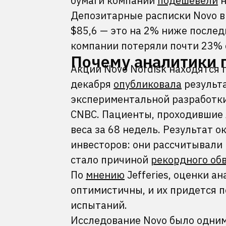
бумаги компании
подешевели
н
Депозитарные расписки Novo 
$85,6 — это на 2% ниже послед
компании потеряли почти 23% 
Почему аналитики 
Акции Novo Nordisk находятся 
декабря
опубликовала
результа
экспериментальной разработки
CNBC. Пациенты, проходившие 
веса за 68 недель. Результат 
инвесторов: они рассчитывали
стало причиной
рекордного об
По
мнению
Jefferies, оценки а
оптимистичны, и их придется 
испытаний.
Исследование Novo было одним