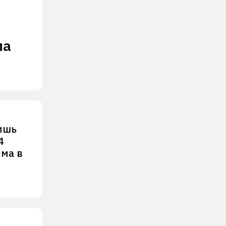
ла
ишь
4
зма в