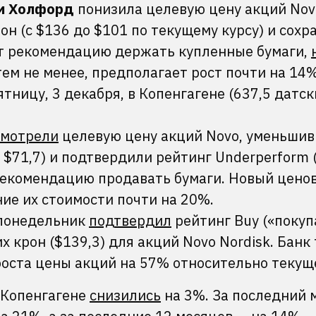
и Холфорд
понизила целевую цену акций Nov
рон (с $136 до $101 по текущему курсу) и сохр
ет рекомендацию держать купленные бумаги,
тем не менее, предполагает рост почти на 14%
тницу, 3 декабря, в Копенгагене (637,5 датск
смотрели
целевую цену акций Novo, уменьшив 
о $71,7) и подтвердили рейтинг Underperform
 рекомендацию продавать бумаги. Новый цено
ие их стоимости почти на 20%.
 понедельник
подтвердил
рейтинг Buy («покуп
их крон ($139,3) для акций Novo Nordisk. Банк
оста цены акций на 57% относительно текущ
в Копенгагене
снизились
на 3%. За последний 