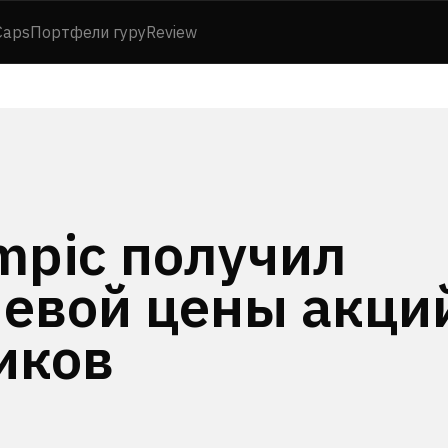
Caps
Портфели гуру
Review
mpic получил
евой цены акци
иков