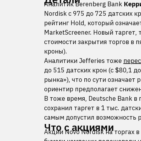
Аналитик Berenberg Bank
Керр
Nordisk с 975 до 725 датских к
рейтинг Hold, который означа
MarketScreener. Новый таргет, 
стоимости закрытия торгов в пя
кроны).
Аналитики Jefferies тоже
пере
до 515 датских крон (c $80,1 д
рынка»), что по сути означает
ориентир предполагает снижен
В тоже время, Deutsche Bank в
сохранил таргет в 1 тыс. датск
самым допустил возможность р
Что с акциями
Акции Novo Nordisk на торгах 