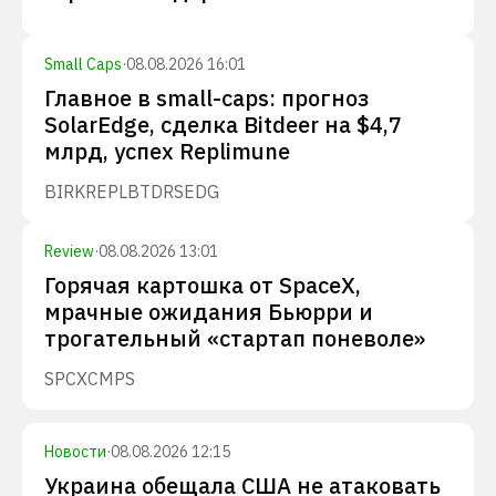
Small Caps
·
08.08.2026 16:01
Главное в small-caps: прогноз
SolarEdge, сделка Bitdeer на $4,7
млрд, успех Replimune
BIRK
REPL
BTDR
SEDG
Review
·
08.08.2026 13:01
Горячая картошка от SpaceX,
мрачные ожидания Бьюрри и
трогательный «стартап поневоле»
SPCX
CMPS
Новости
·
08.08.2026 12:15
Украина обещала США не атаковать