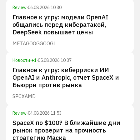
Review
·
06.08.2026 10:30
Главное к утру: модели OpenAI
общались перед кибератакой,
DeepSeek повышает цены
META
GOOG
GOOGL
Новости
·
+
1
·
05.08.2026 10:37
Главное к утру: киберриски ИИ
OpenAI и Anthropic, отчет SpaceX и
Бьюрри против рынка
SPCX
AMD
Review
·
04.08.2026 11:53
SpaceX по $100? В ближайшие дни
рынок проверит на прочность
стратегию Маска