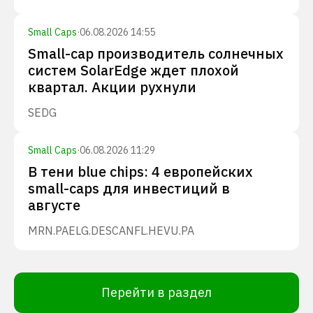
Small Caps
·
06.08.2026 14:55
Small-cap производитель солнечных
систем SolarEdge ждет плохой
квартал. Акции рухнули
SEDG
Small Caps
·
06.08.2026 11:29
В тени blue chips: 4 европейских
small-caps для инвестиций в
августе
MRN.PA
ELG.DE
SCANFL.HE
VU.PA
Перейти в раздел