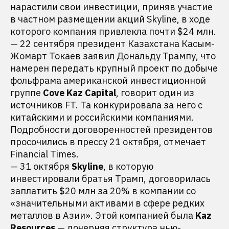
нарастили свои инвестиции, приняв участие
в частном размещении акций Skyline, в ходе
которого компания привлекла почти $24 млн.
— 22 сентября президент Казахстана Касым-
Жомарт Токаев заявил Дональду Трампу, что
намерен передать крупный проект по добыче
фольфрама американской инвестиционной
группе
Cove Kaz Capital
, говорит один из
источников FT. Та конкурировала за него с
китайскими и российскими компаниями.
Подробности договоренностей президентов
просочились в прессу 21 октября, отмечает
Financial Times.
— 31 октября
Skyline
, в которую
инвестировали братья Трамп, договорилась
заплатить $20 млн за 20% в компании со
«значительными активами в сфере редких
металлов в Азии». Этой компанией была
Kaz
Resources
— дочерняя структура нью-