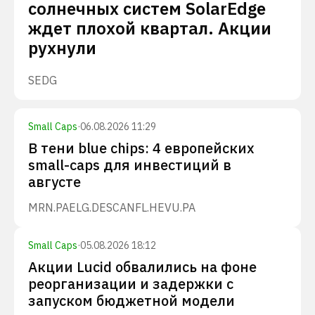
солнечных систем SolarEdge
ждет плохой квартал. Акции
рухнули
SEDG
Small Caps
·
06.08.2026 11:29
В тени blue chips: 4 европейских
small-caps для инвестиций в
августе
MRN.PA
ELG.DE
SCANFL.HE
VU.PA
Small Caps
·
05.08.2026 18:12
Акции Lucid обвалились на фоне
реорганизации и задержки с
запуском бюджетной модели