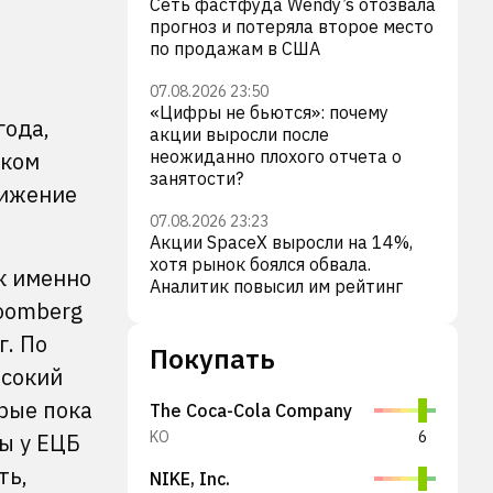
Сеть фастфуда Wendy’s отозвала
прогноз и потеряла второе место
по продажам в США
07.08.2026 23:50
«Цифры не бьются»: почему
года,
акции выросли после
неожиданно плохого отчета о
ском
занятости?
нижение
07.08.2026 23:23
Акции SpaceX выросли на 14%,
хотя рынок боялся обвала.
к именно
Аналитик повысил им рейтинг
loomberg
г. По
Покупать
ысокий
рые пока
The Coca-Cola Company
KO
6
ны у ЕЦБ
ть,
NIKE, Inc.