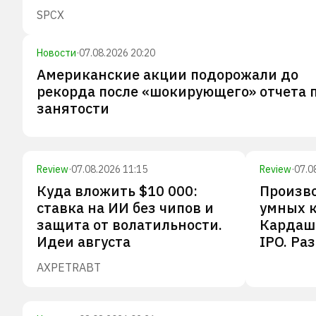
SPCX
Новости
·
07.08.2026 20:20
Американские акции подорожали до
рекорда после «шокирующего» отчета 
занятости
Review
·
07.08.2026 11:15
Review
·
07.0
Куда вложить $10 000:
Произв
ставка на ИИ без чипов и
умных к
защита от волатильности.
Кардашь
Идеи августа
IPO. Ра
AXP
ETR
ABT