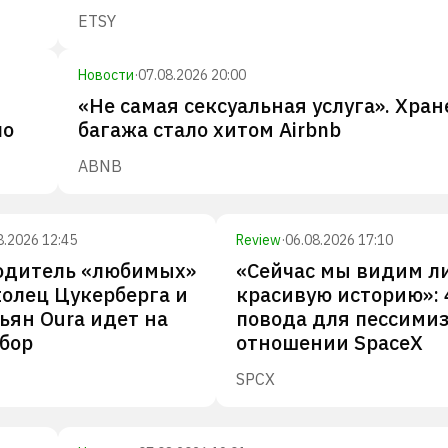
ETSY
Новости
·
07.08.2026 20:00
«Не самая сексуальная услуга». Хра
по
багажа стало хитом Airbnb
ABNB
8.2026 12:45
Review
·
06.08.2026 17:10
одитель «любимых»
«Сейчас мы видим л
олец Цукерберга и
красивую историю»: 
ян Oura идет на
повода для пессими
збор
отношении SpaceX
SPCX