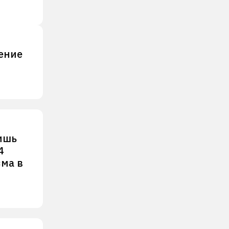
нение
ишь
4
зма в