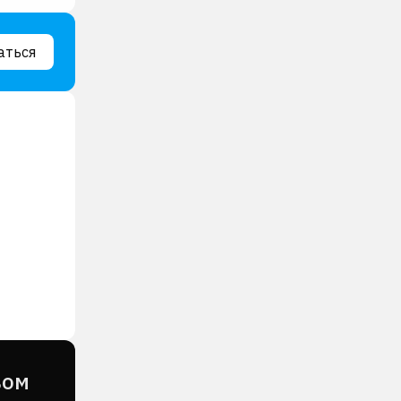
аться
вом