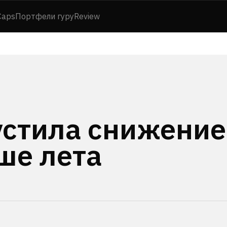
Caps
Портфели гуру
Review
устила снижение
ше лета