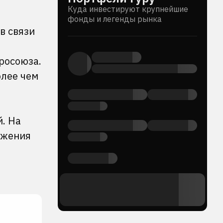
Куда инвестируют крупнейшие
фонды и легенды рынка
в связи
росоюза.
олее чем
. На
ижения