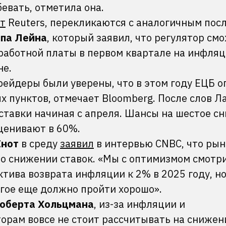
евать, отметила она.
т
Reuters, перекликаются с аналогичным пос
па Лейна
, который заявил, что регулятор см
работной платы в первом квартале на инфля
не.
ейдеры были уверены, что в этом году ЕЦБ о
ых пунктов, отмечает Bloomberg. После слов Л
ставки начиная с апреля. Шансы на шестое с
оценивают в 60%.
Кнот
в среду
заявил
в интервью CNBC, что ры
 о снижении ставок. «Мы с оптимизмом смотри
ктива возврата инфляции к 2% в 2025 году, н
огое еще должно пройти хорошо».
оберта Хольцмана
, из-за инфляции и
орам вовсе не стоит рассчитывать на снижен