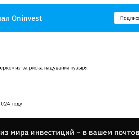
ал Oninvest
Подпис
рке» из-за риска надувания пузыря
2024 году
из мира инвестиций – в вашем почто