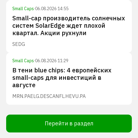
Small Caps
·
06.08.2026 14:55
Small-cap производитель солнечных
систем SolarEdge ждет плохой
квартал. Акции рухнули
SEDG
Small Caps
·
06.08.2026 11:29
В тени blue chips: 4 европейских
small-caps для инвестиций в
августе
MRN.PA
ELG.DE
SCANFL.HE
VU.PA
Перейти в раздел