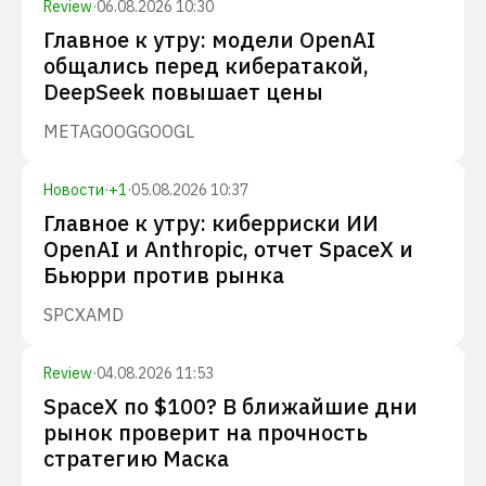
Review
·
06.08.2026 10:30
Главное к утру: модели OpenAI
общались перед кибератакой,
DeepSeek повышает цены
META
GOOG
GOOGL
Новости
·
+
1
·
05.08.2026 10:37
Главное к утру: киберриски ИИ
OpenAI и Anthropic, отчет SpaceX и
Бьюрри против рынка
SPCX
AMD
Review
·
04.08.2026 11:53
SpaceX по $100? В ближайшие дни
рынок проверит на прочность
стратегию Маска