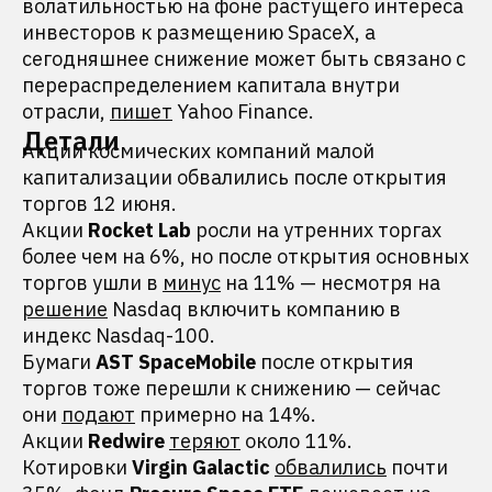
волатильностью на фоне растущего интереса
инвесторов к размещению SpaceX, а
сегодняшнее снижение может быть связано с
перераспределением капитала внутри
отрасли,
пишет
Yahoo Finance.
Детали
Акции космических компаний малой
капитализации обвалились после открытия
торгов 12 июня.
Акции
Rocket Lab
росли на утренних торгах
более чем на 6%, но после открытия основных
торгов ушли в
минус
на 11% — несмотря на
решение
Nasdaq включить компанию в
индекс Nasdaq-100.
Бумаги
AST SpaceMobile
после открытия
торгов тоже перешли к снижению — сейчас
они
подают
примерно на 14%.
Акции
Redwire
теряют
около 11%.
Котировки
Virgin Galactic
обвалились
почти