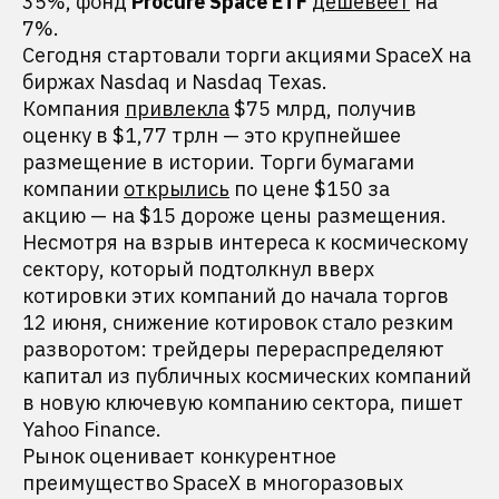
35%, фонд
Procure Space ETF
дешевеет
на
7%.
Сегодня стартовали торги акциями SpaceX на
биржах Nasdaq и Nasdaq Texas.
Компания
привлекла
$75 млрд, получив
оценку в $1,77 трлн — это крупнейшее
размещение в истории. Торги бумагами
компании
открылись
по цене $150 за
акцию — на $15 дороже цены размещения.
Несмотря на взрыв интереса к космическому
сектору, который подтолкнул вверх
котировки этих компаний до начала торгов
12 июня, снижение котировок стало резким
разворотом: трейдеры перераспределяют
капитал из публичных космических компаний
в новую ключевую компанию сектора, пишет
Yahoo Finance.
Рынок оценивает конкурентное
преимущество SpaceX в многоразовых