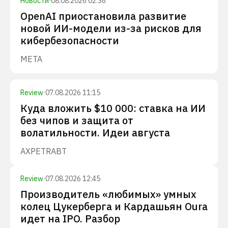
Новости
·
08.08.2026 02:36
OpenAI приостановила развитие
новой ИИ-модели из-за рисков для
кибербезопасности
META
Review
·
07.08.2026 11:15
Куда вложить $10 000: ставка на ИИ
без чипов и защита от
волатильности. Идеи августа
AXP
ETR
ABT
Review
·
07.08.2026 12:45
Производитель «любимых» умных
колец Цукерберга и Кардашьян Oura
идет на IPO. Разбор