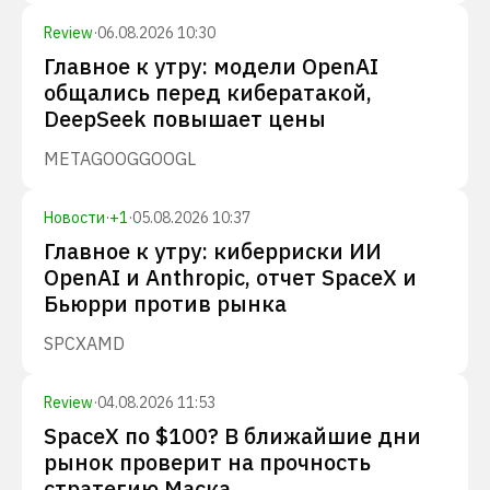
Review
·
06.08.2026 10:30
Главное к утру: модели OpenAI
общались перед кибератакой,
DeepSeek повышает цены
META
GOOG
GOOGL
Новости
·
+
1
·
05.08.2026 10:37
Главное к утру: киберриски ИИ
OpenAI и Anthropic, отчет SpaceX и
Бьюрри против рынка
SPCX
AMD
Review
·
04.08.2026 11:53
SpaceX по $100? В ближайшие дни
рынок проверит на прочность
стратегию Маска