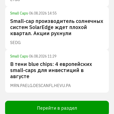
Small Caps
·
06.08.2026 14:55
Small-cap производитель солнечных
систем SolarEdge ждет плохой
квартал. Акции рухнули
SEDG
Small Caps
·
06.08.2026 11:29
В тени blue chips: 4 европейских
small-caps для инвестиций в
августе
MRN.PA
ELG.DE
SCANFL.HE
VU.PA
Перейти в раздел