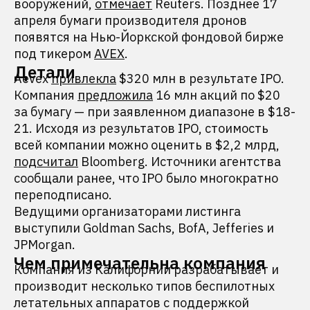
вооружений,
отмечает
Reuters. Позднее 17
апреля бумаги производителя дронов
появятся на Нью-Йоркской фондовой бирже
под тикером
AVEX
.
Детали
Aevex
привлекла
$320 млн в результате IPO.
Компания
предложила
16 млн акций по $20
за бумагу — при заявленном диапазоне в $18-
21. Исходя из результатов IPO, стоимость
всей компании можно оценить в $2,2 млрд,
подсчитал
Bloomberg. Источники агентства
сообщали ранее, что IPO было многократно
переподписано.
Ведущими организаторами листинга
выступили Goldman Sachs, BofA, Jefferies и
JPMorgan.
Чем примечательна компания
Компания из Калифорнии разрабатывает и
производит несколько типов беспилотных
летательных аппаратов с поддержкой