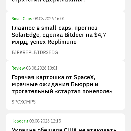
Small Caps
·
08.08.2026 16:01
Главное в small-caps: прогноз
SolarEdge, сделка Bitdeer на $4,7
млрд, успех Replimune
BIRK
REPL
BTDR
SEDG
Review
·
08.08.2026 13:01
Горячая картошка от SpaceX,
мрачные ожидания Бьюрри и
трогательный «стартап поневоле»
SPCX
CMPS
Новости
·
08.08.2026 12:15
Украина обещала США не атаковать