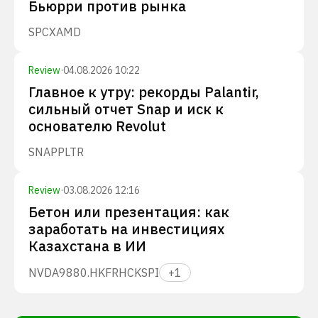
Бьюрри против рынка
SPCX
AMD
Review
·
04.08.2026 10:22
Главное к утру: рекорды Palantir,
сильный отчет Snap и иск к
основателю Revolut
SNAP
PLTR
Review
·
03.08.2026 12:16
Бетон или презентация: как
заработать на инвестициях
Казахстана в ИИ
NVDA
9880.HK
FRHC
KSPI
+
1