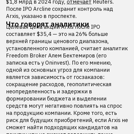
$1,8 млрд в 2024 году,
отмечает
Reuters.
После IPO Arcline сохранит контроль над
Arxis, указано в проспекте.
Что говорят аналитики
Целевая цена акций Arxis после IPO
составляет $35,4 — это на 26% больше
верхней границы ценового диапазона,
установленного компанией, считает аналитик
Freedom Broker Алем Бектемиров (его
записка есть у Oninvest). По его мнению,
одной из основных угроз для компании
является зависимость от госзаказов:
сокращение расходов, геополитическая
неопределенность и задержки в
формировании бюджета и выделении
средств могут негативно повлиять на спрос
на продукцию компании. Кроме того, есть
риск для будущих приобретений, если Arxis не
сможет найти подходящих кандидатов на