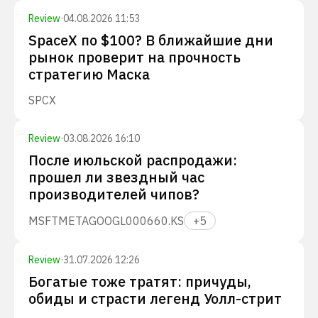
Review
·
04.08.2026 11:53
SpaceX по $100? В ближайшие дни
рынок проверит на прочность
стратегию Маска
SPCX
Review
·
03.08.2026 16:10
После июльской распродажи:
прошел ли звездный час
производителей чипов?
MSFT
META
GOOGL
000660.KS
+
5
Review
·
31.07.2026 12:26
Богатые тоже тратят: причуды,
обиды и страсти легенд Уолл-стрит