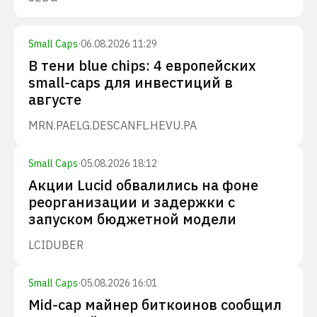
Small Caps
·
06.08.2026 11:29
В тени blue chips: 4 европейских
small-caps для инвестиций в
августе
MRN.PA
ELG.DE
SCANFL.HE
VU.PA
Small Caps
·
05.08.2026 18:12
Акции Lucid обвалились на фоне
реорганизации и задержки с
запуском бюджетной модели
LCID
UBER
Small Caps
·
05.08.2026 16:01
Mid-cap майнер биткоинов сообщил