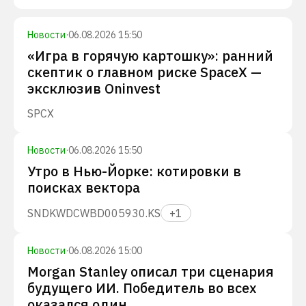
Новости
·
06.08.2026 15:50
«Игра в горячую картошку»: ранний
скептик о главном риске SpaceX —
эксклюзив Oninvest
SPCX
Новости
·
06.08.2026 15:50
Утро в Нью-Йорке: котировки в
поисках вектора
SNDK
WDC
WBD
005930.KS
+
1
Новости
·
06.08.2026 15:00
Morgan Stanley описал три сценария
будущего ИИ. Победитель во всех
оказался один