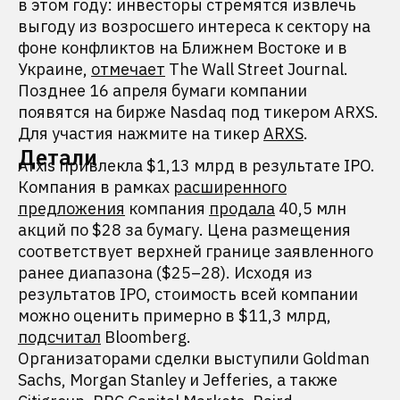
в этом году: инвесторы стремятся извлечь
выгоду из возросшего интереса к сектору на
фоне конфликтов на Ближнем Востоке и в
Украине,
отмечает
The Wall Street Journal.
Позднее 16 апреля бумаги компании
появятся на бирже Nasdaq под тикером ARXS.
Для участия нажмите на тикер
ARXS
.
Детали
Arxis привлекла $1,13 млрд в результате IPO.
Компания в рамках
расширенного
предложения
компания
продала
40,5 млн
акций по $28 за бумагу. Цена размещения
соответствует верхней границе заявленного
ранее диапазона ($25–28). Исходя из
результатов IPO, стоимость всей компании
можно оценить примерно в $11,3 млрд,
подсчитал
Bloomberg.
Организаторами сделки выступили Goldman
Sachs, Morgan Stanley и Jefferies, а также