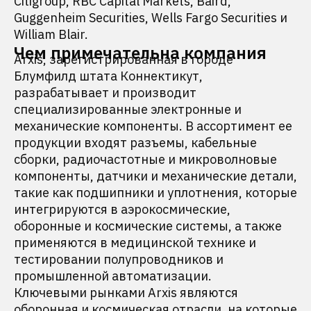
Citigroup, RBC Capital Markets, Baird,
Guggenheim Securities, Wells Fargo Securities и
William Blair.
Чем примечательна компания
Arxis, зарегистрированная в городе
Блумфилд штата Коннектикут,
разрабатывает и производит
специализированные электронные и
механические компоненты. В ассортимент ее
продукции входят разъемы, кабельные
сборки, радиочастотные и микроволновые
компоненты, датчики и механические детали,
такие как подшипники и уплотнения, которые
интегрируются в аэрокосмические,
оборонные и космические системы, а также
применяются в медицинской технике и
тестировании полупроводников и
промышленной автоматизации.
Ключевыми рынками Arxis являются
оборонная и космическая отрасли, на которые