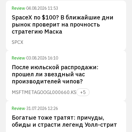
Review
·
04.08.2026 11:53
SpaceX по $100? В ближайшие дни
рынок проверит на прочность
стратегию Маска
SPCX
Review
·
03.08.2026 16:10
После июльской распродажи:
прошел ли звездный час
производителей чипов?
MSFT
META
GOOGL
000660.KS
+
5
Review
·
31.07.2026 12:26
Богатые тоже тратят: причуды,
обиды и страсти легенд Уолл-стрит