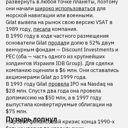
развернуть в любой точке планеты, поэтому
они начали
широко использоваться
для
морской навигации или военными.
Gilat вывела на рынок свою версию VSAT в
1989 году,
писала
компания.
В 1990 году в ходе частного размещения
основатели Gilat
продал
и долю в 52% двум
венчурным фондам — Discount Investments и
PEC (оба — часть одного из крупнейших
холдингов Израиля IDB Group). Для сделки
компанию оценили в $6 млн. Они оставались
акционерами Gilat до 1999 года.
В 1993 году Gilat
провела
IPO на Nasdaq на
$28 млн. Спустя два года она провела
допэмиссию на $50 млн, а в 1997 году
выпустила конвертируемые облигации на
$75 млн.
Пузырь лопнул
Мировой финансовый кризис конца 1990-х