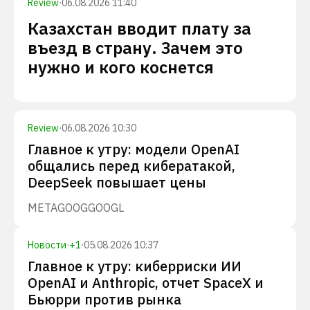
Review
·
06.08.2026 11:40
Казахстан вводит плату за
въезд в страну. Зачем это
нужно и кого коснется
Review
·
06.08.2026 10:30
Главное к утру: модели OpenAI
общались перед кибератакой,
DeepSeek повышает цены
META
GOOG
GOOGL
Новости
·
+
1
·
05.08.2026 10:37
Главное к утру: киберриски ИИ
OpenAI и Anthropic, отчет SpaceX и
Бьюрри против рынка