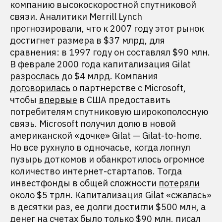
компанию высокоскоростной спутниковой
связи. Аналитики Merrill Lynch
прогнозировали, что к 2007 году этот рынок
достигнет размера в $37 млрд, для
сравнения: в 1997 году он составлял $90 млн.
В феврале 2000 года капитализация Gilat
разрослась
до $4 млрд. Компания
договорилась
о партнерстве с Microsoft,
чтобы
впервые
в США предоставить
потребителям спутниковую широкополосную
связь. Microsoft получил долю в новой
американской «дочке» Gilat — Gilat-to-home.
Но все рухнуло в одночасье, когда лопнул
пузырь доткомов и обанкротилось огромное
количество интернет-стартапов. Тогда
инвестфонды в общей сложности
потеряли
около $5 трлн. Капитализация Gilat «сжалась»
в десятки раз, ее долги достигли $500 млн, а
денег на счетах было только $90 млн,
писал