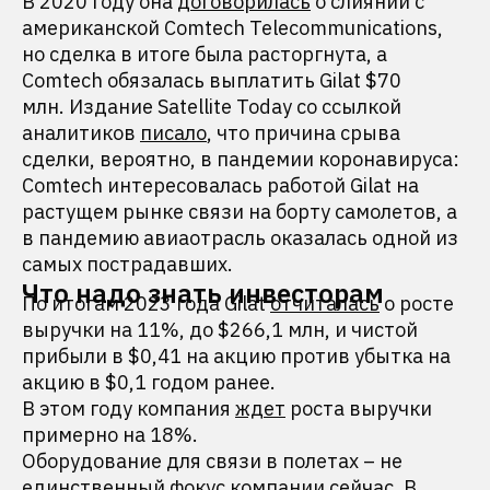
В 2020 году она
договорилась
о слиянии с
американской Comtech Telecommunications,
но сделка в итоге была расторгнута, а
Comtech обязалась выплатить Gilat $70
млн. Издание Satellite Today со ссылкой
аналитиков
писало
, что причина срыва
сделки, вероятно, в пандемии коронавируса:
Comtech интересовалась работой Gilat на
растущем рынке связи на борту самолетов, а
в пандемию авиаотрасль оказалась одной из
самых пострадавших.
Что надо знать инвесторам
По итогам 2023 года Gilat
отчиталась
о росте
выручки на 11%, до $266,1 млн, и чистой
прибыли в $0,41 на акцию против убытка на
акцию в $0,1 годом ранее.
В этом году компания
ждет
роста выручки
примерно на 18%.
Оборудование для связи в полетах – не
единственный фокус компании сейчас. В