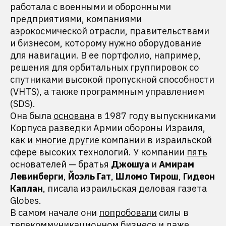
работала с военными и оборонными
предприятиями, компаниями
аэрокосмической отрасли, правительствами
и бизнесом, которому нужно оборудование
для навигации. В ее портфолио, например,
решения для орбитальных группировок со
спутниками высокой пропускной способности
(VHTS), а также программным управлением
(SDS).
Она была
основан
а в 1987 году выпускниками
Корпуса разведки Армии обороны Израиля,
как и
многие другие
компании в израильской
сфере высоких технологий. У компании
пять
основателей — братья
Джошуа
и
Амирам
Левинберги
,
Йоэль Гат
,
Шломо
Тирош
,
Гидеон
Каплан
, писала израильская деловая газета
Globes.
В самом начале они
попробовали
силы в
телекоммуникационном бизнесе и даже