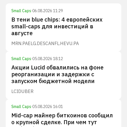
Small Caps
·
06.08.2026 11:29
В тени blue chips: 4 европейских
small-caps для инвестиций в
августе
MRN.PA
ELG.DE
SCANFL.HE
VU.PA
Small Caps
·
05.08.2026 18:12
Акции Lucid обвалились на фоне
реорганизации и задержки с
запуском бюджетной модели
LCID
UBER
Small Caps
·
05.08.2026 16:01
Mid-cap майнер биткоинов сообщил
о крупной сделке. При чем тут