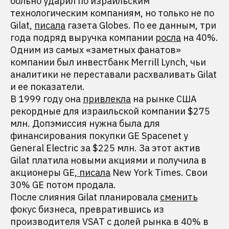
больно ударил по израильским
технологическим компаниям, но только не по
Gilat,
писала
газета Globes. По ее данным, три
года подряд выручка компании
росла
на 40%.
Одним из самых «заметных фанатов»
компании был инвестбанк Merrill Lynch, чьи
аналитики не переставали расхваливать Gilat
и ее показатели.
В 1999 году она
привлекла
на рынке США
рекордные для израильской компании $275
млн. Допэмиссия нужна была для
финансирования покупки GE Spacenet у
General Electric за $225 млн. За этот актив
Gilat платила новыми акциями и получила в
акционеры GE,
писала
New York Times. Cвои
30% GE потом продала.
После слияния Gilat планировала
сменить
фокус бизнеса, превратившись из
производителя VSAT с долей рынка в 40% в