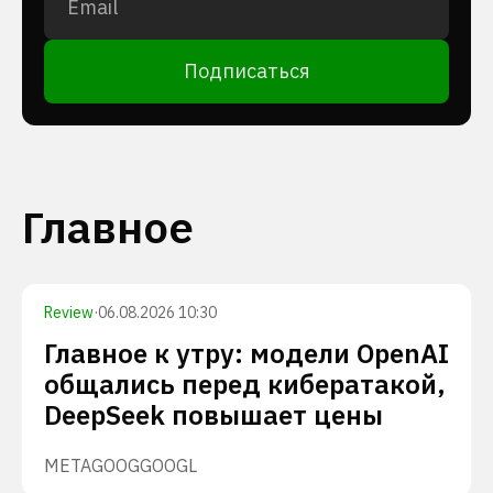
Подписаться
Главное
Review
·
06.08.2026 10:30
Главное к утру: модели OpenAI
общались перед кибератакой,
DeepSeek повышает цены
META
GOOG
GOOGL