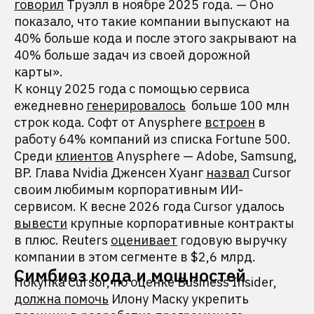
говорил
Труэлл в ноябре 2025 года. — Оно
показало, что такие компании выпускают на
40% больше кода и после этого закрывают на
40% больше задач из своей дорожной
карты».
К концу 2025 года с помощью сервиса
ежедневно
генерировалось
больше 100 млн
строк кода. Софт от Anysphere
встроен
в
работу 64% компаний из списка Fortune 500.
Среди
клиентов
Anysphere — Adobe, Samsung,
BP. Глава Nvidia Дженсен Хуанг
назвал
Cursor
своим любимым корпоративным ИИ-
сервисом. К весне 2026 года Cursor удалось
вывести
крупные корпоративные контракты
в плюс. Reuters
оценивает
годовую выручку
компании в этом сегменте в $2,6 млрд.
Симбиоз кода и мощностей
Покупка Cursor, по оценке Business Insider,
должна помочь
Илону Маску укрепить