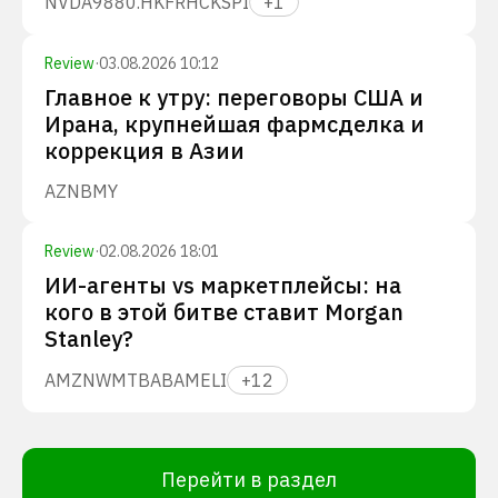
NVDA
9880.HK
FRHC
KSPI
+
1
Review
·
03.08.2026 10:12
Главное к утру: переговоры США и
Ирана, крупнейшая фармсделка и
коррекция в Азии
AZN
BMY
Review
·
02.08.2026 18:01
ИИ-агенты vs маркетплейсы: на
кого в этой битве ставит Morgan
Stanley?
AMZN
WMT
BABA
MELI
+
12
Перейти в раздел