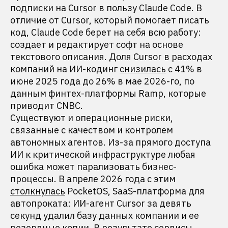
подписки на Cursor в пользу Claude Code. В
отличие от Cursor, который помогает писать
код, Claude Code берет на себя всю работу:
создает и редактирует софт на основе
текстового описания. Доля Cursor в расходах
компаний на ИИ-кодинг
снизилась
с 41% в
июне 2025 года до 26% в мае 2026-го, по
данным финтех-платформы Ramp, которые
приводит CNBC.
Существуют и операционные риски,
связанные с качеством и контролем
автономных агентов. Из-за прямого доступа
ИИ к критической инфраструктуре любая
ошибка может парализовать бизнес-
процессы. В апреле 2026 года с этим
столкнулась
PocketOS, SaaS-платформа для
автопроката: ИИ-агент Cursor за девять
секунд удалил базу данных компании и ее
резервные копии. В результате сервисы