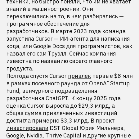
техники, но быстро поняли, что им не хватает
знаний в машиностроении. Они
переключились на то, в чем разбирались —
программное обеспечение для
разработчиков. В марте 2023 года команда
запустила Cursor — ИИ-агента для написания
кода, или Google Docs для программистов, как
назвал
его сам Труэлл. Сейчас компания
известна по названию своего главного
продукта.
Полгода спустя Cursor
привлек
первые $8 млн
в рамках посевного раунда от OpenAI Startup
Fund, венчурного подразделения
разработчика ChatGPT. К концу 2025 года
оценка Cursor
выросла
до $29,3 млрд, а
общая сумма привлеченных инвестиций
достигла
примерно $3,3 млрд. В проект
инвестировали
DST Global Юрия Мильнера,
Google, Nvidia, Thrive Capital и другие крупные