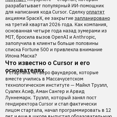
разрабатывает популярный ИИ-помощник
для написания кода Cursor. Сделку
оплатят
акциями SpaceX, ее закрытие
запланировано
на третий квартал 2026 года. Как компания,
основанная четыре года назад зумерами из
MIT, бросила вызов OpenAI и Anthropic,
заполучила в клиенты больше половины
списка Fortune 500 и привлекла внимание
Илона Маска?
Что известно о Cursor и его
основателях
У стартапа четверо фаундеров, которые
вместе учились в Массачусетском
технологическом институте — Майкл Труэлл,
Суалех Асиф, Аман Сангер и Арвид
Луннемарк. Труэлл, который занял пост
гендиректора Cursor и стал фактически
лицом стартапа, начал программировать в 12
лет и еще в школе
выпустил
образовательную