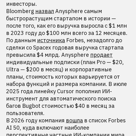
инвесторы.
Bloomberg
назвал
Anysphere самым
быстрорастущим стартапом в истории —
после того, как его выручка выросла с $1 млн
в 2023 году до $100 млн всего за 12 месяцев.
По данным
источника
Forbes, незадолго до
сделки со Spacex годовая выручка стартапа
превысила $4 млрд. Anysphere
продает
индивидуальные подписки (план Pro — $20,
Ultra — $200 в месяц) и корпоративные
планы, стоимость которых варьируется от
набора функций и размера компании. В июле
2025 года линейку Cursor пополнил ИИ-
инструмент для автоматического поиска
багов Bugbot стоимостью $40 в месяц за
пользователя.
В 2026 году компания
вошла
в список Forbes
AI 50, куда включают наиболее
перспективные частные ИИ-компании мира,