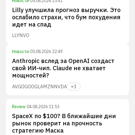
Новости
·
05.08.2026 23:41
Lilly улучшила прогноз выручки. Это
ослабило страхи, что бум похудения
идет на спад
LLY
NVO
Новости
·
05.08.2026 22:49
Anthropic вслед за OpenAI создаст
свой ИИ-чип. Claude не хватает
мощностей?
AVGO
GOOGL
AMZN
NVDA
+
3
Review
·
04.08.2026 11:53
SpaceX по $100? В ближайшие дни
рынок проверит на прочность
стратегию Маска