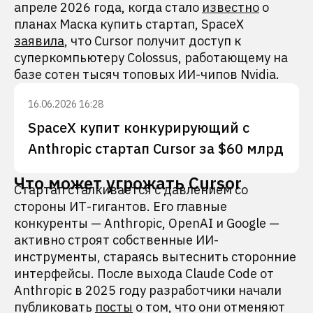
апреле 2026 года, когда стало
известно
о
планах Маска купить стартап, SpaceX
заявила
, что Cursor получит доступ к
суперкомпьютеру Colossus, работающему на
базе сотен тысяч топовых ИИ-чипов Nvidia.
16.06.2026 16:28
SpaceX купит конкурирующий с
Anthropic стартап Cursor за $60 млрд
Что может угрожать Сursor
Стартап сталкивается с давлением со
стороны ИТ-гигантов. Его главные
конкуренты — Anthropic, OpenAI и Google —
активно строят собственные ИИ-
инструменты, стараясь вытеснить сторонние
интерфейсы. После выхода Claude Code от
Anthropic в 2025 году разработчики начали
публиковать
посты
о том, что они отменяют