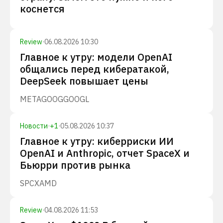
коснется
Review
·
06.08.2026 10:30
Главное к утру: модели OpenAI
общались перед кибератакой,
DeepSeek повышает цены
META
GOOG
GOOGL
Новости
·
+
1
·
05.08.2026 10:37
Главное к утру: киберриски ИИ
OpenAI и Anthropic, отчет SpaceX и
Бьюрри против рынка
SPCX
AMD
Review
·
04.08.2026 11:53