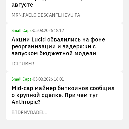
августе
MRN.PA
ELG.DE
SCANFL.HE
VU.PA
Small Caps
·
05.08.2026 18:12
Акции Lucid обвалились на фоне
реорганизации и задержки с
запуском бюджетной модели
LCID
UBER
Small Caps
·
05.08.2026 16:01
Mid-cap майнер биткоинов сообщил
о крупной сделке. При чем тут
Anthropic?
BTDR
NVDA
DELL