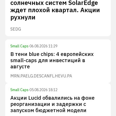
солнечных систем SolarEdge
ждет плохой квартал. Акции
рухнули
SEDG
Small Caps
·
06.08.2026 11:29
В тени blue chips: 4 европейских
small-caps для инвестиций в
августе
MRN.PA
ELG.DE
SCANFL.HE
VU.PA
Small Caps
·
05.08.2026 18:12
Акции Lucid обвалились на фоне
реорганизации и задержки с
запуском бюджетной модели