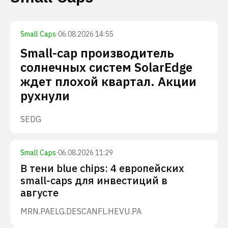
Small Caps
·
06.08.2026 14:55
Small-cap производитель
солнечных систем SolarEdge
ждет плохой квартал. Акции
рухнули
SEDG
Small Caps
·
06.08.2026 11:29
В тени blue chips: 4 европейских
small-caps для инвестиций в
августе
MRN.PA
ELG.DE
SCANFL.HE
VU.PA