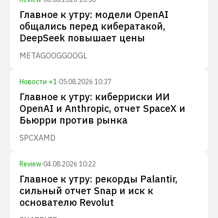
Главное к утру: модели OpenAI
общались перед кибератакой,
DeepSeek повышает цены
META
GOOG
GOOGL
Новости
·
+
1
·
05.08.2026 10:37
Главное к утру: киберриски ИИ
OpenAI и Anthropic, отчет SpaceX и
Бьюрри против рынка
SPCX
AMD
Review
·
04.08.2026 10:22
Главное к утру: рекорды Palantir,
сильный отчет Snap и иск к
основателю Revolut