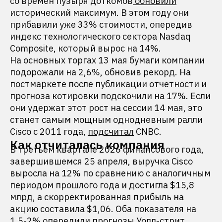
со времен пузыря доткомов
обновили
исторический максимум. В этом году они
прибавили уже 33% стоимости, опередив
индекс технологического сектора Nasdaq
Composite, который вырос на 14%.
На основных торгах 13 мая бумаги компании
подорожали на 2,6%, обновив рекорд. На
постмаркете после публикации отчетности и
прогноза котировки подскочили на 17%. Если
они удержат этот рост на сессии 14 мая, это
станет самым мощным однодневным ралли
Cisco с 2011 года,
подсчитал
CNBC.
Как отчиталась компания
В третьем квартале 2026 финансового года,
завершившемся 25 апреля, выручка Cisco
выросла на 12% по сравнению с аналогичным
периодом прошлого года и достигла $15,8
млрд, а скорректированная прибыль на
акцию составила $1,06. Оба показателя на
1,5-2% опередили прогнозы Уолл-стрит.