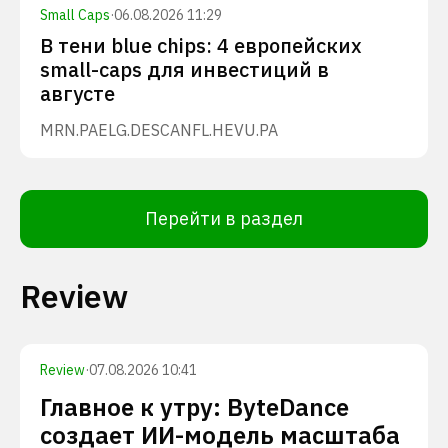
Small Caps
·
06.08.2026 11:29
В тени blue chips: 4 европейских
small-caps для инвестиций в
августе
MRN.PA
ELG.DE
SCANFL.HE
VU.PA
Перейти в раздел
Review
Review
·
07.08.2026 10:41
Главное к утру: ByteDance
создает ИИ-модель масштаба