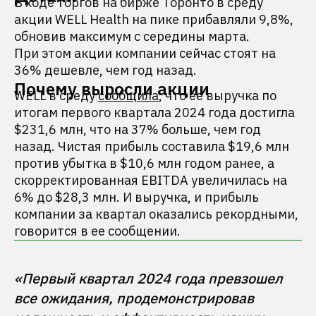
В ходе торгов на бирже Торонто в среду
акции WELL Health на пике прибавляли 9,8%,
обновив максимум с середины марта.
При этом акции компании сейчас стоят на
36% дешевле, чем год назад.
Почему выросли акции
WELL в среду
сообщила
, что ее выручка по
итогам первого квартала 2024 года достигла
$231,6 млн, что на 37% больше, чем год
назад. Чистая прибыль составила $19,6 млн
против убытка в $10,6 млн годом ранее, а
скорректированная EBITDA увеличилась на
6% до $28,3 млн. И выручка, и прибыль
компании за квартал оказались рекордными,
говорится в ее сообщении.
«Первый квартал 2024 года превзошел 
все ожидания, продемонстрировав 