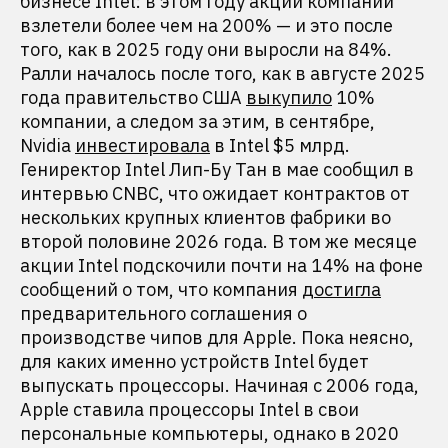
бизнесе Intel: в этом году акции компании
взлетели более чем на 200% — и это после
того, как в 2025 году они выросли на 84%.
Ралли началось после того, как в августе 2025
года правительство США
выкупило
10%
компании, а следом за этим, в сентябре,
Nvidia
инвестировала
в Intel $5 млрд.
Гениректор Intel Лип-Бу Тан в мае сообщил в
интервью CNBC, что ожидает контрактов от
нескольких крупных клиентов фабрики во
второй половине 2026 года. В том же месяце
акции Intel подскочили почти на 14% на фоне
сообщений о том, что компания
достигла
предварительного соглашения о
производстве чипов для Apple. Пока неясно,
для каких именно устройств Intel будет
выпускать процессоры. Начиная с 2006 года,
Apple ставила процессоры Intel в свои
персональные компьютеры, однако в 2020