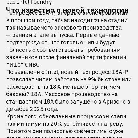
раз Intel Foundry.
Что известно о новой технологии
Техпроцесс 18A-P, впервые анонсированный
в прошлом году, сейчас находится на стадии
так называемого рискового производства
— раннем этапе выпуска. Первые данные
подтверждают, что готовые чипы будут
полностью соответствовать требованиям
заказчиков после финальной сертификации,
пишет CNBC.
По заявлению Intel, новый техпроцесс 18A-P
позволяет чипам работать на 9% быстрее или
расходовать на 18% меньше энергии, чем
базовый 18A. Массовое производство на
стандартном 18A было запущено в Аризоне в
декабре 2025 года.
Кроме того, обновленные процессоры стали
как минимум на 20% устойчивее к нагреву.
При этом они полностью совместимы с уже