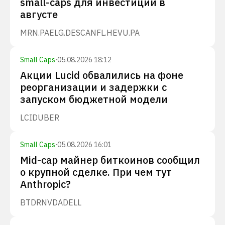
small-caps для инвестиций в
августе
MRN.PA
ELG.DE
SCANFL.HE
VU.PA
Small Caps
·
05.08.2026 18:12
Акции Lucid обвалились на фоне
реорганизации и задержки с
запуском бюджетной модели
LCID
UBER
Small Caps
·
05.08.2026 16:01
Mid-cap майнер биткоинов сообщил
о крупной сделке. При чем тут
Anthropic?
BTDR
NVDA
DELL