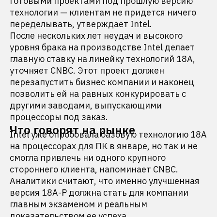
готовыми проектами под прошлую версию
технологии — клиентам не придется ничего
переделывать, утверждает Intel.
После нескольких лет неудач и высокого
уровня брака на производстве Intel делает
главную ставку на линейку технологий 18A,
уточняет CNBC. Этот проект должен
перезапустить бизнес компании и наконец
позволить ей на равных конкурировать с
другими заводами, выпускающими
процессоры под заказ.
Что говорят на рынке
Intel уже опробовала базовую технологию 18A
на процессорах для ПК в январе, но так и не
смогла привлечь ни одного крупного
стороннего клиента, напоминает CNBC.
Аналитики считают, что именно улучшенная
версия 18A-P должна стать для компании
главным экзаменом и реальным
доказательством ее успеха.