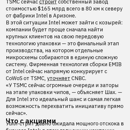
TSMC сейчас
строит
собственный завод
стоимостью $165 млрд всего в 80 км к северу
от фабрики Intel в Аризоне.
В этой ситуации Intel может зайти с козырей:
компании будет проще сначала найти
крупных клиентов на свою передовую
технологию упаковки — это финальный этап
производства, на котором отдельные
микросхемы собираются в единую сложную
систему. Фирменная технология сборки EMIB
от Intel сейчас напрямую конкурирует с
CoWoS от TSMC,
уточняет
CNBC.
«У TSMC сейчас огромные очереди и заторы
на этапе упаковки чипов, — объясняет Шах. —
Для Intel это идеальный шанс и самая легкая
возможность перехватить инициативу прямо
сейчас».
Что с акциями
Уолл-стрит давно ожидала мощного отскока в