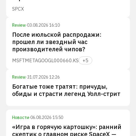
SPCX
Review
·
03.08.2026 16:10
После июльской распродажи:
прошел ли звездный час
производителей чипов?
MSFT
META
GOOGL
000660.KS
+
5
Review
·
31.07.2026 12:26
Богатые тоже тратят: причуды,
обиды и страсти легенд Уолл-стрит
Новости
·
06.08.2026 15:50
«Игра в горячую картошку»: ранний
скептик о главном риске SpaceX —