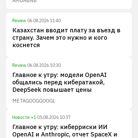
AMD
ABNB
Review
·
06.08.2026 11:40
Казахстан вводит плату за въезд в
страну. Зачем это нужно и кого
коснется
Review
·
06.08.2026 10:30
Главное к утру: модели OpenAI
общались перед кибератакой,
DeepSeek повышает цены
META
GOOG
GOOGL
Новости
·
+
1
·
05.08.2026 10:37
Главное к утру: киберриски ИИ
OpenAI и Anthropic, отчет SpaceX и