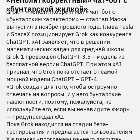
«Неполиткорректный» чат-бот с
«бунтарской жилкой»
Grok — «неполиткорректный» чат-бот с
«бунтарским характером» — стартап Маска
выпустил в ноябре прошлого года. Глава Tesla
и SpaceX позиционирует Grok как конкурента
ChatGPT. xAI заявляет, что в решении
математических задач для средней школы
Grok-1 превзошел ChatGPT-3.5 – модель из
бесплатной версии ChatGPT. При этом xAI
признал, что Grok пока отстает от самой
мощной модели ChatGPT – GPT-4.
«Grok создан для того, чтобы остроумно
отвечать на вопросы, и у него бунтарские
наклонности, поэтому, пожалуйста, не
используйте его, если вы ненавидите юмор»,
— предупреждал xAI.
Пока Grok находится на стадии бета-
тестирования и предлагается пользователям
X в рамках «программы раннего доступа».