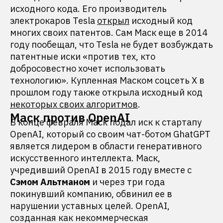
исходного кода. Его производитель
электрокаров Tesla
открыл
исходный код
многих своих патентов. Сам Маск еще в 2014
году пообещал, что Tesla не будет возбуждать
патентные иски «против тех, кто
добросовестно хочет использовать
технологию». Купленная Маском соцсеть X в
прошлом году также открыла исходный код
некоторых своих алгоритмов
.
Маск против OpenAI
В конце февраля Маск подал иск к стартапу
OpenAI, который со своим чат-ботом GhatGPT
является лидером в области генеративного
искусственного интеллекта. Маск,
учредивший OpenAI в 2015 году вместе с
Сэмом Альтманом
и через три года
покинувший компанию, обвинил ее в
нарушении уставных целей. OpenAI,
созданная как некоммерческая