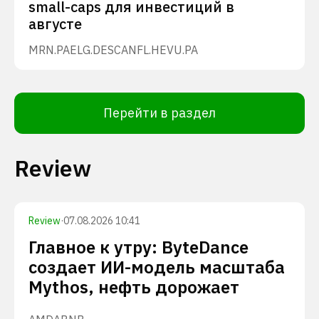
small-caps для инвестиций в
августе
MRN.PA
ELG.DE
SCANFL.HE
VU.PA
Перейти в раздел
Review
Review
·
07.08.2026 10:41
Главное к утру: ByteDance
создает ИИ-модель масштаба
Mythos, нефть дорожает