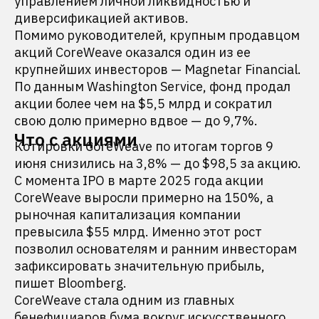
управлением личной ликвидностью и
диверсификацией активов.
Помимо руководителей, крупным продавцом
акций CoreWeave оказался один из ее
крупнейших инвесторов — Magnetar Financial.
По данным Washington Service, фонд продал
акции более чем на $5,5 млрд и сократил
свою долю примерно вдвое — до 9,7%.
Что с акциями
Котировки CoreWeave по итогам торгов 9
июня снизились на 3,8% — до $98,5 за акцию.
С момента IPO в марте 2025 года акции
CoreWeave выросли примерно на 150%, а
рыночная капитализация компании
превысила $55 млрд. Именно этот рост
позволил основателям и ранним инвесторам
зафиксировать значительную прибыль,
пишет Bloomberg.
CoreWeave стала одним из главных
бенефициаров бума вокруг искусственного