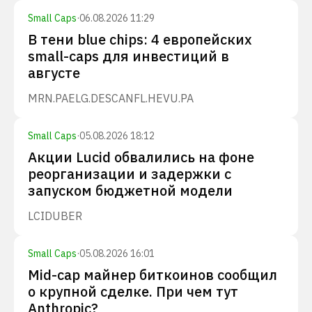
Small Caps
·
06.08.2026 11:29
В тени blue chips: 4 европейских
small-caps для инвестиций в
августе
MRN.PA
ELG.DE
SCANFL.HE
VU.PA
Small Caps
·
05.08.2026 18:12
Акции Lucid обвалились на фоне
реорганизации и задержки с
запуском бюджетной модели
LCID
UBER
Small Caps
·
05.08.2026 16:01
Mid-cap майнер биткоинов сообщил
о крупной сделке. При чем тут
Anthropic?