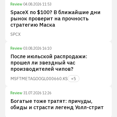
Review
·
04.08.2026 11:53
SpaceX по $100? В ближайшие дни
рынок проверит на прочность
стратегию Маска
SPCX
Review
·
03.08.2026 16:10
После июльской распродажи:
прошел ли звездный час
производителей чипов?
MSFT
META
GOOGL
000660.KS
+
5
Review
·
31.07.2026 12:26
Богатые тоже тратят: причуды,
обиды и страсти легенд Уолл-стрит