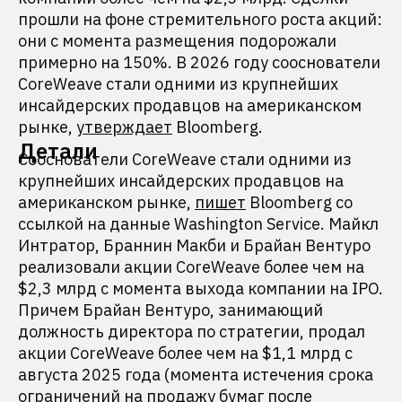
прошли на фоне стремительного роста акций:
они с момента размещения подорожали
примерно на 150%. В 2026 году сооснователи
CoreWeave стали одними из крупнейших
инсайдерских продавцов на американском
рынке,
утверждает
Bloomberg.
Детали
Сооснователи CoreWeave стали одними из
крупнейших инсайдерских продавцов на
американском рынке,
пишет
Bloomberg со
ссылкой на данные Washington Service. Майкл
Интратор, Браннин Макби и Брайан Вентуро
реализовали акции CoreWeave более чем на
$2,3 млрд с момента выхода компании на IPO.
Причем Брайан Вентуро, занимающий
должность директора по стратегии, продал
акции CoreWeave более чем на $1,1 млрд с
августа 2025 года (момента истечения срока
ограничений на продажу бумаг после