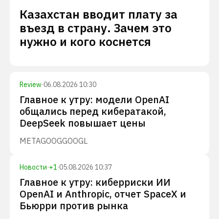
Казахстан вводит плату за
въезд в страну. Зачем это
нужно и кого коснется
Review
·
06.08.2026 10:30
Главное к утру: модели OpenAI
общались перед кибератакой,
DeepSeek повышает цены
META
GOOG
GOOGL
Новости
·
+
1
·
05.08.2026 10:37
Главное к утру: киберриски ИИ
OpenAI и Anthropic, отчет SpaceX и
Бьюрри против рынка