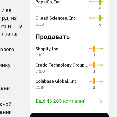
PepsiCo, Inc.
PEP
6
 и ее
лрд, из
Gilead Sciences, Inc.
GILD
6
 млн — в
й транш
Продавать
сового
Shopify Inc.
SHOP
3
мику
Credo Technology Group Holding Ltd
CRDO
3
Coinbase Global, Inc.
ским
COIN
3
Ещё 46 265 компаний
ижной
пания