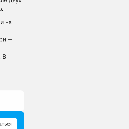
сле двух
ap.
и на
три —
 В
аться