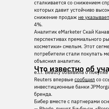
сталкивается со снижением спр
которых давит устойчиво высока
снижение продаж
не указывае
4%.
Аналитик eMarketer Скай Канав
перспективах премиального рын
косметики» смелым. Этот сегмен
потребители стали покупать м
объяснил аналитик.
Что известно об уч
e.l.f. Beauty объявила о покуп
Reuters впервые
сообщил
со сс
инвестиционные банки JPMorga
бренда.
Бибер вместе с партнерами осн
— Rhode,
пишет
Би-би-си. «Всег