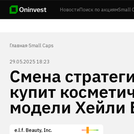
Новости
Поиск по акциям
Small 
Главная
·
Small Caps
29.05.2025 18:23
Смена стратегии
купит космети
модели Хейли 
e.l.f. Beauty, Inc.