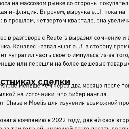
оса на массовом рынке со стороны покупател
я инфляция. Впрочем, выручка e.l.f. пока на
т
: в прошлом, четвертом квартале, она увелич
ес в разговоре с Reuters выразил сомнение и 
ка. Канавес назвал «шаг e.l.f. в сторону пре
т «утратил часть своего импульса из-за того,
еньше или перешли на более дешевые товары»
астниках сделки
ке Rhode меньше чем через два месяца после тог
ылкой на источники, что Бибер наняла
n Chase и Moelis для изучения возможной пр
овала компанию в 2022 году, дав ей свое вто
о за три года ей, имеющей всего десять проду