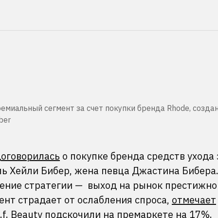
премиальный сегмент за счет покупки бренда Rhode, созда
ber
договорилась
о покупке бренда средств ухода
ль Хейли Бибер, жена певца Джастина Бибера
менение стратегии — выход на рынок престижно
ент страдает от ослабления спроса,
отмечает
l.f. Beauty подскочили на премаркете на 17%.