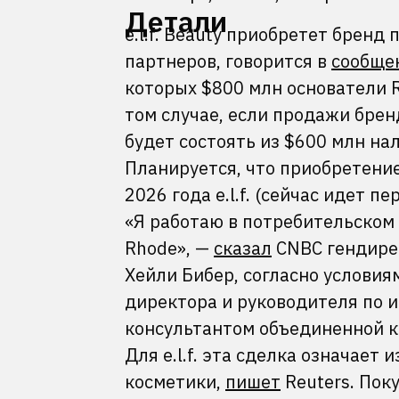
Детали
e.l.f. Beauty приобретет бренд
партнеров, говорится в
сообще
которых $800 млн основатели R
том случае, если продажи брен
будет состоять из $600 млн нал
Планируется, что приобретени
2026 года e.l.f. (сейчас идет п
«Я работаю в потребительском 
Rhode», —
сказал
CNBC гендирект
Хейли Бибер, согласно условия
директора и руководителя по и
консультантом объединенной к
Для e.l.f. эта сделка означает
косметики,
пишет
Reuters. Пок