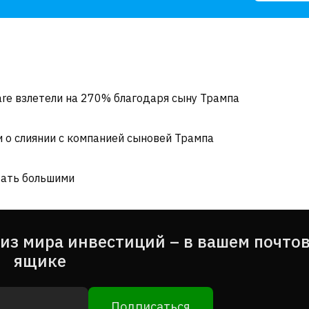
are взлетели на 270% благодаря сыну Трампа
 о слиянии с компанией сыновей Трампа
тать большими
из мира инвестиций – в вашем почто
ящике
Подписаться