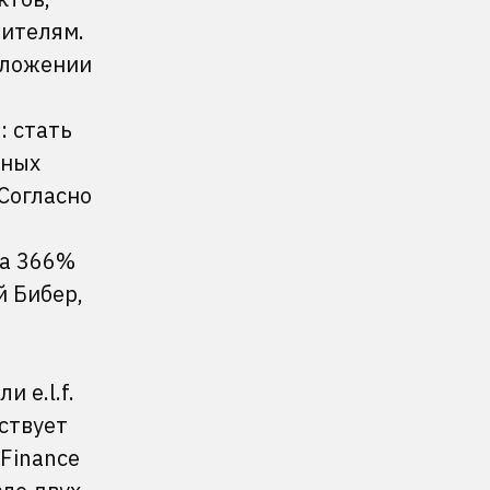
бителям.
изложении
: стать
нных
 Согласно
на 366%
й Бибер,
и e.l.f.
ствует
Finance