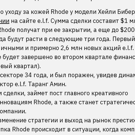
 по уходу за кожей Rhode у модели Хейли Бибер
нии
на сайте e.l.f. Сумма сделки составит $1 м
hode получат при ее закрытии, а еще до $200
да будут расти в следующие три года. Первы
ичными и примерно 2,6 млн новых акций e.l.f.
е будет завершено во втором квартале финан
ервый квартал).
секторе 34 года, и был поражен, увидев дина
ор e.l.f. Таранг Амин.
м сделки, займет пост главного креативного
нновациям Rhode, а также станет стратегиче
омпании.
 изменение стратегии и выход на рынок прест
упка Rhode происходит в ситуации, когда ком