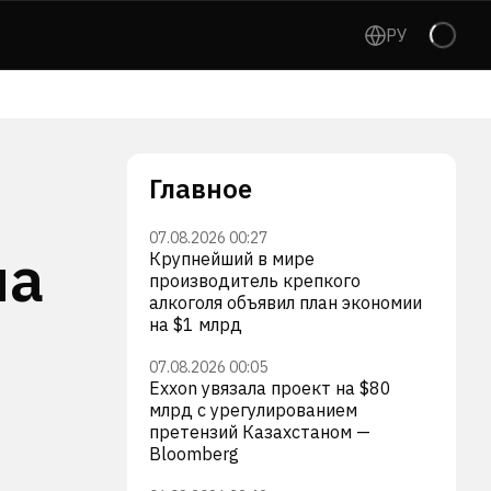
РУ
Главное
07.08.2026 00:27
на
Крупнейший в мире
производитель крепкого
алкоголя объявил план экономии
на $1 млрд
07.08.2026 00:05
Exxon увязала проект на $80
млрд с урегулированием
претензий Казахстаном —
Bloomberg