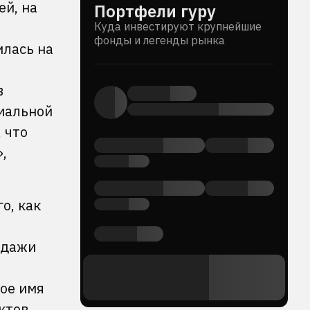
ей, на
Портфели гуру
Куда инвестируют крупнейшие
фонды и легенды рынка
илась на
в
миальной
 что
,
о, как
одажи
рое имя
ктов,