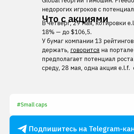
Global Георгий Тимошин. Freed
недорогих игроков с потенциал
Что с акциями
В четверг, 29 мая, котировки e.l
18% — до $106,5.
У бумаг компании 13 рейтингов
держать,
говорится
на портале
предполагает потенциал роста 
среду, 28 мая, одна акция e.l.f.
#
Small caps
Подпишитесь на Telegram-кан