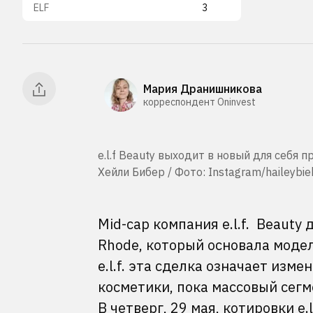
ELF
3
Мария Дранишникова
корреспондент Oninvest
e.l.f Beauty выходит в новый для себя 
Хейли Бибер / Фото: Instagram/haileybie
Mid-cap компания e.l.f. Beauty
Rhode, который основала моде
e.l.f. эта сделка означает из
косметики, пока массовый сегм
В четверг, 29 мая, котировки e.