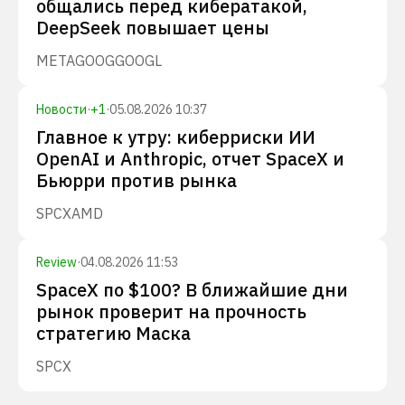
общались перед кибератакой,
DeepSeek повышает цены
META
GOOG
GOOGL
Новости
·
+
1
·
05.08.2026 10:37
Главное к утру: киберриски ИИ
OpenAI и Anthropic, отчет SpaceX и
Бьюрри против рынка
SPCX
AMD
Review
·
04.08.2026 11:53
SpaceX по $100? В ближайшие дни
рынок проверит на прочность
стратегию Маска
SPCX