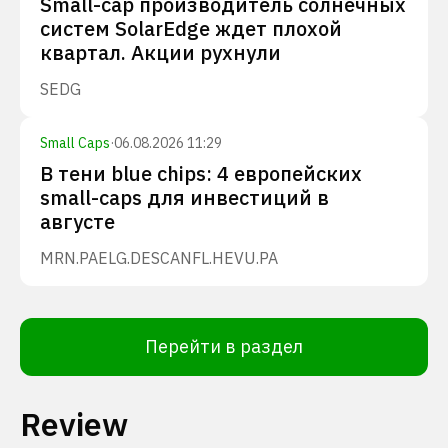
Small-cap производитель солнечных
систем SolarEdge ждет плохой
квартал. Акции рухнули
SEDG
Small Caps
·
06.08.2026 11:29
В тени blue chips: 4 европейских
small-caps для инвестиций в
августе
MRN.PA
ELG.DE
SCANFL.HE
VU.PA
Перейти в раздел
Review