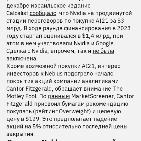
декабре израильское издание
Calcalist
сообщало
, что Nvidia на продвинутой
стадии переговоров по покупке AI21 за $3
млрд. В ходе раунда финансирования в 2023
году стартап оценивался в $1,4 млрд, при
этом в нем участвовали Nvidia и Google.
Сделка c Nvidia, впрочем, так и
не была
заключена
.
Кроме возможной покупки AI21, интерес
инвесторов к Nebius подогрело начало
покрытия акций компании аналитиками
Cantor Fitzgerald,
обращает внимание
The
Motley Fool. По
данным
MarketScreener, Cantor
Fitzgerald присвоил бумагам рекомендацию
покупать (рейтинг Overweight) и целевую
цену в $129. Это предполагает падение
акций на 5% относительно последней цены
закрытия.