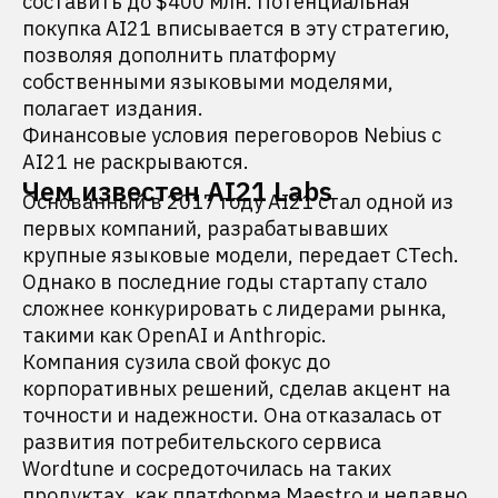
составить до $400 млн. Потенциальная
покупка AI21 вписывается в эту стратегию,
позволяя дополнить платформу
собственными языковыми моделями,
полагает издания.
Финансовые условия переговоров Nebius с
AI21 не раскрываются.
Чем известен AI21 Labs
Основанный в 2017 году AI21 стал одной из
первых компаний, разрабатывавших
крупные языковые модели, передает CTech.
Однако в последние годы стартапу стало
сложнее конкурировать с лидерами рынка,
такими как OpenAI и Anthropic.
Компания сузила свой фокус до
корпоративных решений, сделав акцент на
точности и надежности. Она отказалась от
развития потребительского сервиса
Wordtune и сосредоточилась на таких
продуктах, как платформа Maestro и недавно