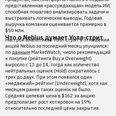
представленная «рассуждающая» модель ИИ,
способная пошагово анализировать задачи и
выстраивать логические выводы. Годовая
выручка компании оценивается примерно в
$50 млн.
Что о Nebius думает Уолл-стрит
Настрой аналитиков Уолл-стрит в отношении
акций Nebius за последний месяц улучшился:
по
данным
MarketWatch, число рекомендаций
к покупке (рейтинги Buy и Overweight)
выросло с 13 до 14, тогда как количество
нейтральных оценок (Hold) сократилось с
трех до двух. При этом появился один
«медвежий» рейтинг (Underweight), хотя как
месяцем ранее таких оценок не было.
Средняя целевая цена в $162 за акцию
предполагает рост котировок на 19%
относительно последней цены закрытия.