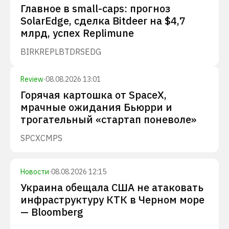
Главное в small-caps: прогноз
SolarEdge, сделка Bitdeer на $4,7
млрд, успех Replimune
BIRK
REPL
BTDR
SEDG
Review
·
08.08.2026 13:01
Горячая картошка от SpaceX,
мрачные ожидания Бьюрри и
трогательный «стартап поневоле»
SPCX
CMPS
Новости
·
08.08.2026 12:15
Украина обещала США не атаковать
инфраструктуру КТК в Черном море
— Bloomberg