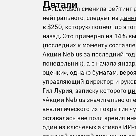
Детали
D.A. Davidson сменила рейтинг 
нейтрального, следует из
данн
в $250, которую поднял до это
назад. Это примерно на 14% вы
(последних к моменту составлен
Акции Nebius за последний год
понедельник), а с начала янв
оценки», однако бумагам, вероя
управляющий директор и руково
Гил Лурия, записку которого
ци
«Акции Nebius значительно оп
аналитического их покрытия чу
оставалась вне поля зрения ин
один из ключевых активов ИИ-