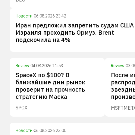
Новости
·
06.08.2026 23:42
Иран предложил запретить судам США
Израиля проходить Ормуз. Brent
подскочила на 4%
Review
·
04.08.2026 11:53
Review
·
03.0
SpaceX по $100? В
После 
ближайшие дни рынок
распрод
проверит на прочность
звездн
стратегию Маска
произв
SPCX
MSFT
MET
Новости
·
06.08.2026 23:00