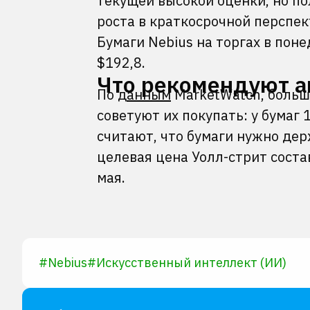
текущей высокой оценки, но по
роста в краткосрочной перспек
Бумаги Nebius на торгах в поне
$192,8.
Что рекомендуют а
По
данным
MarketWatch, больш
советуют их покупать: у бумаг 
считают, что бумаги нужно дер
целевая цена Уолл-стрит соста
мая.
#
Nebius
#
Искусственный интеллект (ИИ)