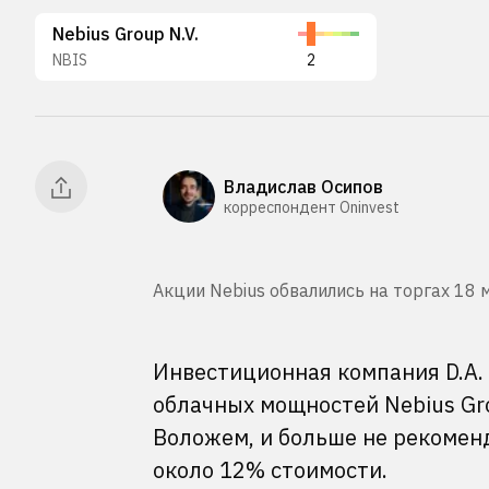
Nebius Group N.V.
NBIS
2
Владислав Осипов
корреспондент Oninvest
Акции Nebius обвалились на торгах 18 м
Инвестиционная компания D.A.
облачных мощностей Nebius Gr
Воложем, и больше не рекоменд
около 12% стоимости.