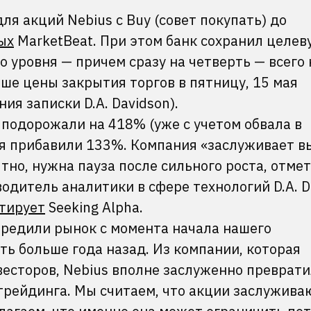
для акций Nebius c Buy (совет покупать) до
ых
MarketBeat. При этом банк сохранил целев
го уровня — причем сразу на четверть — всего
ше цены закрытия торгов в пятницу, 15 мая
ия записки D.A. Davidson).
 подорожали на 418% (уже с учетом обвала в
аря прибавили 133%. Компания «заслуживает в
тно, нужна пауза после сильного роста, отме
дитель аналитики в сфере технологий D.A. D
тирует
Seeking Alpha.
ередили рынок с момента начала нашего
ть больше года назад. Из компании, которая
весторов, Nebius вполне заслуженно преврати
трейдинга. Мы считаем, что акции заслужива