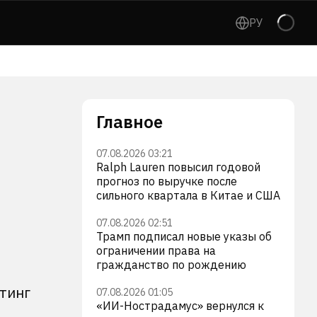
РУ
Главное
07.08.2026 03:21
Ralph Lauren повысил годовой
прогноз по выручке после
сильного квартала в Китае и США
07.08.2026 02:51
Трамп подписал новые указы об
ограничении права на
гражданство по рождению
йтинг
07.08.2026 01:05
«ИИ-Нострадамус» вернулся к