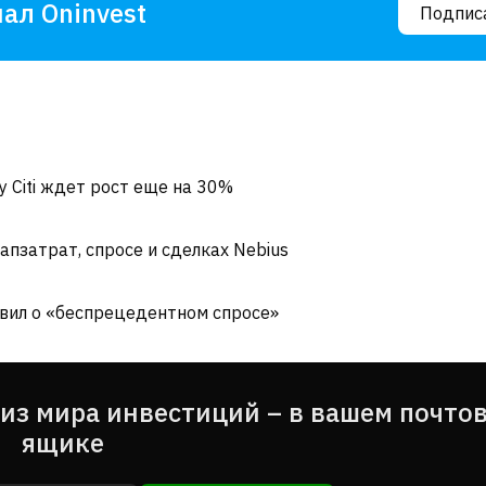
ал Oninvest
Подпис
у Citi ждет рост еще на 30%
апзатрат, спросе и сделках Nebius
явил о «беспрецедентном спросе»
из мира инвестиций – в вашем почто
ящике