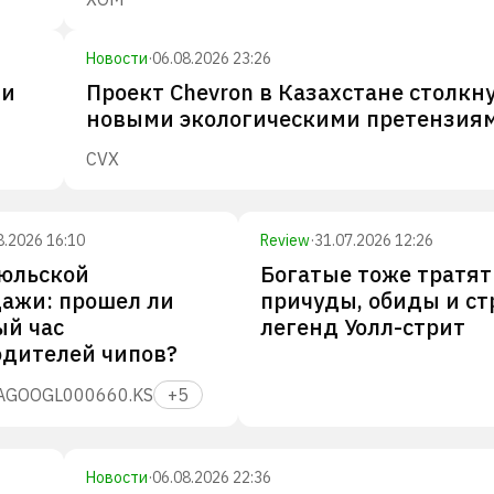
Новости
·
06.08.2026 23:26
 и
Проект Chevron в Казахстане столкну
новыми экологическими претензия
CVX
8.2026 16:10
Review
·
31.07.2026 12:26
июльской
Богатые тоже тратят
ажи: прошел ли
причуды, обиды и ст
ый час
легенд Уолл-стрит
одителей чипов?
A
GOOGL
000660.KS
+
5
Новости
·
06.08.2026 22:36