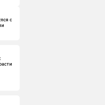
лся с
ми
:
расти