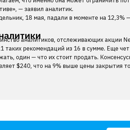
лагаем, что именно она может ограничить по
тиве», — заявил аналитик.
дельник, 18 мая, падали в моменте на 12,3% 
налитики
инство аналитиков, отслеживающих акции Ne
11 таких рекомендаций из 16 в сумме. Еще че
жать, один — что их стоит продать. Консенсус
вляет $240, что на 9% выше цены закрытия т