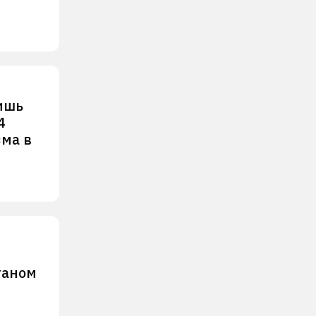
ишь
4
зма в
таном