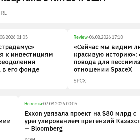
RL
.08.2026 01:05
Review
·
06.08.2026 17:10
страдамус»
«Сейчас мы видим л
я к инвестициям
красивую историю»: 
реодоления
повода для пессими
 в его фонде
отношении SpaceX
SPCX
Новости
·
07.08.2026 00:05
Exxon увязала проект на $80 млрд с
омии
урегулированием претензий Казахс
— Bloomberg
XOM