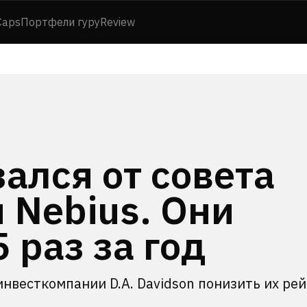
Caps
Портфели гуру
Review
ался от совета
 Nebius. Они
 раз за год
инвесткомпании D.A. Davidson понизить их ре