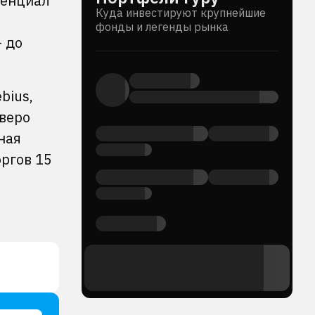
тенциал
Куда инвестируют крупнейшие
фонды и легенды рынка
— до
bius,
тверо
ная
оргов 15