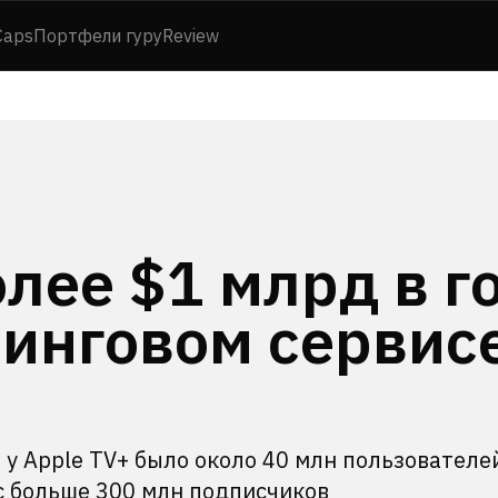
Caps
Портфели гуру
Review
олее $1 млрд в г
минговом сервис
n
 у Apple TV+ было около 40 млн пользователе
ас больше 300 млн подписчиков