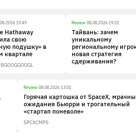
.08.2026 19:49
Review
·
08.08.2026 19:01
re Hathaway
Тайвань: зачем
ила свою
уникальному
ную подушку» в
региональному игро
м квартале
новая стратегия
сдерживания?
-B
GOOG
GOOGL
Review
·
08.08.2026 13:01
,
Горячая картошка от SpaceX, мрачны
ожидания Бьюрри и трогательный
«стартап поневоле»
SPCX
CMPS