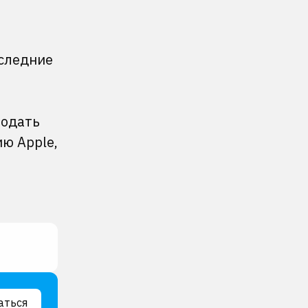
оследние
родать
ию Apple,
аться