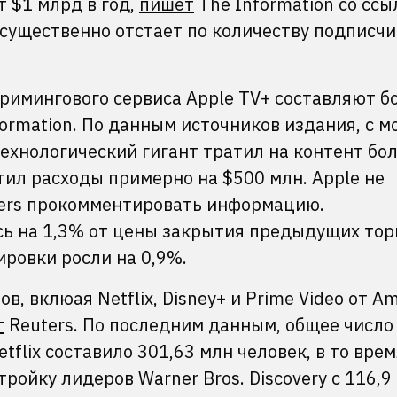
 $1 млрд в год,
пишет
The Information со ссы
 существенно отстает по количеству подписчи
римингового сервиса Apple TV+ составляют б
ormation. По данным источников издания, с 
технологический гигант тратил на контент бо
атил расходы примерно на $500 млн. Apple не
ters прокомментировать информацию.
сь на 1,3% от цены закрытия предыдущих торг
ировки росли на 0,9%.
в, вклюая Netflix, Disney+ и Prime Video от A
т
Reuters. По последним данным, общее число
flix составило 301,63 млн человек, в то врем
тройку лидеров Warner Bros. Discovery с 116,9