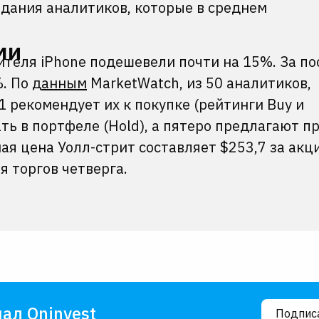
идания аналитиков, которые в среднем
ми
ителя iPhone подешевели почти на 15%. За п
%. По
данным
MarketWatch, из 50 аналитиков,
 рекомендует их к покупке (рейтинги Buy и
ать в портфеле (Hold), а пятеро предлагают п
сная цена Уолл-стрит составляет $253,7 за акц
 торгов четверга.
ал Oninvest
Подпис