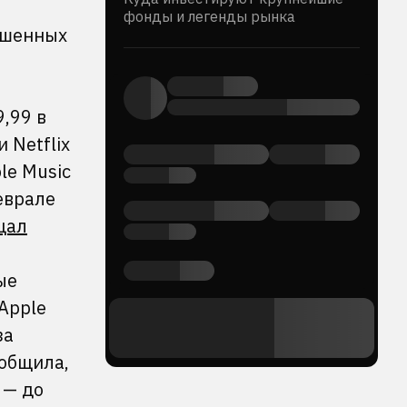
фонды и легенды рынка
рошенных
,99 в
 Netflix
le Music
еврале
щал
ые
Apple
за
ообщила,
 — до