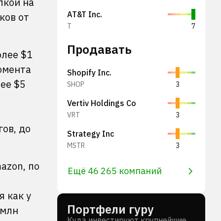
лкой на
AT&T Inc.
ков от
T
7
Продавать
олее $1
момента
Shopify Inc.
лее $5
SHOP
3
Vertiv Holdings Co
VRT
3
ов, до
Strategy Inc
MSTR
3
mazon, по
Ещё 46 265 компаний
я как у
Портфели гуру
 млн
Куда инвестируют крупнейшие