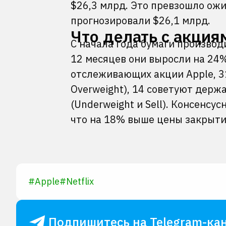
$26,3 млрд. Это превзошло ож
прогнозировали $26,1 млрд.
Что делать с акция
С начала года бумаги производ
12 месяцев они выросли на 24
отслеживающих акции Apple, 31
Overweight), 14 советуют держ
(Underweight и Sell). Консенсу
что на 18% выше цены закрытия
#
Apple
#
Netflix
Подпишитесь на Telegram-кан