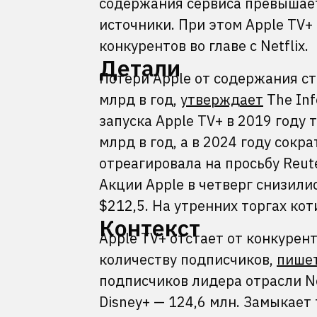
содержания сервиса превышает
источники. При этом Apple TV+
конкурентов во главе с Netflix.
Детали
Потери Apple от содержания ст
млрд в год,
утверждает
The Inf
запуска Apple TV+ в 2019 году 
млрд в год, а в 2024 году сокр
отреагировала на просьбу Reu
Акции Apple в четверг снизили
$212,5. На утренних торгах кот
Контекст
Apple TV+ отстает от конкуренто
количеству подписчиков,
пише
подписчиков лидера отрасли Net
Disney+ — 124,6 млн. Замыкает 