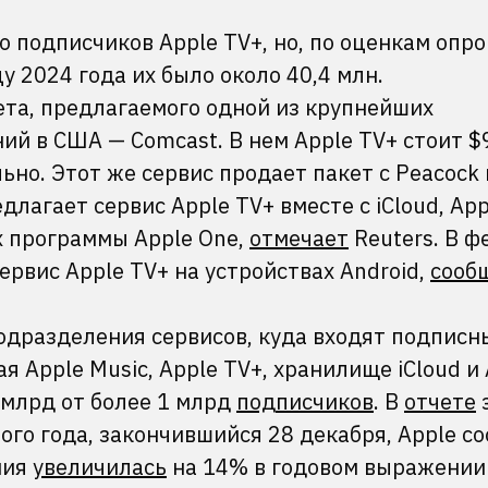
о подписчиков Apple TV+, но, по оценкам оп
цу 2024 года их было около 40,4 млн.
ета, предлагаемого одной из крупнейших
 в США — Comcast. В нем Apple TV+ стоит $9
но. Этот же сервис продает пакет с Peacock и
длагает сервис Apple TV+ вместе с iCloud, App
х программы Apple One,
отмечает
Reuters. В ф
рвис Apple TV+ на устройствах Android,
сооб
подразделения сервисов, куда входят подписн
 Apple Music, Apple TV+, хранилище iCloud и 
0 млрд от более 1 млрд
подписчиков
. В
отчете
го года, закончившийся 28 декабря, Apple с
ния
увеличилась
на 14% в годовом выражении