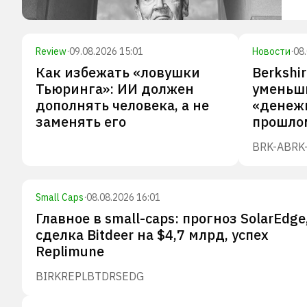
Review
·
09.08.2026 15:01
Новости
·
08
Как избежать «ловушки
Berkshi
Тьюринга»: ИИ должен
уменьш
дополнять человека, а не
«денеж
заменять его
прошло
BRK-A
BRK
Small Caps
·
08.08.2026 16:01
Главное в small-caps: прогноз SolarEdge
сделка Bitdeer на $4,7 млрд, успех
Replimune
BIRK
REPL
BTDR
SEDG