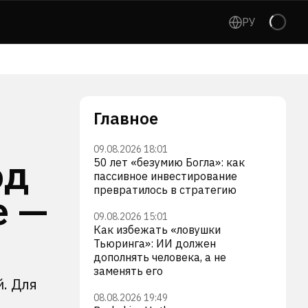
РУ
Главное
09.08.2026 18:01
од
50 лет «безумию Богла»: как
пассивное инвестирование
превратилось в стратегию
е —
09.08.2026 15:01
Как избежать «ловушки
Тьюринга»: ИИ должен
дополнять человека, а не
заменять его
й. Для
08.08.2026 19:49