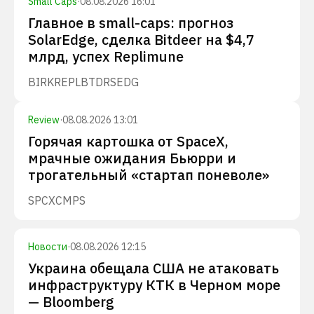
Small Caps
·
08.08.2026 16:01
Главное в small-caps: прогноз
SolarEdge, сделка Bitdeer на $4,7
млрд, успех Replimune
BIRK
REPL
BTDR
SEDG
Review
·
08.08.2026 13:01
Горячая картошка от SpaceX,
мрачные ожидания Бьюрри и
трогательный «стартап поневоле»
SPCX
CMPS
Новости
·
08.08.2026 12:15
Украина обещала США не атаковать
инфраструктуру КТК в Черном море
— Bloomberg