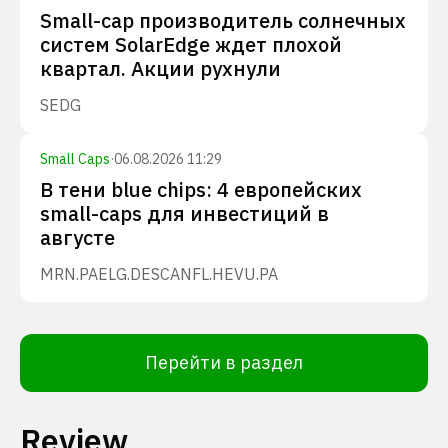
Small-cap производитель солнечных
систем SolarEdge ждет плохой
квартал. Акции рухнули
SEDG
Small Caps
·
06.08.2026 11:29
В тени blue chips: 4 европейских
small-caps для инвестиций в
августе
MRN.PA
ELG.DE
SCANFL.HE
VU.PA
Перейти в раздел
Review