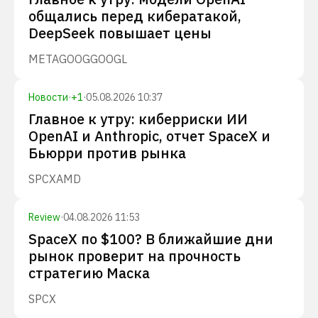
общались перед кибератакой,
DeepSeek повышает цены
META
GOOG
GOOGL
Новости
·
+
1
·
05.08.2026 10:37
Главное к утру: киберриски ИИ
OpenAI и Anthropic, отчет SpaceX и
Бьюрри против рынка
SPCX
AMD
Review
·
04.08.2026 11:53
SpaceX по $100? В ближайшие дни
рынок проверит на прочность
стратегию Маска
SPCX