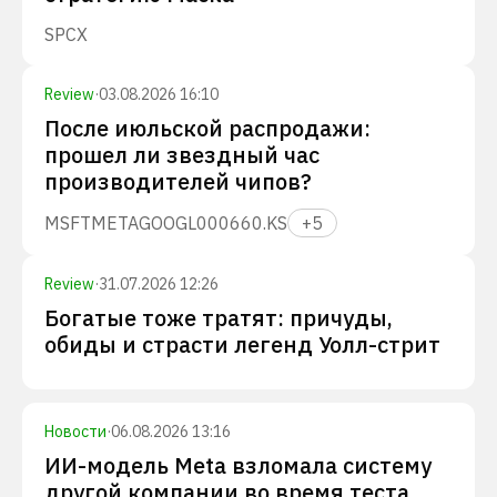
SPCX
Review
·
03.08.2026 16:10
После июльской распродажи:
прошел ли звездный час
производителей чипов?
MSFT
META
GOOGL
000660.KS
+
5
Review
·
31.07.2026 12:26
Богатые тоже тратят: причуды,
обиды и страсти легенд Уолл-стрит
Новости
·
06.08.2026 13:16
ИИ-модель Meta взломала систему
другой компании во время теста