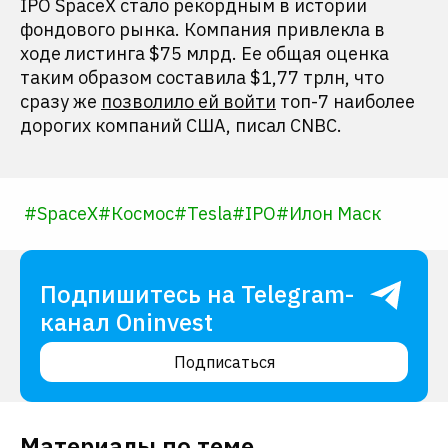
IPO SpaceX стало рекордным в истории
фондового рынка. Компания привлекла в
ходе листинга $75 млрд. Ее общая оценка
таким образом составила $1,77 трлн, что
сразу же
позволило ей войти
топ-7 наиболее
дорогих компаний США, писал CNBC.
#
SpaceX
#
Космос
#
Tesla
#
IPO
#
Илон Маск
Подпишитесь на Telegram-
канал Oninvest
Подписаться
Материалы по теме