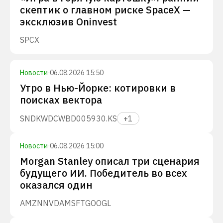
скептик о главном риске SpaceX —
эксклюзив Oninvest
SPCX
Новости
·
06.08.2026 15:50
Утро в Нью-Йорке: котировки в
поисках вектора
SNDK
WDC
WBD
005930.KS
+
1
Новости
·
06.08.2026 15:00
Morgan Stanley описал три сценария
будущего ИИ. Победитель во всех
оказался один
AMZN
NVDA
MSFT
GOOGL