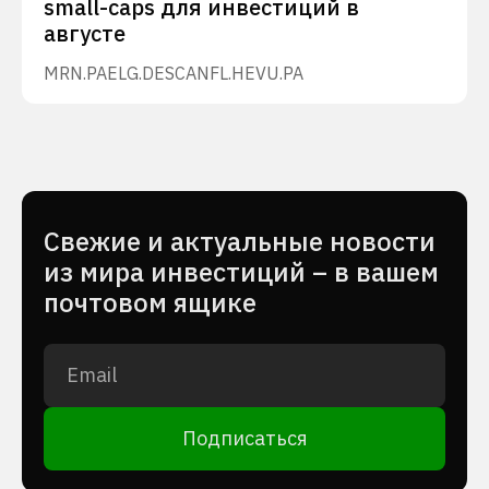
small-caps для инвестиций в
августе
MRN.PA
ELG.DE
SCANFL.HE
VU.PA
Cвежие и актуальные новости
из мира инвестиций – в вашем
почтовом ящике
Подписаться