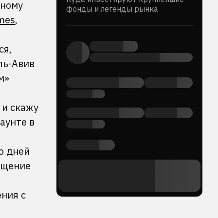
рному
фонды и легенды рынка
mes
,
ся,
ль-Авив
м»
 и скажу
аунте в
о дней
ащение
ения с