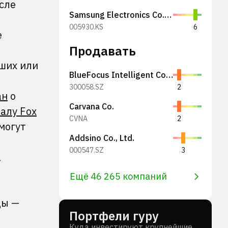
сле
Samsung Electronics Co., Ltd.
005930.KS
6
е
Продавать
ших или
BlueFocus Intelligent Communications Group Co., Ltd.
300058.SZ
2
ан
о
Carvana Co.
алу Fox
CVNA
2
могут
Addsino Co., Ltd.
000547.SZ
3
а
Ещё 46 265 компаний
цы —
Портфели гуру
Куда инвестируют крупнейшие