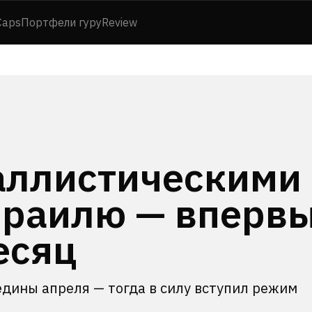
Caps
Портфели гуру
Review
аллистическими
зраилю — вперв
есяц
едины апреля — тогда в силу вступил режим