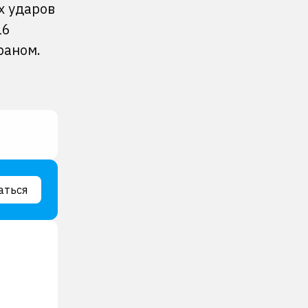
х ударов
16
раном.
аться