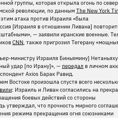
нной группы, которая открыла огонь по севе
амской революции, по данным
The New York Ti
 этим атака против Израиля «была
ссия [Израиля в отношении Ливана] повторит
сштабными», — заявили иранские военные. Те
ников
CNN
, также пригрозил Тегерану «мощны
мьер-министру Израиля Биньямину] Нетаньяху
ный удар [по Ирану]», —
передал
в личном акк
спондент Axios Барак Равид.
ем Востоке произошла спустя всего нескольк
вили
: Израиль и Ливан согласились на прекр
кращения боевых действий со стороны
дь утверждал, что прочность мирного соглаш
дения режима прекращения огня союзниками