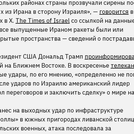
кольких районах страны прозвучали сирены по
х из Ирана в сторону Израиля», —
говорится
в
 в X.
The Times of Israel
со ссылкой на данны
 все выпущенные Ираном ракеты были или
крытые пространства — сведений о пострадав
резидент США Дональд Трамп
проинформиров
й на Ближнем Востоке. В воскресенье
телекан
ые удары, по его мнению, «определенно не по
осле ударов по Израилю американский лидер
ол переговоров и заключить сделку» о мире н
нанес на выходных удар по инфраструктуре
оллы» в южных пригородах ливанской столи
льских военных, атака последовала за