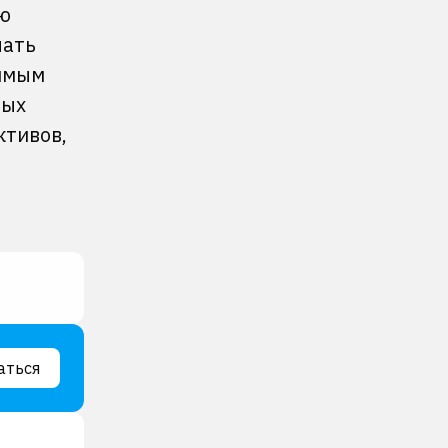
ю
чать
чимым
ных
ктивов,
аться