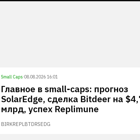
Small Caps
·
08.08.2026 16:01
Главное в small-caps: прогноз
SolarEdge, сделка Bitdeer на $4,
млрд, успех Replimune
BIRK
REPL
BTDR
SEDG