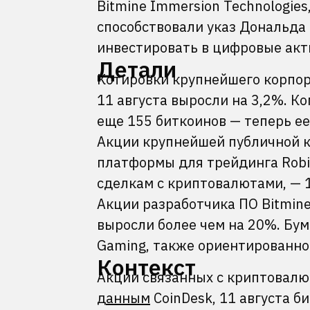
Bitmine Immersion Technologies
способствовали указ Дональд
инвестировать в цифровые акт
Детали
Котировки крупнейшего корпора
11 августа выросли на 3,2%. К
еще 155 биткоинов — теперь ее
Акции крупнейшей публичной к
платформы для трейдинга Robi
сделкам с криптовалютами, — 
Акции разработчика ПО Bitmine 
выросли более чем на 20%. Бу
Gaming, также ориентированно
Контекст
Акции связанных с криптовалю
данным
CoinDesk, 11 августа б