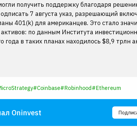
могли получить поддержку благодаря решени
одписать 7 августа указ, разрешающий вклю
аны 401(k) для американцев. Это стало зна
 активов: по данным Института инвестицион
о года в таких планах находилось $8,9 трлн а
icroStrategy
#
Coinbase
#
Robinhood
#
Ethereum
ал Oninvest
Подпис