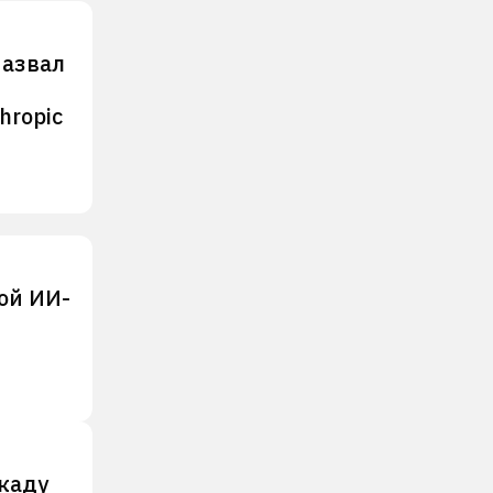
назвал
hropic
ой ИИ-
каду