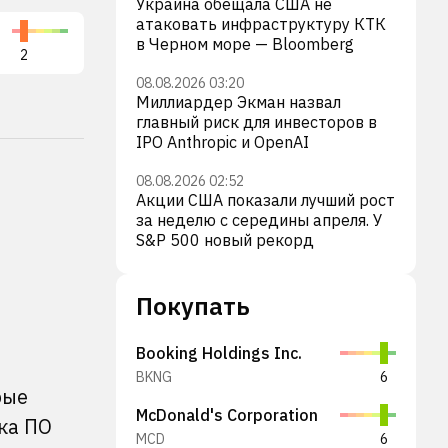
Украина обещала США не
атаковать инфраструктуру КТК
BitMine Immersion Technologies Inc
Sha
в Черном море — Bloomberg
2
BMNR
3
SBE
08.08.2026 03:20
Миллиардер Экман назвал
главный риск для инвесторов в
IPO Anthropic и OpenAI
08.08.2026 02:52
Акции США показали лучший рост
за неделю с середины апреля. У
S&P 500 новый рекорд
Покупать
Booking Holdings Inc.
BKNG
6
рые
McDonald's Corporation
ка ПО
MCD
6