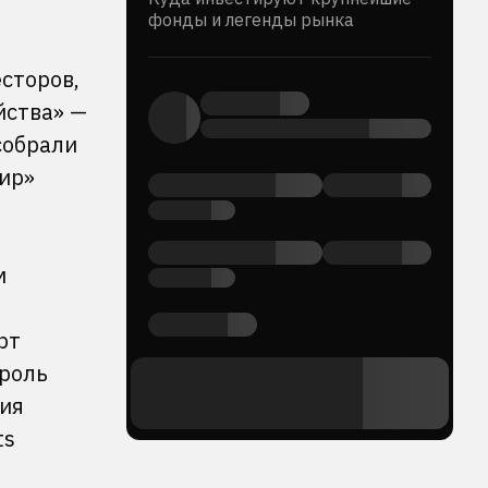
фонды и легенды рынка
сторов,
йства» —
собрали
ир»
м
е
рт
 роль
ния
ts