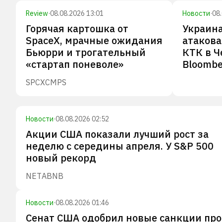
Review
·
08.08.2026 13:01
Новости
·
08
Горячая картошка от
Украин
SpaceX, мрачные ожидания
атакова
Бьюрри и трогательный
КТК в Ч
«стартап поневоле»
Bloombe
SPCX
CMPS
Новости
·
08.08.2026 02:52
Акции США показали лучший рост за
неделю с середины апреля. У S&P 500
новый рекорд
NET
ABNB
Новости
·
08.08.2026 01:46
Сенат США одобрил новые санкции пр