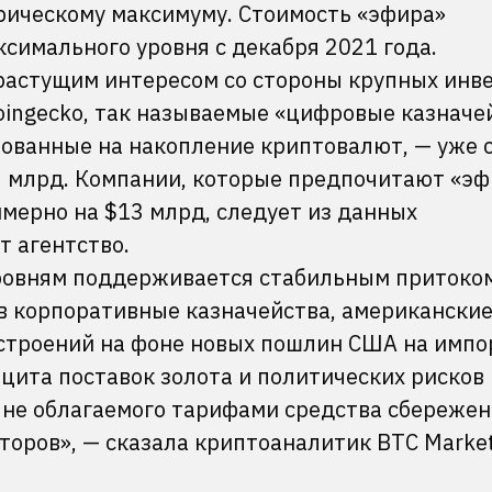
орическому максимуму. Стоимость «эфира»
симального уровня с декабря 2021 года.
растущим интересом со стороны крупных инве
oingecko, так называемые «цифровые казначе
ованные на накопление криптовалют, — уже 
3 млрд. Компании, которые предпочитают «эф
мерно на $13 млрд, следует из данных
ет агентство.
уровням поддерживается стабильным притоко
в корпоративные казначейства, американски
строений на фоне новых пошлин США на импо
цита поставок золота и политических рисков
, не облагаемого тарифами средства сбереже
торов», — сказала криптоаналитик BTC Marke