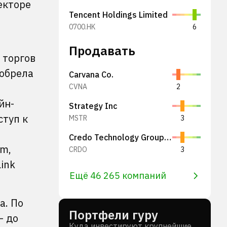
екторе
Tencent Holdings Limited
0700.HK
6
Продавать
 торгов
иобрела
Carvana Co.
CVNA
2
йн-
Strategy Inc
ступ к
MSTR
3
Credo Technology Group Holding Ltd
um,
CRDO
3
ink
Ещё 46 265 компаний
а. По
Портфели гуру
— до
Куда инвестируют крупнейшие