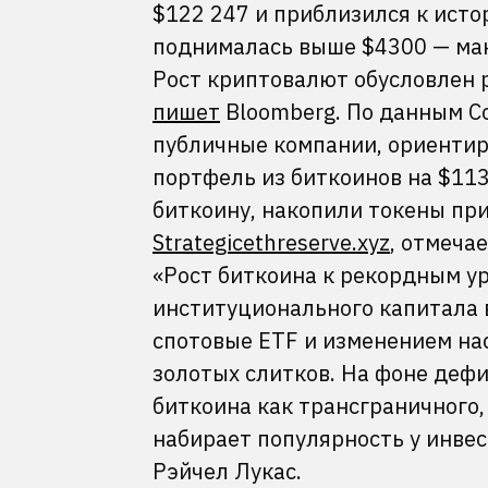
$122 247 и приблизился к ист
поднималась выше $4300 — мак
Рост криптовалют обусловлен 
пишет
Bloomberg. По данным C
публичные компании, ориентир
портфель из биткоинов на $11
биткоину, накопили токены при
Strategicethreserve.xyz
, отмеча
«Рост биткоина к рекордным 
институционального капитала 
спотовые ETF и изменением на
золотых слитков. На фоне дефи
биткоина как трансграничного
набирает популярность у инвес
Рэйчел Лукас.