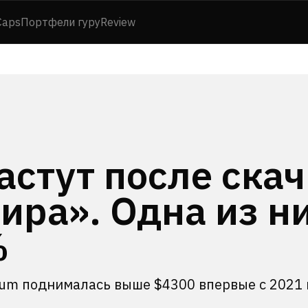
Caps
Портфели гуру
Review
астут после скач
ира». Одна из н
%
reum поднималась выше $4300 впервые с 2021 