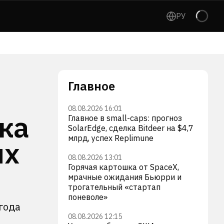
РУ
Главное
08.08.2026 16:01
ка
Главное в small-caps: прогноз
SolarEdge, сделка Bitdeer на $4,7
млрд, успех Replimune
их
08.08.2026 13:01
Горячая картошка от SpaceX,
мрачные ожидания Бьюрри и
трогательный «стартап
поневоле»
года
08.08.2026 12:15