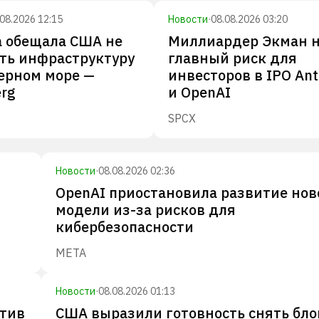
.08.2026 12:15
Новости
·
08.08.2026 03:20
а обещала США не
Миллиардер Экман 
ть инфраструктуру
главный риск для
ерном море —
инвесторов в IPO Ant
rg
и OpenAI
SPCX
Новости
·
08.08.2026 02:36
OpenAI приостановила развитие нов
модели из-за рисков для
кибербезопасности
META
Новости
·
08.08.2026 01:13
отив
США выразили готовность снять бло