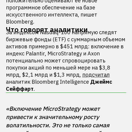
положительно оценивают ее новое
программное обеспечение на базе
искусственного интеллекта, пишет
Bloomberg.
Что говорят аналитики
За индексом Nasdaq-100 напрямую следят
биржевые фонды (ETF) с суммарным объемом
активов примерно в $451 млрд: включение в
индекс Palantir, MicroStrategy и Axon
потенциально может спровоцировать
покупки акций по меньшей мере на $3,8
млрд, $2,1 млрд и $1,3 млрд,
подсчитал
аналитик Bloomberg Intelligence
Джеймс
Сейффарт
.
«Включение MicroStrategy может 
привести к значительному росту 
волатильности. Это не только самая 