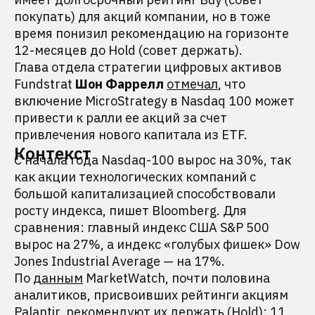
покупать) для акций компании, но в тоже
время понизил рекомендацию на горизонте
12-месяцев до Hold (совет держать).
Глава отдела стратегии цифровых активов
Fundstrat
Шон Фаррелл
отмечал
, что
включение MicroStrategy в Nasdaq 100 может
привести к ралли ее акций за счет
привлечения нового капитала из ETF.
Контекст
С начала года Nasdaq-100 вырос на 30%, так
как акции технологических компаний с
большой капитализацией способствовали
росту индекса, пишет Bloomberg. Для
сравнения: главный индекс США S&P 500
вырос на 27%, а индекс «голубых фишек» Dow
Jones Industrial Average — на 17%.
По
данным
MarketWatch, почти половина
аналитиков, присвоивших рейтинги акциям
Palantir, рекомендуют их держать (Hold): 11