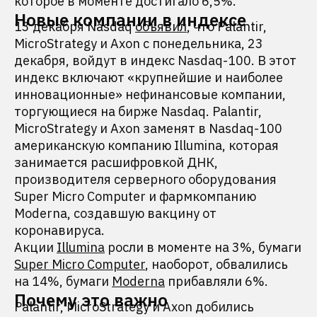
которое в моменте достигало 6,5%.
Новые компании в индексе
13 декабря Nasdaq
объявил
, что Palantir,
MicroStrategy и Axon с понедельника, 23
декабря, войдут в индекс Nasdaq-100. В этот
индекс включают «крупнейшие и наиболее
инновационные» нефинансовые компании,
торгующиеся на бирже Nasdaq. Palantir,
MicroStrategy и Axon заменят в Nasdaq-100
американскую компанию Illumina, которая
занимается расшифровкой ДНК,
производителя серверного оборудования
Super Micro Computer и фармкомпанию
Moderna, создавшую вакцину от
коронавируса.
Акции
Illumina
росли в моменте на 3%, бумаги
Super Micro Computer
, наоборот, обвалились
на 14%, бумаги
Moderna
прибавляли 6%.
Почему это важно
Palantir, MicroStrategy и Axon добились