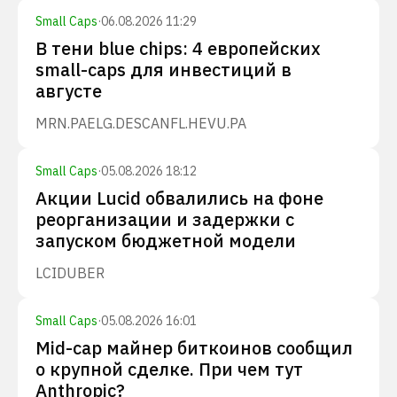
Small Caps
·
06.08.2026 11:29
В тени blue chips: 4 европейских
small-caps для инвестиций в
августе
MRN.PA
ELG.DE
SCANFL.HE
VU.PA
Small Caps
·
05.08.2026 18:12
Акции Lucid обвалились на фоне
реорганизации и задержки с
запуском бюджетной модели
LCID
UBER
Small Caps
·
05.08.2026 16:01
Mid-cap майнер биткоинов сообщил
о крупной сделке. При чем тут
Anthropic?