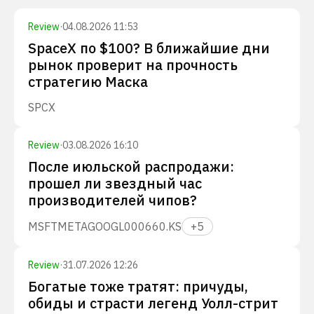
Review
·
04.08.2026 11:53
SpaceX по $100? В ближайшие дни
рынок проверит на прочность
стратегию Маска
SPCX
Review
·
03.08.2026 16:10
После июльской распродажи:
прошел ли звездный час
производителей чипов?
MSFT
META
GOOGL
000660.KS
+
5
Review
·
31.07.2026 12:26
Богатые тоже тратят: причуды,
обиды и страсти легенд Уолл-стрит