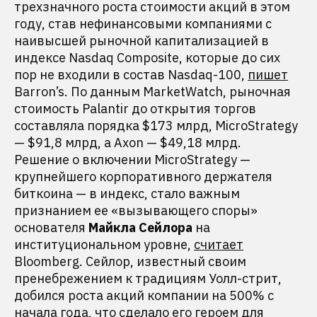
трехзначного роста стоимости акций в этом
году, став нефинансовыми компаниями с
наивысшей рыночной капитализацией в
индексе Nasdaq Composite, которые до сих
пор не входили в состав Nasdaq-100,
пишет
Barron’s. По данным MarketWatch, рыночная
стоимость Palantir до открытия торгов
составляла порядка $173 млрд, MicroStrategy
— $91,8 млрд, а Axon — $49,18 млрд.
Решение о включении MicroStrategy —
крупнейшего корпоративного держателя
биткоина — в индекс, стало важным
признанием ее «вызывающего споры»
основателя
Майкла Сейлора
на
институциональном уровне,
считает
Bloomberg. Сейлор, известный своим
пренебрежением к традициям Уолл-стрит,
добился роста акций компании на 500% с
начала года, что сделало его героем для