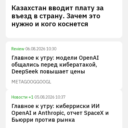
Казахстан вводит плату за
въезд в страну. Зачем это
нужно и кого коснется
Review
·
06.08.2026 10:30
Главное к утру: модели OpenAI
общались перед кибератакой,
DeepSeek повышает цены
META
GOOG
GOOGL
Новости
·
+
1
·
05.08.2026 10:37
Главное к утру: киберриски ИИ
OpenAI и Anthropic, отчет SpaceX и
Бьюрри против рынка