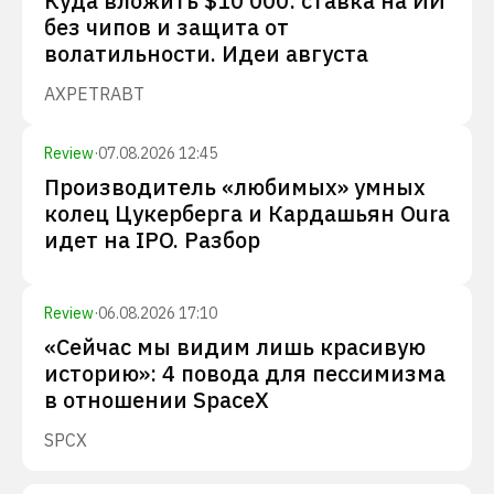
Куда вложить $10 000: ставка на ИИ
без чипов и защита от
волатильности. Идеи августа
AXP
ETR
ABT
Review
·
07.08.2026 12:45
Производитель «любимых» умных
колец Цукерберга и Кардашьян Oura
идет на IPO. Разбор
Review
·
06.08.2026 17:10
«Сейчас мы видим лишь красивую
историю»: 4 повода для пессимизма
в отношении SpaceX
SPCX