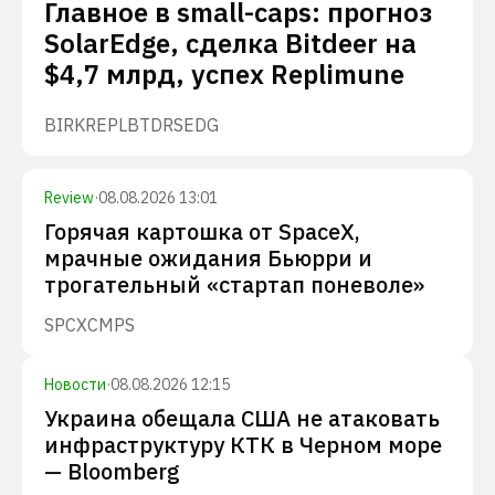
Главное в small-caps: прогноз
SolarEdge, сделка Bitdeer на
$4,7 млрд, успех Replimune
BIRK
REPL
BTDR
SEDG
Review
·
08.08.2026 13:01
Горячая картошка от SpaceX,
мрачные ожидания Бьюрри и
трогательный «стартап поневоле»
SPCX
CMPS
Новости
·
08.08.2026 12:15
Украина обещала США не атаковать
инфраструктуру КТК в Черном море
— Bloomberg