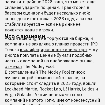
запуски в районе 2028 года, что может еще
сильнее ударить по ценам. Траектория в
базовом сценарии
будет несколько иной:
спрос достигнет пика к 2028 году, а затем
стабилизируется — если на рынке не
появятся новые игроки.
Что с акциями
Акции Blue Origin не торгуются на бирже, и
компания не заявляла о планах провести IPO.
Только
квалифицированные инвесторы
могут
иногда покупать ценные бумаги подобных
частных компаний на внебиржевом рынке,
отмечал
The Motley Fool.
В составленный The Motley Fool список
лучших акций космической отрасли, за
которыми стоит следить в 2025 году,
вошли
Lockheed Martin, Rocket Lab, L3Harris, Leidos и
Virgin Galactic. Акции первых четырех
компаний из этого Топ-5 имеют консенсусный