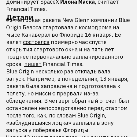
доминирует SpaceX
Илона Маска
, считает
Financial Times.
Детали
98-метровая ракета New Glenn компании Blue
Origin Безоса стартовала с космодрома на
мысе Канаверал во Флориде 16 января. Ее
взлет
состоялся
примерно час спустя
открытия стартового окна и на пять лет
позднее первоначально запланированного
срока,
пишет
Financial Times.
Blue Origin несколько раз откладывала
запуск. Например, в понедельник, 13 января,
ракета была заправлена и подготовлена к
полету, но миссию прервали из-за
обледенения. В четверг обратный отсчет был
остановлен непосредственно перед стартом
после того, как, по словам Blue Origin,
«заблудившаяся лодка» заплыла в зону
запуска у побережья Флориды.