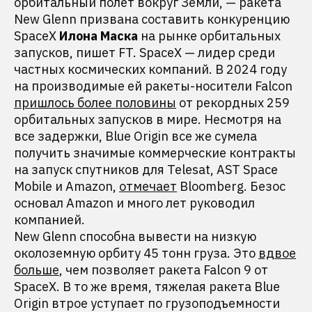
орбитальный полет вокруг Земли, — ракета
New Glenn призвана составить конкуренцию
SpaceX
Илона Маска
на рынке орбитальных
запусков, пишет FT. SpaceX — лидер среди
частных космических компаний. В 2024 году
на производимые ей ракеты-носители Falcon
пришлось более половины
от рекордных 259
орбитальных запусков в мире. Несмотря на
все задержки, Blue Origin все же сумела
получить значимые коммерческие контракты
на запуск спутников для Telesat, AST Space
Mobile и Amazon,
отмечает
Bloomberg. Безос
основал Amazon и много лет руководил
компанией.
New Glenn способна вывести на низкую
околоземную орбиту 45 тонн груза. Это
вдвое
больше
, чем позволяет ракета Falcon 9 от
SpaceX. В то же время, тяжелая ракета Blue
Origin втрое уступает по грузоподъемности