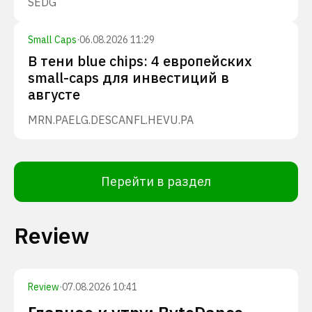
SEDG
Small Caps
·
06.08.2026 11:29
В тени blue chips: 4 европейских
small-caps для инвестиций в
августе
MRN.PA
ELG.DE
SCANFL.HE
VU.PA
Перейти в раздел
Review
Review
·
07.08.2026 10:41