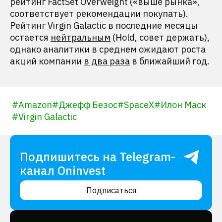
рейтинг FactSet Overweight («выше рынка»,
соответствует рекомендации покупать).
Рейтинг Virgin Galactic в последние месяцы
остается
нейтральным
(Hold, совет держать),
однако аналитики в среднем ожидают роста
акций компании
в два раза
в ближайший год.
#
Amazon
#
Джефф Безос
#
SpaceX
#
Илон Маск
#
Virgin Galactic
Подпишитесь на Telegram-
канал Oninvest
Подписаться