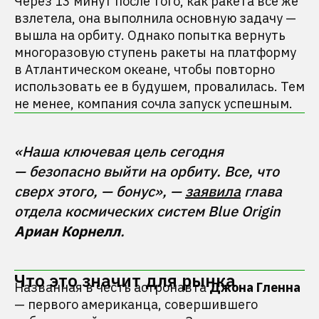
Через 13 минут после того, как ракета все же
взлетела, она выполнила основную задачу —
вышла на орбиту. Однако попытка вернуть
многоразовую ступень ракеты на платформу
в Атлантическом океане, чтобы повторно
использовать ее в будушем, провалилась. Тем
не менее, компания сочла запуск успешным.
«Наша ключевая цель сегодня 
— безопасно выйти на орбиту. Все, что 
сверх этого, — бонус», — 
заявила
 глава 
отдела космических систем Blue Origin 
Ариан Корнелл
Что это значит для рынка
Названная в честь астронавта
Джона Гленна
— первого американца, совершившего