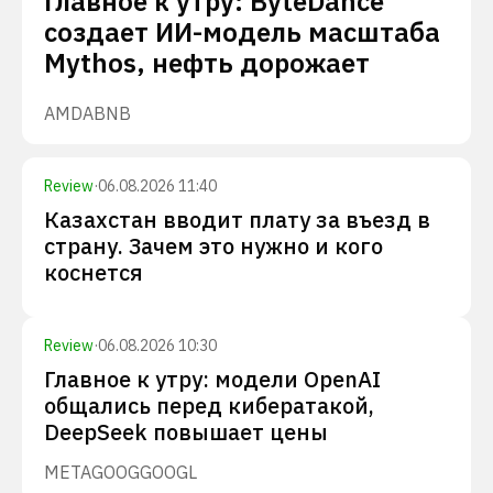
Главное к утру: ByteDance
создает ИИ-модель масштаба
Mythos, нефть дорожает
AMD
ABNB
Review
·
06.08.2026 11:40
Казахстан вводит плату за въезд в
страну. Зачем это нужно и кого
коснется
Review
·
06.08.2026 10:30
Главное к утру: модели OpenAI
общались перед кибератакой,
DeepSeek повышает цены
META
GOOG
GOOGL