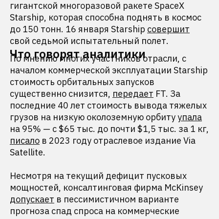
гигантской многоразовой ракете SpaceX
Starship, которая способна поднять в космос
до 150 тонн. 16 января Starship
совершит
свой седьмой испытательный полет.
Что говорят аналитики
По мнению многих участников отрасли, с
началом коммерческой эксплуатации Starship
стоимость орбитальных запусков
существенно снизится,
передает
FT. За
последние 40 лет стоимость вывода тяжелых
грузов на низкую околоземную орбиту
упала
на 95% — с $65 тыс. до почти $1,5 тыс. за 1 кг,
писало
в 2023 году отраслевое издание Via
Satellite.
Несмотря на текущий дефицит пусковых
мощностей, консалтинговая фирма McKinsey
допускает
в пессимистичном варианте
прогноза спад спроса на коммерческие