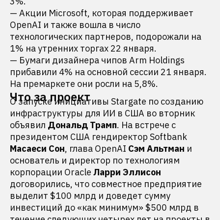
3%.
— Акции Microsoft, которая поддерживает
OpenAI и также вошла в число
технологических партнеров, подорожали на
1% на утренних торгах 22 января.
— Бумаги дизайнера чипов Arm Holdings
прибавили 4% на основной сессии 21 января.
На премаркете они росли на 5,8%.
Что за проект
О запуске инициативы Stargate по созданию
инфраструктуры для ИИ в США во вторник
объявил
Дональд Трамп
. На встрече с
президентом США гендиректор Softbank
Масаеси Сон
, глава OpenAI
Сэм Альтман
и
основатель и директор по технологиям
корпорации Oracle
Ларри Эллисон
договорились, что совместное предприятие
выделит $100 млрд и доведет сумму
инвестиций до «как минимум» $500 млрд в
течение следующих четырех лет на проекты в