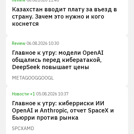
Review
·
06.08.2026 11:40
Казахстан вводит плату за въезд в
страну. Зачем это нужно и кого
коснется
Review
·
06.08.2026 10:30
Главное к утру: модели OpenAI
общались перед кибератакой,
DeepSeek повышает цены
META
GOOG
GOOGL
Новости
·
+
1
·
05.08.2026 10:37
Главное к утру: киберриски ИИ
OpenAI и Anthropic, отчет SpaceX и
Бьюрри против рынка
SPCX
AMD