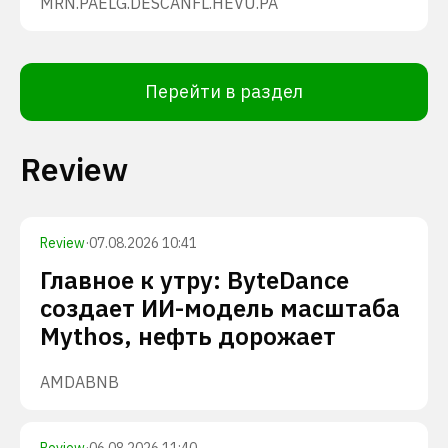
MRN.PA
ELG.DE
SCANFL.HE
VU.PA
Перейти в раздел
Review
Review
·
07.08.2026 10:41
Главное к утру: ByteDance
создает ИИ-модель масштаба
Mythos, нефть дорожает
AMD
ABNB