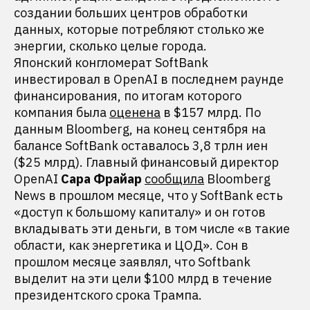
создании больших центров обработки
данных, которые потребляют столько же
энергии, сколько целые города.
Японский конгломерат SoftBank
инвестировал в OpenAI в последнем раунде
финансирования, по итогам которого
компания была
оценена
в $157 млрд. По
данным Bloomberg, на конец сентября на
балансе SoftBank оставалось 3,8 трлн иен
($25 млрд). Главный финансовый директор
OpenAI
Сара Фрайар
сообщила
Bloomberg
News в прошлом месяце, что у SoftBank есть
«доступ к большому капиталу» и он готов
вкладывать эти деньги, в том числе «в такие
области, как энергетика и ЦОД». Сон в
прошлом месяце заявлял, что Softbank
выделит на эти цели $100 млрд в течение
президентского срока Трампа.