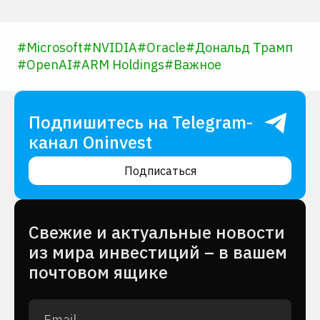
#
Microsoft
#
NVIDIA
#
Oracle
#
Дональд Трамп
#
OpenAI
#
ARM Holdings
#
Важное
Подпишитесь на Telegram-
канал Oninvest
Подписаться
Cвежие и актуальные новости
из мира инвестиций – в вашем
почтовом ящике