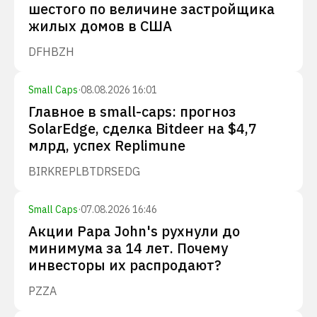
шестого по величине застройщика
жилых домов в США
DFH
BZH
Small Caps
·
08.08.2026 16:01
Главное в small-caps: прогноз
SolarEdge, сделка Bitdeer на $4,7
млрд, успех Replimune
BIRK
REPL
BTDR
SEDG
Small Caps
·
07.08.2026 16:46
Акции Papa John's рухнули до
минимума за 14 лет. Почему
инвесторы их распродают?
PZZA