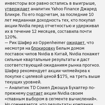
инвесторы все равно остались в выигрыше,
утверждает
аналитик Yahoo Finance Джаред
Бликре. По его подсчетам, за последние 10
лет медианная доходность тех, кто покупал
акции Nvidia перед отчетностью и удерживал
их в течение 12 месяцев, составила почти
120%.
— Рик Шафер из Oppenheimer
ожидает
, что
несмотря на
блокировку
Белым домом
поставок чипов Nvidia в Китай, Nvidia покажет
сильные квартальные результаты и даст
соответствующий ожиданиям рынка прогноз.
Шафер рекомендует акции чипмейкреа к
покупке с целевой ценой $175, на треть выше
текущих уровней.
— Аналитик TD Cowen Джошуа Бухалтер по-
прежнему
считает
акции Nvidia своим
«главным выбором в сегменте вычислений».
Но сомневается, что результаты компании