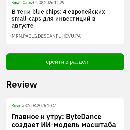
Small Caps
·
06.08.2026 11:29
В тени blue chips: 4 европейских
small-caps для инвестиций в
августе
MRN.PA
ELG.DE
SCANFL.HE
VU.PA
Перейти в раздел
Review
Review
·
07.08.2026 10:41
Главное к утру: ByteDance
создает ИИ-модель масштаба