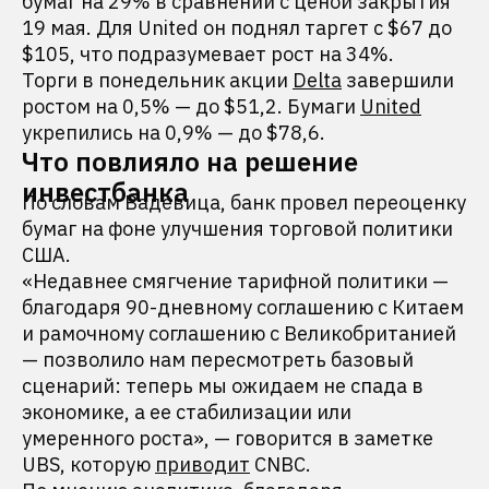
бумаг на 29% в сравнении с ценой закрытия
19 мая. Для United он поднял таргет с $67 до
$105, что подразумевает рост на 34%.
Торги в понедельник акции
Delta
завершили
ростом на 0,5% — до $51,2. Бумаги
United
укрепились на 0,9% — до $78,6.
Что повлияло на решение
инвестбанка
По словам Вадевица, банк провел переоценку
бумаг на фоне улучшения торговой политики
США.
«Недавнее смягчение тарифной политики —
благодаря 90-дневному соглашению с Китаем
и рамочному соглашению с Великобританией
— позволило нам пересмотреть базовый
сценарий: теперь мы ожидаем не спада в
экономике, а ее стабилизации или
умеренного роста», — говорится в заметке
UBS, которую
приводит
CNBC.