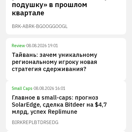
подушку» в прошлом
квартале
BRK-A
BRK-B
GOOG
GOOGL
Review
·
08.08.2026 19:01
Тайвань: зачем уникальному
региональному игроку новая
стратегия сдерживания?
Small Caps
·
08.08.2026 16:01
Главное в small-caps: прогноз
SolarEdge, сделка Bitdeer на $4,7
млрд, успех Replimune
BIRK
REPL
BTDR
SEDG