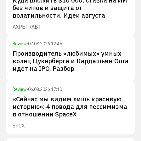
Куда вложить $10 000: ставка на ИИ
без чипов и защита от
волатильности. Идеи августа
AXP
ETR
ABT
Review
·
07.08.2026 12:45
Производитель «любимых» умных
колец Цукерберга и Кардашьян Oura
идет на IPO. Разбор
Review
·
06.08.2026 17:10
«Сейчас мы видим лишь красивую
историю»: 4 повода для пессимизма
в отношении SpaceX
SPCX