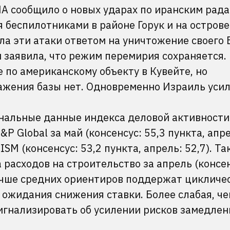
А сообщило о новых ударах по иранским рад
 беспилотниками в районе Горук и на острове
ла эти атаки ответом на уничтожение своего
заявила, что режим перемирия сохраняется. 
е по американскому объекту в Кувейте, но
жения базы нет. Одновременно Израиль уси
нальные данные индекса деловой активности 
P Global за май (консенсус: 55,3 пункта, апр
ISM (консенсус: 53,2 пункта, апрель: 52,7). Т
 расходов на строительство за апрель (консен
лучше средних ориентиров поддержат цикличе
ь ожидания снижения ставки. Более слабая, ч
сигнализировать об усилении рисков замедлен