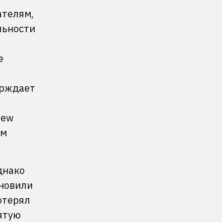
ателям,
льности
е
ерждает
New
ум
днако
ановили
отерял
ятую