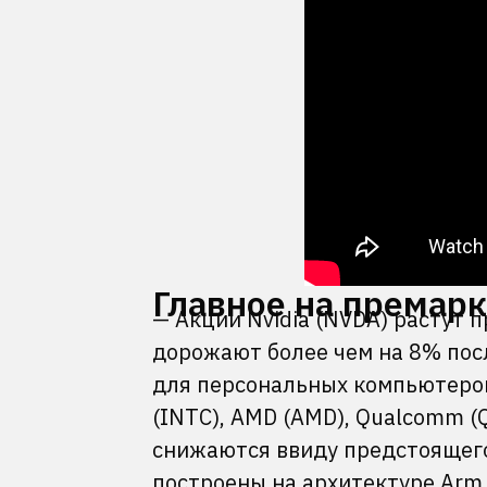
Главное на премар
— Акции Nvidia (NVDA) растут п
дорожают более чем на 8% пос
для персональных компьютеров
(INTC), AMD (AMD), Qualcomm (
снижаются ввиду предстоящего
построены на архитектуре Arm