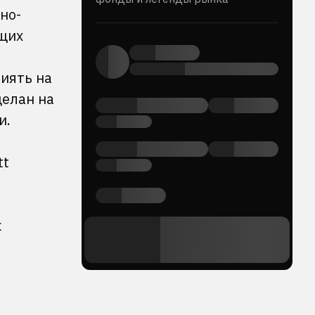
но-
ющих
иять на
делан на
и.
tt
к