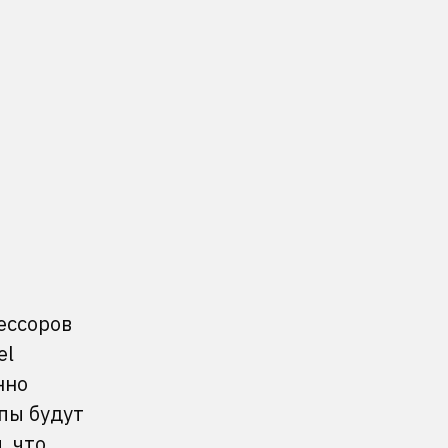
ессоров
el
нно
пы будут
, что