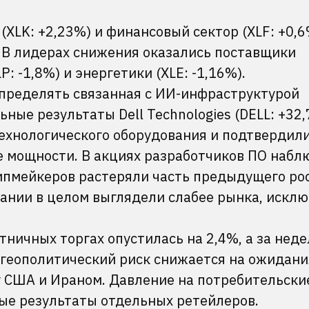
(XLK: +2,23%) и финансовый сектор (XLF: +0,6
 В лидерах снижения оказались поставщики
: -1,8%) и энергетики (XLE: -1,16%).
пределять связанная с ИИ-инфраструктурой
ные результаты Dell Technologies (DELL: +32
хнологического оборудования и подтвердил
е мощности. В акциях разработчиков ПО набл
чипмейкеров растеряли часть предыдущего рос
ании в целом выглядели слабее рынка, искл
тничных торгах опустилась на 2,4%, а за нед
а геополитический риск снижается на ожидани
у США и Ираном. Давление на потребительски
ые результаты отдельных ретейлеров.