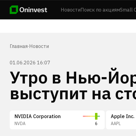
Новости
Поиск по акциям
Small 
Главная
·
Новости
01.06.2026 16:07
Утро в Нью-Йор
выступит на с
NVIDIA Corporation
Apple Inc.
NVDA
6
AAPL