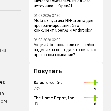
Microsoft оказалась из одного
источника — OpenAI
06.08.2026 07:30
Meta выпустила ИИ-агента для
программирования. Это
конкурент OpenAI и Anthropic?
06.08.2026 02:02
Акции Uber показали сильнейшее
падение за полгода: что не так с
ции
прогнозом компании?
Покупать
er.
Salesforce, Inc.
CRM
6
ые
The Home Depot, Inc.
том
HD
6