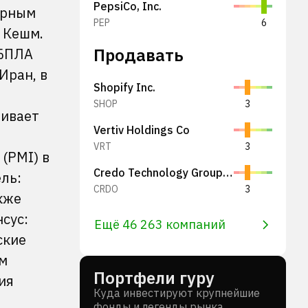
PepsiCo, Inc.
арным
PEP
6
 Кешм.
Продавать
 БПЛА
Иран, в
Shopify Inc.
SHOP
3
ливает
Vertiv Holdings Co
VRT
3
(PMI) в
Credo Technology Group Holding Ltd
ель:
CRDO
3
акже
сус:
Ещё 46 263 компаний
ские
ем
Портфели гуру
ия
Куда инвестируют крупнейшие
фонды и легенды рынка