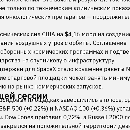
не только по техническим клиническим показ
ля онкологических препаратов — продолжите
смических сил США на $4,16 млрд на создани
ания воздушных угроз с орбиты. Соглашение
 оборонных космических программах и подтв
дарства на спутниковую инфраструктуру.
держки для SpaceX стало крушение ракеты 
ение стартовой площадки может занять миним
ию на рынке коммерческих запусков.
щей сессии
 фондовых площадках завершились в плюсе, о
S&P 500 (+0,22%) и NASDAQ 100 (+0,36%) уст
 Dow Jones прибавил 0,72%, а Russell 2000 п
 закрылся на положительной территории дев