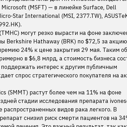
Microsoft (MSFT) — в линейке Surface, Dell
Micro-Star International (MSI, 2377.TW), ASUSTe
992.HK).
 (TMHC) могут резко вырасти на фоне заключе
ы Berkshire Hathaway (BRK) по $72,5 за акцию
премию 24% к цене закрытия 29 мая. Таким о
имерно в $6,8 млрд, а стоимость бизнеса со
т поддержать интерес к другим публичным
дает спрос стратегического покупателя на а
cs (SMMT) растут более чем на 11% на фоне
здней стадии исследования препарата ivones
е распространенных видов рака легкого. В
репарат снизил риск смерти пациентов на 34
емой лечения. Это важный результат, так как