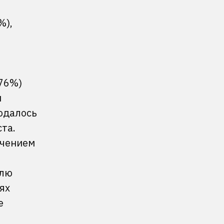
%),
,76%)
и
юдалось
та.
ючением
елю
ях
е