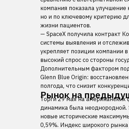
компания показала улучшение 
но и по ключевому критерию д
жизни пациентов.
— SpaceX получила контракт Ко
системы выявления и отслежив
укрепляет позиции компании в
высокий спрос со стороны госу
Дополнительным фактором под
Glenn Blue Origin: восстановл
полгода, что снизит конкуренц
Рынок на предыду
Торги 29 мая на американских
динамика была неоднородной. 
новые исторические максимумы.
0,59%. Индекс широкого рынка