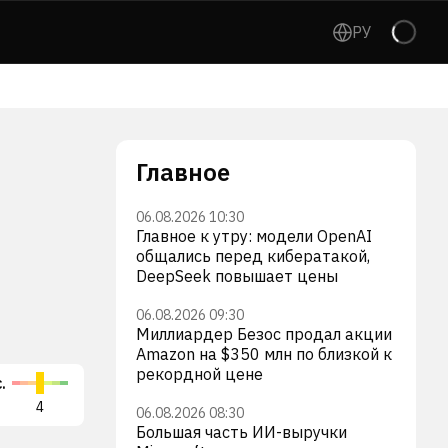
РУ
Главное
06.08.2026 10:30
Главное к утру: модели OpenAI
общались перед кибератакой,
DeepSeek повышает цены
06.08.2026 09:30
Миллиардер Безос продал акции
Amazon на $350 млн по близкой к
рекордной цене
.
Intel Corporation
QU
4
INTC
3
QC
06.08.2026 08:30
Большая часть ИИ-выручки