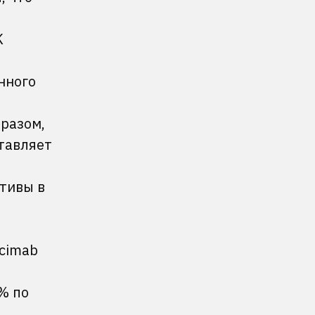
K
нного
бразом,
ставляет
ктивы в
cimab
% по