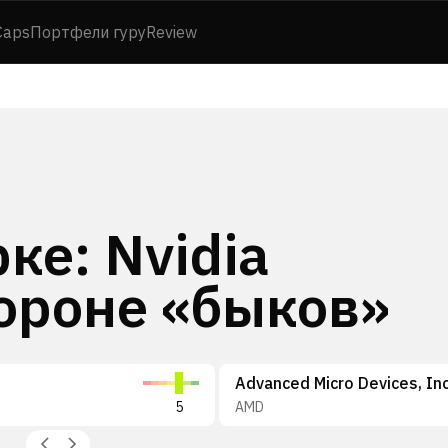
Caps
Портфели гуру
Review
ке: Nvidia
тороне «быков»
Advanced Micro Devices, Inc
5
AMD