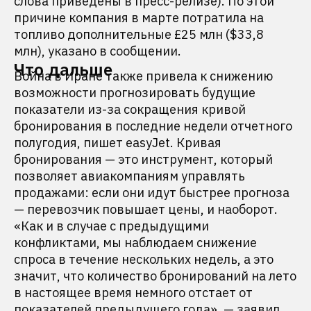
слова приведены в пресс-релизе). По этой
причине компания в марте потратила на
топливо дополнительные £25 млн ($33,8
млн), указано в сообщении.
Что дальше
Война в Иране также привела к снижению
возможности прогнозировать будущие
показатели из-за сокращения кривой
бронирования в последние недели отчетного
полугодия, пишет easyJet. Кривая
бронирования — это инструмент, который
позволяет авиакомпаниям управлять
продажами: если они идут быстрее прогноза
— перевозчик повышает цены, и наоборот.
«Как и в случае с предыдущими
конфликтами, мы наблюдаем снижение
спроса в течение нескольких недель, а это
значит, что количество бронирований на лето
в настоящее время немного отстает от
показателей предыдущего года», — заявил