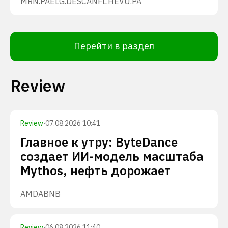
MRN.PA
ELG.DE
SCANFL.HE
VU.PA
Перейти в раздел
Review
Review
·
07.08.2026 10:41
Главное к утру: ByteDance
создает ИИ-модель масштаба
Mythos, нефть дорожает
AMD
ABNB
Review
·
06.08.2026 11:40