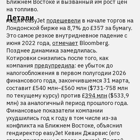
Ближнем Востоке и вызванный им рост цен
на топливо.
Детали
Акции easyJet
подешевели
в начале торгов на
Лондонской бирже на 8,7% до £357 за бумагу.
Это самое резкое внутридневное падение с
июня 2022 года,
отмечает
Bloomberg.
Позднее динамика замедлилась.
Котировки снизились после того, как
компания
предупредила
: ее убыток до
налогообложения в первом полугодии 2026
финансового года, закончившемся 31 марта,
составит £540 млн–£560 млн ($731-758 млн
по текущему курсу) против £
394 млн
($533,9
млн) за аналогичный период прошлого года.
Финансовые показатели компании
ухудшились год к году в том числе из-за
конфликта на Ближнем Востоке, объяснил
гендиректор easyJet Кевин Джарвис (его