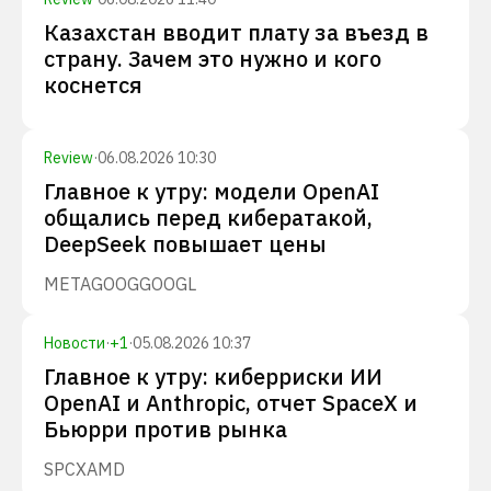
Казахстан вводит плату за въезд в
страну. Зачем это нужно и кого
коснется
Review
·
06.08.2026 10:30
Главное к утру: модели OpenAI
общались перед кибератакой,
DeepSeek повышает цены
META
GOOG
GOOGL
Новости
·
+
1
·
05.08.2026 10:37
Главное к утру: киберриски ИИ
OpenAI и Anthropic, отчет SpaceX и
Бьюрри против рынка
SPCX
AMD