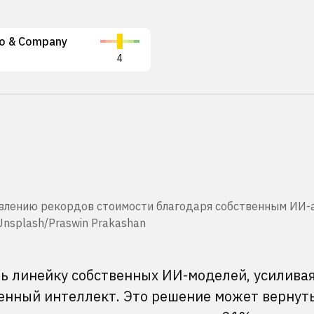
go & Company
4
новлению рекордов стоимости благодаря собственным ИИ-
Unsplash/Praswin Prakashan
ть линейку собственных ИИ-моделей, усилива
венный интеллект. Это решение может вернут