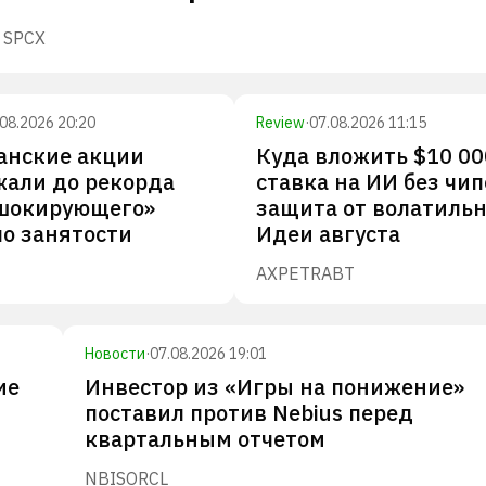
SPCX
.08.2026 20:20
Review
·
07.08.2026 11:15
анские акции
Куда вложить $10 00
жали до рекорда
ставка на ИИ без чип
«шокирующего»
защита от волатильн
по занятости
Идеи августа
AXP
ETR
ABT
Новости
·
07.08.2026 19:01
ие
Инвестор из «Игры на понижение»
поставил против Nebius перед
квартальным отчетом
NBIS
ORCL