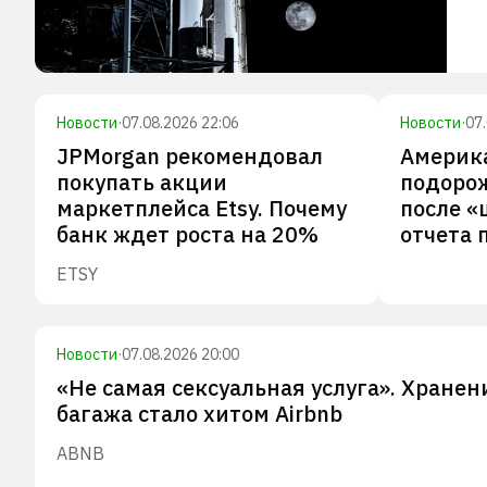
Новости
·
07.08.2026 22:06
Новости
·
07
JPMorgan рекомендовал
Америк
покупать акции
подоро
маркетплейса Etsy. Почему
после 
банк ждет роста на 20%
отчета 
ETSY
Новости
·
07.08.2026 20:00
«Не самая сексуальная услуга». Хранен
багажа стало хитом Airbnb
ABNB