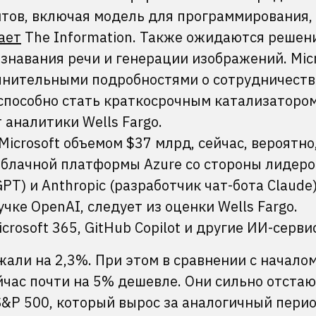
тов, включая модель для программирования,
ает
The Information. Также ожидаются решен
знавания речи и генерации изображений. Micr
лнительными подробностями о сотрудничеств
способно стать краткосрочным катализаторо
 аналитики Wells Fargo.
icrosoft объемом $37 млрд, сейчас, вероятно
облачной платформы Azure со стороны лидеро
T) и Anthropic (разработчик чат-бота Claude)
чке OpenAI, следует из оценки Wells Fargo.
rosoft 365, GitHub Copilot и другие ИИ-серви
жали на 2,3%. При этом в сравнении с начало
йчас почти на 5% дешевле. Они сильно отстаю
&P 500, который вырос за аналогичный перио