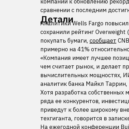
компании к обновлению рекордо
сравнении с последним достигн
Детали
Аналитики Wells Fargo повысил
сохранили рейтинг Overweight 
покупать бумаги,
сообщает
CNB
примерно на 41% относительно
«Компания имеет лучшее позиц
чем считает рынок, и делает п
вычислительных мощностях, ИИ-
аналитик банка Майкл Таррин,
Хотя разработка собственных м
ряда ее конкурентов, инвести
приведут к более широкому вне
техгиганта, говорится в записке
На ежегодной конференции Buil