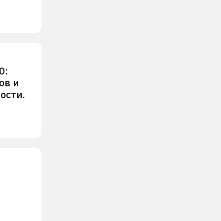
0:
ов и
ости.