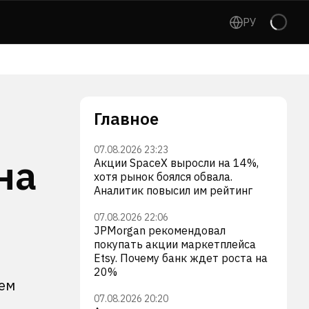
РУ
Главное
07.08.2026 23:23
на
Акции SpaceX выросли на 14%,
хотя рынок боялся обвала.
Аналитик повысил им рейтинг
07.08.2026 22:06
JPMorgan рекомендовал
покупать акции маркетплейса
Etsy. Почему банк ждет роста на
20%
лем
07.08.2026 20:20