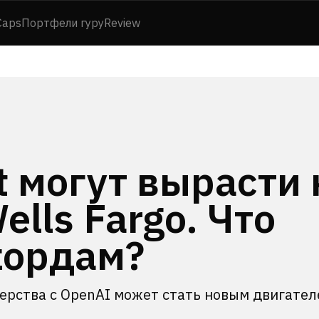
Caps
Портфели гуру
Review
t могут вырасти 
lls Fargo. Что
кордам?
нерства с OpenAI может стать новым двигате