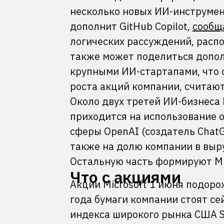
несколько новых ИИ-инструмен
дополнит GitHub Copilot,
сообщ
логических рассуждений, распо
также может поделиться допо
крупными ИИ-стартапами, что 
роста акций компании, считают
Около двух третей ИИ-бизнеса M
приходится на использование 
сферы OpenAI (создатель ChatGP
также на долю компании в выру
Остальную часть формируют Mic
Что с акциями
Акции Microsoft 1 июня подоро
года бумаги компании стоят се
индекса широкого рынка США S