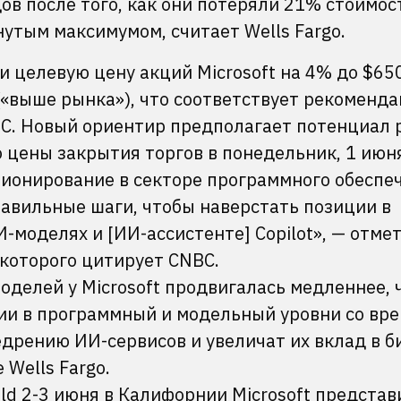
в после того, как они потеряли 21% стоимос
утым максимумом, считает Wells Fargo.
и целевую цену акций Microsoft на 4% до $65
(«выше рынка»), что соответствует рекоменд
C. Новый ориентир предполагает потенциал 
 цены закрытия торгов в понедельник, 1 июн
ионирование в секторе программного обеспеч
равильные шаги, чтобы наверстать позиции в
моделях и [ИИ-ассистенте] Copilot», — отме
 которого цитирует CNBC.
оделей у Microsoft продвигалась медленнее, 
ции в программный и модельный уровни со вр
дрению ИИ-сервисов и увеличат их вклад в б
 Wells Fargo.
d 2-3 июня в Калифорнии Microsoft представ