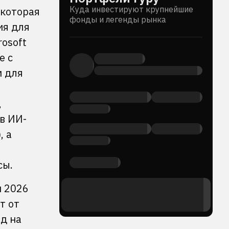
Куда инвестируют крупнейшие
 которая
фонды и легенды рынка
ия для
osoft
е с
м для
,
в ИИ-
, а
сы.
м 2026
т от
д на