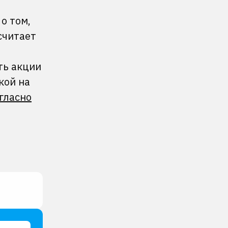
о том,
считает
ть акции
кой на
гласно