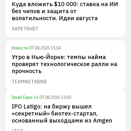
Куда вложить $10 000: ставка на ИИ
без чипов и защита от
волатильности. Идеи августа
AXP
ETR
ABT
Новости
·
07.08.2026 15:14
Утро в Нью-Йорке: темпы найма
проверят технологическое ралли на
прочность
TEAM
NET
ABNB
Small Caps
·
+
1
·
07.08.2026 15:00
IPO Latigo: на биржу вышел
«секретный» биотех-стартап,
основанный выходцами из Amgen