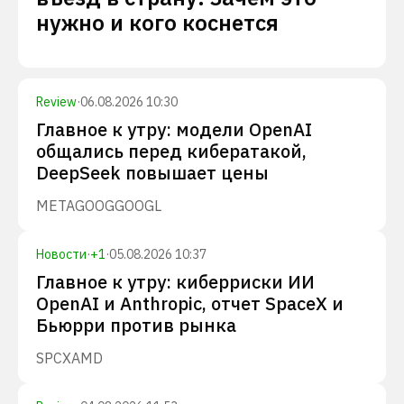
нужно и кого коснется
Review
·
06.08.2026 10:30
Главное к утру: модели OpenAI
общались перед кибератакой,
DeepSeek повышает цены
META
GOOG
GOOGL
Новости
·
+
1
·
05.08.2026 10:37
Главное к утру: киберриски ИИ
OpenAI и Anthropic, отчет SpaceX и
Бьюрри против рынка
SPCX
AMD