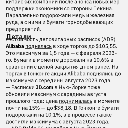
китайских компаний после анонса новых мер
поддержки экономики со стороны Пекина.
Параллельно подорожали медь и железная
руда, а с ними и бумаги горнодобывающих
предприятий.
Детали
— Стоимость депозитарных расписок (ADR)
Alibaba
поднялась
в ходе торгов до $105,55.
Это максимум за 1,5 года — с февраля 2023-
го. Бумаги в моменте дорожали на 10,6% в
сравнении с ценой закрытия днем ранее. На
торгах в Гонконге акции Alibaba
поднялись
до
максимума с середины августа 2023 года.
— Расписки
JD.com
в Нью-Йорке тоже
обновили максимум с середины августа
прошлого года: цена
поднималась
в моменте
почти на 15% — до $38,18. В Гонконге бумаги
подорожали
на 10,1%, а в процессе также
достигли максимума с августа 2023 года.