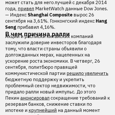
может стать для него лучшей с декабря 2014
года,
привел
MarketWatch данные Dow Jones.
— Индекс
Shanghai Composite
вырос 26
сентября на 3,61%. Гонконгский индекс
Hang
Seng
прибавил 4,16%.
В чем причина ралли
Акции и расписки китайских компаний
заслужили доверие инвесторов благодаря
тому, что власти страны объявили о
долгожданных мерах, нацеленных на
ускорение роста экономики. В четверг, 26
сентября, политбюро правящей
коммунистической партии
решило увеличить
бюджетную поддержку и укрепить
проблемный сектор недвижимости, что
придало ралли новый импульс. До этого
Пекин
анонсировал
сокращение требований к
резервам банков, снижение ставки по
ипотеке и
крупнейший
на данный момент