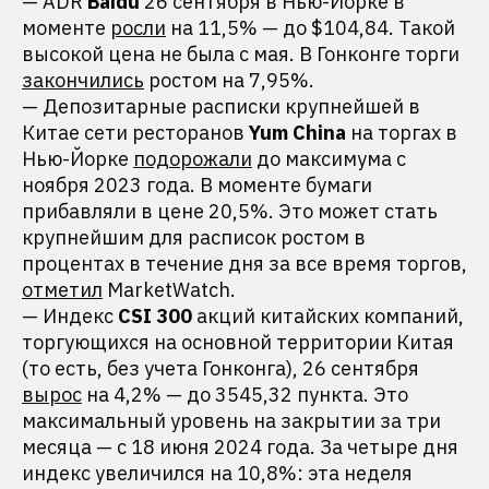
— ADR
Baidu
26 сентября в Нью-Йорке в
моменте
росли
на 11,5% — до $104,84. Такой
высокой цена не была с мая. В Гонконге торги
закончились
ростом на 7,95%.
— Депозитарные расписки крупнейшей в
Китае сети ресторанов
Yum China
на торгах в
Нью-Йорке
подорожали
до максимума с
ноября 2023 года. В моменте бумаги
прибавляли в цене 20,5%. Это может стать
крупнейшим для расписок ростом в
процентах в течение дня за все время торгов,
отметил
MarketWatch.
— Индекс
CSI 300
акций китайских компаний,
торгующихся на основной территории Китая
(то есть, без учета Гонконга), 26 сентября
вырос
на 4,2% — до 3545,32 пункта. Это
максимальный уровень на закрытии за три
месяца — с 18 июня 2024 года. За четыре дня
индекс увеличился на 10,8%: эта неделя