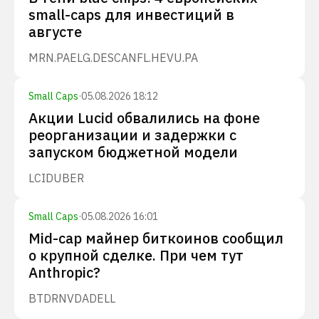
small-caps для инвестиций в
августе
MRN.PA
ELG.DE
SCANFL.HE
VU.PA
Small Caps
·
05.08.2026 18:12
Акции Lucid обвалились на фоне
реорганизации и задержки с
запуском бюджетной модели
LCID
UBER
Small Caps
·
05.08.2026 16:01
Mid-cap майнер биткоинов сообщил
о крупной сделке. При чем тут
Anthropic?
BTDR
NVDA
DELL