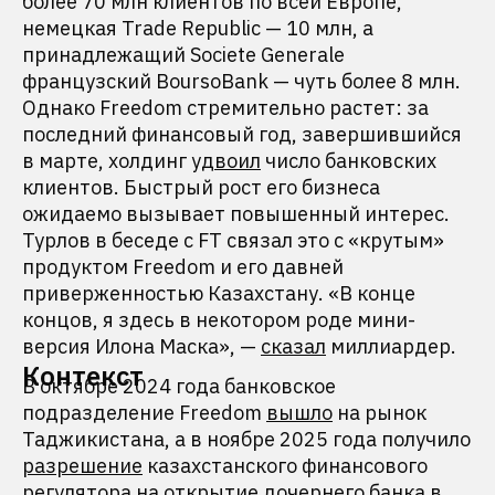
более 70 млн клиентов по всей Европе,
немецкая Trade Republic — 10 млн, а
принадлежащий Societe Generale
французский BoursoBank — чуть более 8 млн.
Однако Freedom стремительно растет: за
последний финансовый год, завершившийся
в марте, холдинг
удвоил
число банковских
клиентов. Быстрый рост его бизнеса
ожидаемо вызывает повышенный интерес.
Турлов в беседе с FT связал это с «крутым»
продуктом Freedom и его давней
приверженностью Казахстану. «В конце
концов, я здесь в некотором роде мини-
версия Илона Маска», —
сказал
миллиардер.
Контекст
В октябре 2024 года банковское
подразделение Freedom
вышло
на рынок
Таджикистана, а в ноябре 2025 года получило
разрешение
казахстанского финансового
регулятора на открытие дочернего банка в