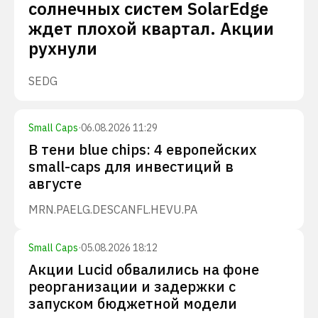
солнечных систем SolarEdge
ждет плохой квартал. Акции
рухнули
SEDG
Small Caps
·
06.08.2026 11:29
В тени blue chips: 4 европейских
small-caps для инвестиций в
августе
MRN.PA
ELG.DE
SCANFL.HE
VU.PA
Small Caps
·
05.08.2026 18:12
Акции Lucid обвалились на фоне
реорганизации и задержки с
запуском бюджетной модели