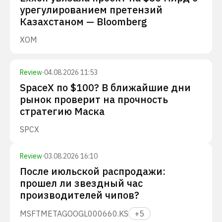
урегулированием претензий
Казахстаном — Bloomberg
XOM
Review
·
04.08.2026 11:53
SpaceX по $100? В ближайшие дни
рынок проверит на прочность
стратегию Маска
SPCX
Review
·
03.08.2026 16:10
После июльской распродажи:
прошел ли звездный час
производителей чипов?
MSFT
META
GOOGL
000660.KS
+
5