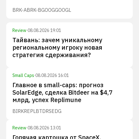
BRK-A
BRK-B
GOOG
GOOGL
Review
·
08.08.2026 19:01
Тайвань: зачем уникальному
региональному игроку новая
стратегия сдерживания?
Small Caps
·
08.08.2026 16:01
Главное в small-caps: прогноз
SolarEdge, сделка Bitdeer на $4,7
млрд, успех Replimune
BIRK
REPL
BTDR
SEDG
Review
·
08.08.2026 13:01
Горячая картошка от SpaceX,