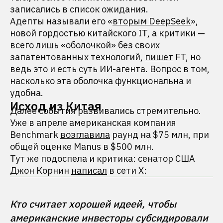
записались в список ожидания.
Адепты называли его «
вторым DeepSeek
»,
новой гордостью китайского IT, а критики —
всего лишь «оболочкой» без своих
запатентованных технологий,
пишет
FT, но
ведь это и есть суть ИИ-агента. Вопрос в том,
насколько эта оболочка функциональна и
удобна.
Исход из Китая
Далее события развивались стремительно.
Уже в апреле американская компания
Benchmark
возглавила
раунд на $75 млн, при
общей оценке Manus в $500 млн.
Тут же подоспела и критика: сенатор США
Джон Корнин
написал
в сети Х:
Кто считает хорошей идеей, чтобы 
американские инвесторы субсидировали 