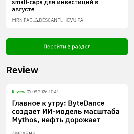
small-caps для инвестиций в
августе
MRN.PA
ELG.DE
SCANFL.HE
VU.PA
Перейти в раздел
Review
Review
·
07.08.2026 10:41
Главное к утру: ByteDance
создает ИИ-модель масштаба
Mythos, нефть дорожает
AMD
ABNB