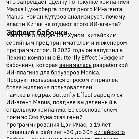
что
запрещает
сделку по покупке компанией
Марка Цукерберга популярного ИИ-агента
Manus. Роман Кутузов анализирует, почему
власти Китая не отдают этого ИИ-агента?
Эффект бабочки
Manus был создан Сяо Хуном, китайским
серийным предпринимателем и инженером-
программистом. В 2022 году он запустил в
Пекине компанию Butterfly Effect («Эффект
бабочки»), которая
занималась
разработкой
ИИ-плагина для браузеров Monica.
Продукт пользовался спросом и привлек
более миллиона пользователей.
Там же в недрах Butterfly Effect зародился
ИИ-агент Manus, позднее выделенный в
отдельную компанию. Ее сооснователем
помимо Сяо Хуна стал гений
программирования Цзи Ичао, в 19 лет
попавший в рейтинг «30 до 30»
китайского