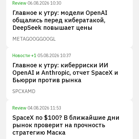
Review
·
06.08.2026 10:30
Главное к утру: модели OpenAI
общались перед кибератакой,
DeepSeek повышает цены
META
GOOG
GOOGL
Новости
·
+
1
·
05.08.2026 10:37
Главное к утру: киберриски ИИ
OpenAI и Anthropic, отчет SpaceX и
Бьюрри против рынка
SPCX
AMD
Review
·
04.08.2026 11:53
SpaceX по $100? В ближайшие дни
рынок проверит на прочность
стратегию Маска