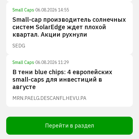
Small Caps
·
06.08.2026 14:55
Small-cap производитель солнечных
систем SolarEdge ждет плохой
квартал. Акции рухнули
SEDG
Small Caps
·
06.08.2026 11:29
В тени blue chips: 4 европейских
small-caps для инвестиций в
августе
MRN.PA
ELG.DE
SCANFL.HE
VU.PA
Перейти в раздел