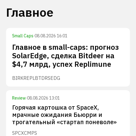
Главное
Small Caps
·
08.08.2026 16:01
Главное в small-caps: прогноз
SolarEdge, сделка Bitdeer на
$4,7 млрд, успех Replimune
BIRK
REPL
BTDR
SEDG
Review
·
08.08.2026 13:01
Горячая картошка от SpaceX,
мрачные ожидания Бьюрри и
трогательный «стартап поневоле»
SPCX
CMPS