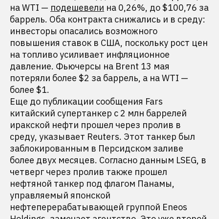
на WTI —
подешевели
на 0,26%, до $100,76 за
баррель. Оба контракта снижались и в среду:
инвесторы опасались возможного
повышения ставок в США, поскольку рост цен
на топливо усиливает инфляционное
давление. Фьючерсы на Brent 13 мая
потеряли более $2 за баррель, а на WTI —
более $1.
Еще до публикации сообщения Fars
китайский супертанкер с 2 млн баррелей
иракской нефти прошел через пролив в
среду, указывает Reuters. Этот танкер был
заблокированным в Персидском заливе
более двух месяцев. Согласно данным LSEG, в
четверг через пролив также прошел
нефтяной танкер под флагом Панамы,
управляемый японской
нефтеперерабатывающей группой Eneos
Holdings, замечает агентство. Это уже второй