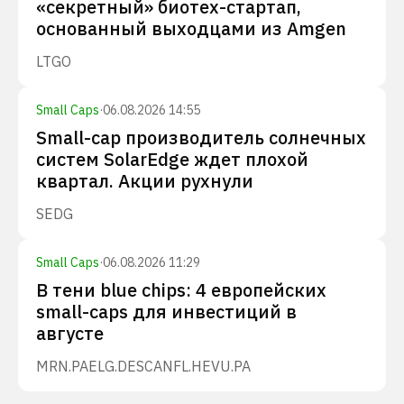
«секретный» биотех-стартап,
основанный выходцами из Amgen
LTGO
Small Caps
·
06.08.2026 14:55
Small-cap производитель солнечных
систем SolarEdge ждет плохой
квартал. Акции рухнули
SEDG
Small Caps
·
06.08.2026 11:29
В тени blue chips: 4 европейских
small-caps для инвестиций в
августе
MRN.PA
ELG.DE
SCANFL.HE
VU.PA