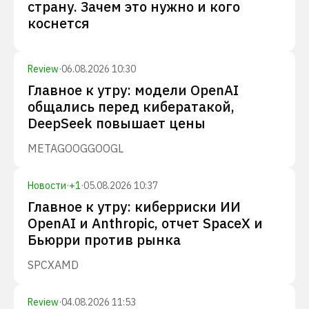
страну. Зачем это нужно и кого
коснется
Review
·
06.08.2026 10:30
Главное к утру: модели OpenAI
общались перед кибератакой,
DeepSeek повышает цены
META
GOOG
GOOGL
Новости
·
+
1
·
05.08.2026 10:37
Главное к утру: киберриски ИИ
OpenAI и Anthropic, отчет SpaceX и
Бьюрри против рынка
SPCX
AMD
Review
·
04.08.2026 11:53