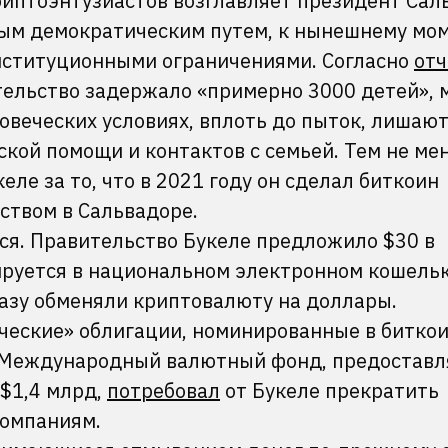
риптоэнтузиастов возглавляет президент Сал
ным демократическим путем, к нынешнему мом
онституционными ограничениями. Согласно
отч
тельство задержало «примерно 3000 детей», 
овеческих условиях, вплоть до пыток, лишаю
кой помощи и контактов с семьей. Тем не ме
ле за то, что в 2021 году он сделал биткоин
твом в Сальвадоре.
ся. Правительство Букеле предложило $30 в
ируется в национальном электронном кошельк
азу обменяли криптовалюту на доллары.
еские» облигации, номинированные в биткои
ь Международный валютный фонд, предоставл
 $1,4 млрд,
потребовал
от Букеле прекратить
компаниям.