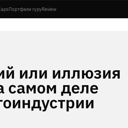
Caps
Портфели гуру
Review
ий или иллюзия
а самом деле
тоиндустрии