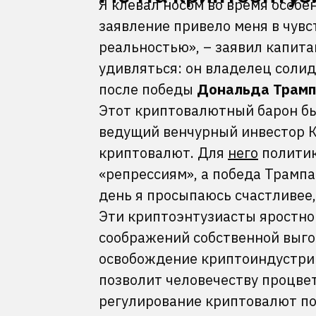
Я клевал носом во время особе
заявление привело меня в чувс
реальностью», – заявил капита
удивляться: он владелец соли
после победы
Дональда Трамп
Этот криптовалютный барон был
ведущий венчурный инвестор К
криптовалют. Для
него
политик
«репрессиям», а победа Трампа
день я просыпаюсь счастливее,
Эти криптоэнтузиасты яростно
соображений собственной выгод
освобождение криптоиндустрии
позволит человечеству процвет
регулирование криптовалют по