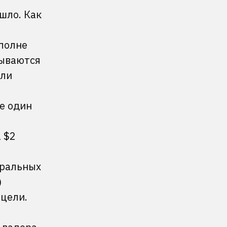
шло. Как
вполне
зываются
или
ще один
 $2
еральных
)
 цели.