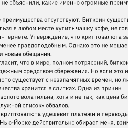
р не объяснили, какие именно огромные преи
 преимущества отсутствуют. Биткоин сущест
нельзя в любом месте купить чашку кофе, не го
 интернете. Утверждение, что криптовалюта 
 менее правдоподобным. Однако это не мешае
и новые обещания.
ласит, что в мире, полном потрясений, битко
дежным средством сбережения. Но если это и
олото существует с незапамятных времен, но 
чества хранится в слитках. Одна из причин
 золото волатильна, хотя и не так, как цена б
лужной список» обвалов.
 криптовалюта удешевит платежи и переводы.
в Нью-Йорке действительно обирает меня, взи