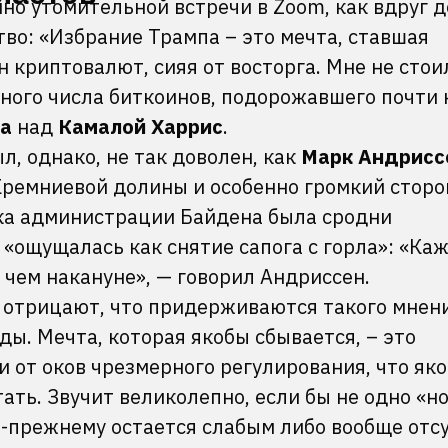
нно утомительной встречи в Zoom, как вдруг 
тво: «Избрание Трампа – это мечта, ставшая
н криптовалют, сияя от восторга. Мне не стои
дного числа биткоинов, подорожавшего почти
а
над
Камалой Харрис
.
, однако, не так доволен, как
Марк Андрисс
ремниевой долины и особенно громкий стор
а администрации Байдена была сродни
 «ощущалась как снятие сапога с горла»: «Ка
 чем накануне», — говорил Андриссен.
 отрицают, что придерживаются такого мнени
ы. Мечта, которая якобы сбывается, – это
 от оков чрезмерного регулирования, что як
ать. Звучит великолепно, если бы не одно «но
-прежнему остается слабым либо вообще отсу