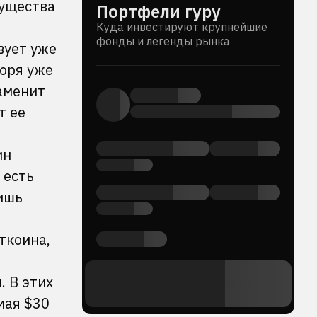
мущества
Портфели гуру
Куда инвестируют крупнейшие
фонды и легенды рынка
вует уже
воря уже
заменит
т ее
ин
 есть
лишь
иткоина,
 В этих
мая $30