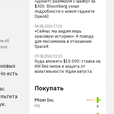
«Донатс размером с шайбу» за
$300: Bloomberg узнал
подробности о новом гаджете
OpenAI
06.08.2026 17:10
«Сейчас мы видим лишь
красивую историю»: 4 повода
ли об
для пессимизма в отношении
SpaceX
ioni
07.08.2026 11:15
Куда вложить $10 000: ставка на
 новых
ИИ без чипов и защита от
волатильности. Идеи августа
Но есть
Покупать
ас
ультета
Pfizer Inc.
ук.
PFE
6