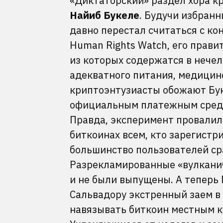
«Диктаторский» раздел хора к
Найиб Букеле
. Будучи избран
давно перестал считаться с к
Human Rights Watch, его прави
из которых содержатся в нечел
адекватного питания, медицинс
криптоэнтузиасты обожают Буке
официальным платежным средс
Правда, эксперимент провалил
биткоинах всем, кто зарегистр
большинство пользователей ср
Разрекламированные «вулканич
и не были выпущены. А тепер
Сальвадору экстренный заем в
навязывать биткоин местным 