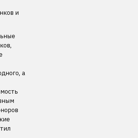
т
нков и
льные
ков,
е
дного, а
имость
авным
оноров
кие
атил