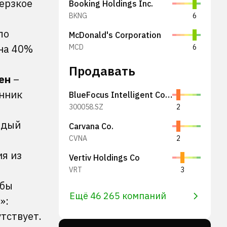
дерзкое
Booking Holdings Inc.
BKNG
6
ло
McDonald's Corporation
 на 40%
MCD
6
Продавать
ен
–
онник
BlueFocus Intelligent Communications Group Co., Ltd.
300058.SZ
2
ждый
Carvana Co.
CVNA
2
я из
Vertiv Holdings Co
VRT
3
обы
Ещё 46 265 компаний
»:
тствует.