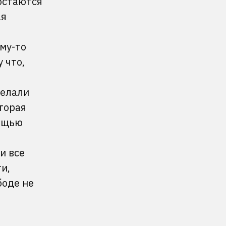
остаются
ая
му-то
 что,
делали
торая
мощью
и все
и,
боде не