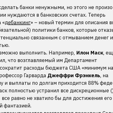
делать банки ненужными, но этого не произо
ии нуждаются в банковских счетах. Теперь
 «
дебанкинг
» – новый термин для описания 
бязательной) политики банков, которые отка
отенциально связанным с отмыванием денег 
тью.
озможно выполнить. Например,
Илон Маск
, е
ил, что возглавляемый им Департамент
 сократит расходы бюджета США «минимум на
рофессор Гарварда
Джеффри Фрэнкель
, на
ну и выплаты по долгам приходится 88% фед
аск полностью устранил все дискреционные (
все равно не хватило бы для достижения его
й фантазией.