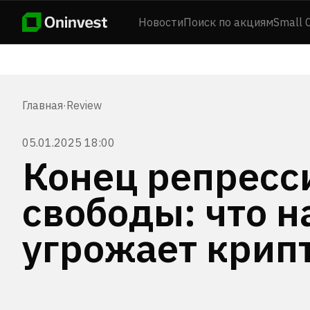
Новости
Поиск по акциям
Small 
Главная
·
Review
05.01.2025 18:00
Конец репресс
свободы: что н
угрожает крип