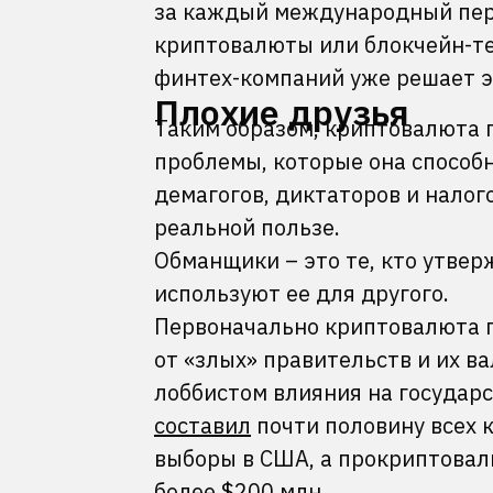
за каждый международный пере
криптовалюты или блокчейн-те
финтех-компаний уже решает э
Плохие друзья
Таким образом, криптовалюта 
проблемы, которые она способ
демагогов, диктаторов и налог
реальной пользе.
Обманщики – это те, кто утвер
используют ее для другого.
Первоначально криптовалюта п
от «злых» правительств и их в
лоббистом влияния на государ
составил
почти половину всех 
выборы в США, а прокриптовал
более $200 млн.