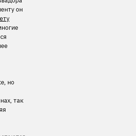
ьвадора
енту он
ету
многие
тся
нее
е, но
нах, так
яя