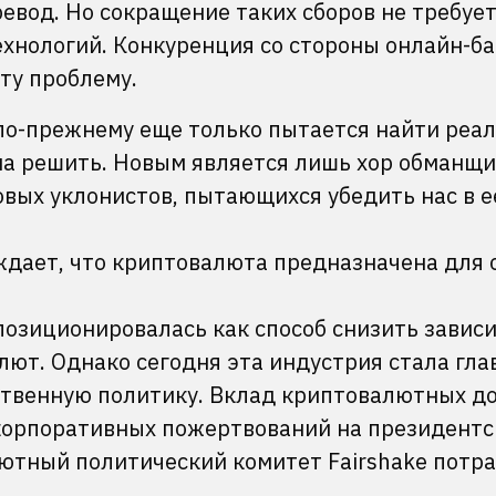
вод. Но сокращение таких сборов не требуе
хнологий. Конкуренция со стороны онлайн-ба
ту проблему.
по-прежнему еще только пытается найти реа
на решить. Новым является лишь хор обманщи
овых уклонистов, пытающихся убедить нас в е
ждает, что криптовалюта предназначена для о
озиционировалась как способ снизить завис
алют. Однако сегодня эта индустрия стала гл
ственную политику. Вклад криптовалютных д
корпоративных пожертвований на президентс
ютный политический комитет Fairshake потр