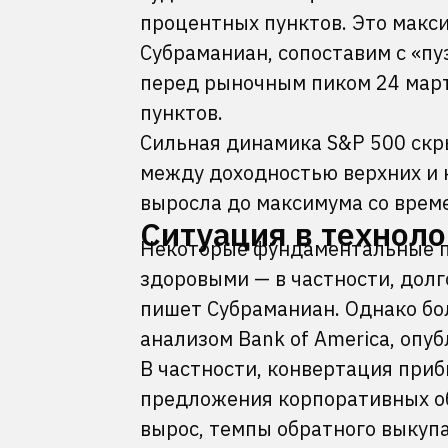
процентных пунктов. Это макси
Субраманиан, сопоставим с «пу
перед рыночным пиком 24 март
пунктов.
Сильная динамика S&P 500 скр
между доходностью верхних и 
выросла до максимума со врем
Ситуация в технол
Некоторые фундаментальные п
здоровыми — в частности, долг
пишет Субраманиан. Однако бо
анализом Bank of America, опу
В частности, конвертация при
предложения корпоративных об
вырос, темпы обратного выкуп