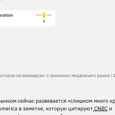
oration
4
каторов сигнализируют о признаках медвежьего рынка / Ф
ынком сейчас развевается «слишком много к
America в заметке, которую цитируют
CNBC
и