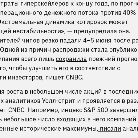
траты гиперскейлеров к концу года, по прогн
 операционного денежного потока против 40% 
«Экстремальная динамика котировок может
щей нестабильности», — предупредила она.
ителей чипов резко падали 4–5 июня после р
 Одной из причин распродажи стала опублико
мпания всего лишь
сохранила
прежний прогно
о, чтобы улучшить его в соответствии с
и инвесторов, пишет CNBC.
 роста в небольшом числе акций в последни
х аналитиков Уолл-стрит и проявляется в ра
ет CNBC. Например, индекс S&P 500 завершил
ь небольшое число входящих в него компаний
енные исторические максимумы,
писали
анал