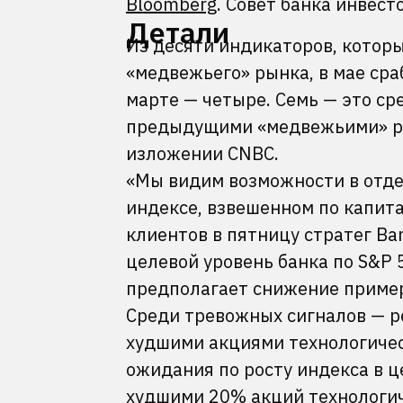
Bloomberg
. Совет банка инвес
Детали
Из десяти индикаторов, котор
«медвежьего» рынка, в мае сраб
марте — четыре. Семь — это ср
предыдущими «медвежьими» рын
изложении CNBC.
«Мы видим возможности в отдел
индексе, взвешенном по капит
клиентов в пятницу стратег Ban
целевой уровень банка по S&P 5
предполагает снижение пример
Среди тревожных сигналов — р
худшими акциями технологичес
ожидания по росту индекса в 
худшими 20% акций технологич