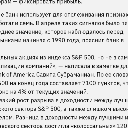
торам — фиксировать прибыль.
ые банк использует для отслеживания призна
отали семь. В апреле таких сигналов было пят
еднее значение, которое наблюдалось перед
ками начиная с 1990 года, пояснил банк в
ьных акциях из индекса S&P 500, но не в са
ализации компаний», — написала в заметке дл
k of America Савита Субраманиан. По ее слов
00 на конец года составляет 7100 пунктов, ч
но на 4% от текущих значений.
езкий рост разрыва в доходности между лучш
кого сектора S&P 500, а также слишком высо
целом. Разница в доходности между лучшими 
еского сектора достигла «колоссальных» 120