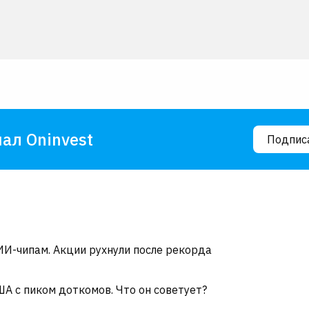
ал Oninvest
Подпис
ИИ-чипам. Акции рухнули после рекорда
А с пиком доткомов. Что он советует?