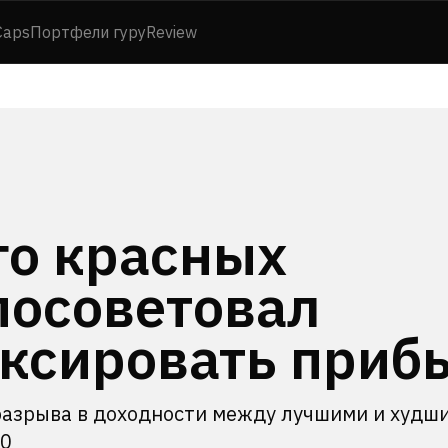
Caps
Портфели гуру
Review
о красных
посоветовал
ксировать приб
разрыва в доходности между лучшими и худш
00