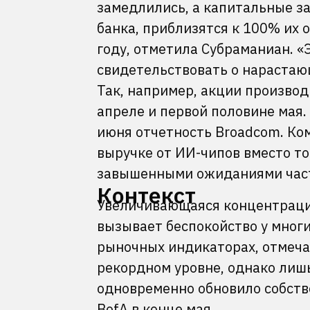
замедлились, а капитальные за
банка, приблизятся к 100% их
году, отметила Субраманиан. 
свидетельствовать о нарастаю
Так, например, акции производ
апреле и первой половине мая.
июня отчетность Broadcom. Ко
выручке от ИИ-чипов вместо тог
завышенными ожиданиями част
Контекст
Увеличивающаяся концентрация
вызывает беспокойство у многи
рыночных индикаторах, отмеча
рекордном уровне, однако лиш
одновременно обновило собств
BofA в конце мая.