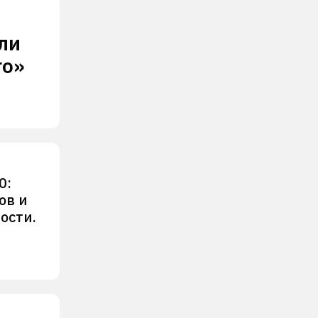
ли
го»
0:
ов и
ости.