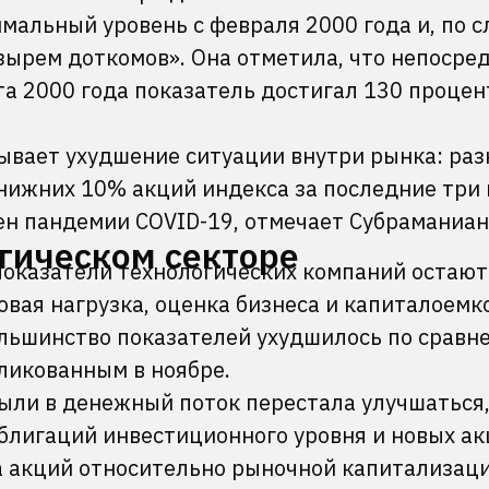
мальный уровень с февраля 2000 года и, по 
зырем доткомов». Она отметила, что непосре
а 2000 года показатель достигал 130 проце
ывает ухудшение ситуации внутри рынка: ра
нижних 10% акций индекса за последние три
ен пандемии COVID-19, отмечает Субраманиан
огическом секторе
оказатели технологических компаний остают
овая нагрузка, оценка бизнеса и капиталоемк
льшинство показателей ухудшилось по сравн
бликованным в ноябре.
были в денежный поток перестала улучшаться
лигаций инвестиционного уровня и новых а
а акций относительно рыночной капитализац