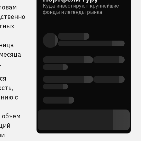
Куда инвестируют крупнейшие
словам
фонды и легенды рынка
дственно
нтных
зница
 месяца
.
ся
ость,
ению с
, объем
кций
ии