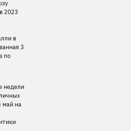
озу
в 2023
алли в
ванная 3
з по
е недели
зличных
 май на
итики