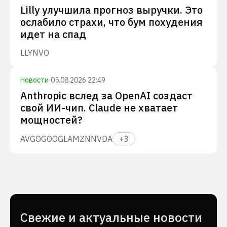
Lilly улучшила прогноз выручки. Это
ослабило страхи, что бум похудения
идет на спад
LLY
NVO
Новости
·
05.08.2026 22:49
Anthropic вслед за OpenAI создаст
свой ИИ-чип. Claude не хватает
мощностей?
AVGO
GOOGL
AMZN
NVDA
+
3
Cвежие и актуальные новости