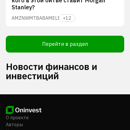
кого в этой битве ставит Morgan
Stanley?
AMZN
WMT
BABA
MELI
+
12
Перейти в раздел
Новости финансов и
инвестиций
О проекте
Авторы