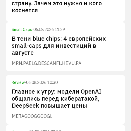
страну. Зачем это нужно и кого
коснется
Small Caps
·
06.08.2026 11:29
В тени blue chips: 4 европейских
small-caps для инвестиций в
августе
MRN.PA
ELG.DE
SCANFL.HE
VU.PA
Review
·
06.08.2026 10:30
Главное к утру: модели OpenAI
общались перед кибератакой,
DeepSeek повышает цены
META
GOOG
GOOGL