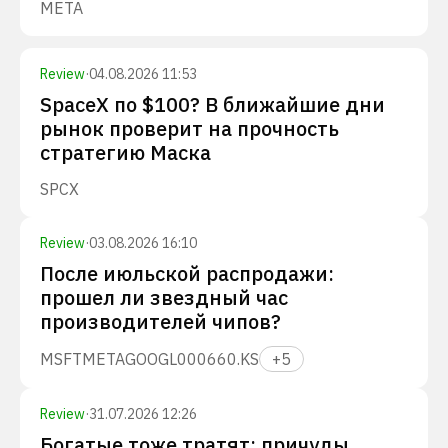
META
Review
·
04.08.2026 11:53
SpaceX по $100? В ближайшие дни
рынок проверит на прочность
стратегию Маска
SPCX
Review
·
03.08.2026 16:10
После июльской распродажи:
прошел ли звездный час
производителей чипов?
MSFT
META
GOOGL
000660.KS
+
5
Review
·
31.07.2026 12:26
Богатые тоже тратят: причуды,