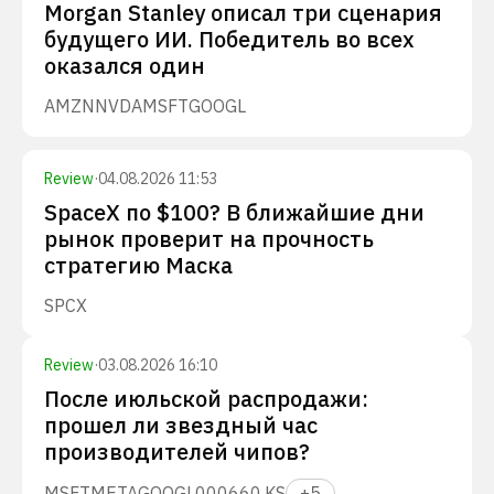
Morgan Stanley описал три сценария
будущего ИИ. Победитель во всех
оказался один
AMZN
NVDA
MSFT
GOOGL
Review
·
04.08.2026 11:53
SpaceX по $100? В ближайшие дни
рынок проверит на прочность
стратегию Маска
SPCX
Review
·
03.08.2026 16:10
После июльской распродажи:
прошел ли звездный час
производителей чипов?
MSFT
META
GOOGL
000660.KS
+
5