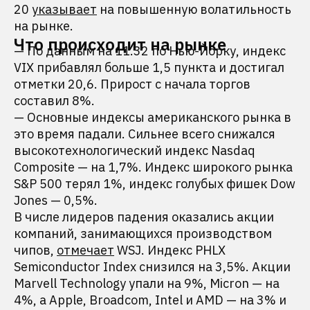
20
указывает
на повышенную волатильность
на рынке.
Что происходит на рынке
— По данным на 11.32 по Нью-Йорку, индекс
VIX прибавлял больше 1,5 пункта и достигал
отметки 20,6. Прирост с начала торгов
составил 8%.
— Основные индексы американского рынка в
это время падали. Сильнее всего снижался
высокотехнологический индекс Nasdaq
Composite — на 1,7%. Индекс широкого рынка
S&P 500 терял 1%, индекс голубых фишек Dow
Jones — 0,5%.
В числе лидеров падения оказались акции
компаний, занимающихся производством
чипов,
отмечает
WSJ. Индекс PHLX
Semiconductor Index снизился на 3,5%. Акции
Marvell Technology упали на 9%, Micron — на
4%, а Apple, Broadcom, Intel и AMD — на 3% и