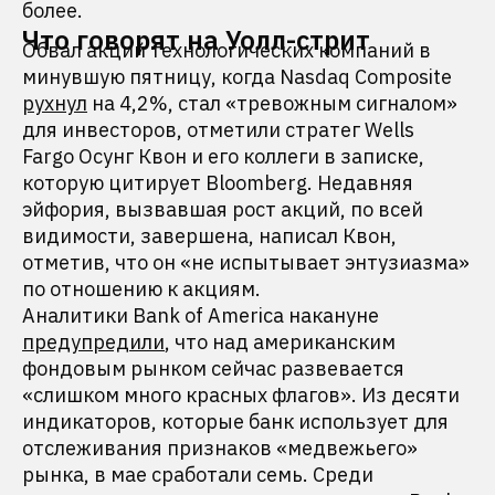
более.
Что говорят на Уолл-стрит
Обвал акций технологических компаний в
минувшую пятницу, когда Nasdaq Composite
рухнул
на 4,2%, стал «тревожным сигналом»
для инвесторов, отметили стратег Wells
Fargo Осунг Квон и его коллеги в записке,
которую цитирует Bloomberg. Недавняя
эйфория, вызвавшая рост акций, по всей
видимости, завершена, написал Квон,
отметив, что он «не испытывает энтузиазма»
по отношению к акциям.
Аналитики Bank of America накануне
предупредили
, что над американским
фондовым рынком сейчас развевается
«слишком много красных флагов». Из десяти
индикаторов, которые банк использует для
отслеживания признаков «медвежьего»
рынка, в мае сработали семь. Среди