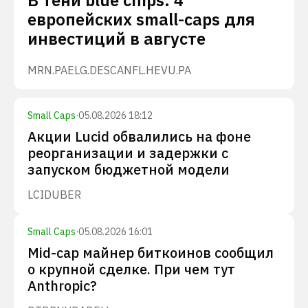
В тени blue chips: 4
европейских small-caps для
инвестиций в августе
MRN.PA
ELG.DE
SCANFL.HE
VU.PA
Small Caps
·
05.08.2026 18:12
Акции Lucid обвалились на фоне
реорганизации и задержки с
запуском бюджетной модели
LCID
UBER
Small Caps
·
05.08.2026 16:01
Mid-cap майнер биткоинов сообщил
о крупной сделке. При чем тут
Anthropic?