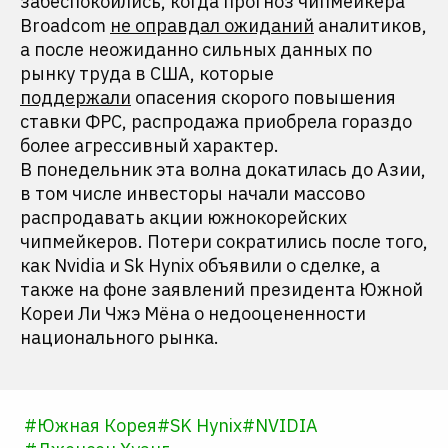
забеспокоились, когда прогноз чипмейкера
Broadcom
не оправдал ожиданий
аналитиков,
а после неожиданно сильных данных по
рынку труда в США, которые
поддержали
опасения скорого повышения
ставки ФРС, распродажа приобрела гораздо
более агрессивный характер.
В понедельник эта волна докатилась до Азии,
в том числе инвесторы начали массово
распродавать акции южнокорейских
чипмейкеров. Потери сократились после того,
как Nvidia и Sk Hynix объявили о сделке, а
также на фоне заявлений президента Южной
Кореи Ли Чжэ Мёна о недооцененности
национального рынка.
#
Южная Корея
#
SK Hynix
#
NVIDIA