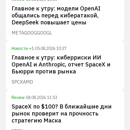
Главное к утру: модели OpenAI
общались перед кибератакой,
DeepSeek повышает цены
META
GOOG
GOOGL
Новости
·
+
1
·
05.08.2026 10:37
Главное к утру: киберриски ИИ
OpenAI и Anthropic, отчет SpaceX и
Бьюрри против рынка
SPCX
AMD
Review
·
04.08.2026 11:53
SpaceX по $100? В ближайшие дни
рынок проверит на прочность
стратегию Маска