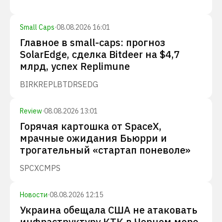
Small Caps
·
08.08.2026 16:01
Главное в small-caps: прогноз
SolarEdge, сделка Bitdeer на $4,7
млрд, успех Replimune
BIRK
REPL
BTDR
SEDG
Review
·
08.08.2026 13:01
Горячая картошка от SpaceX,
мрачные ожидания Бьюрри и
трогательный «стартап поневоле»
SPCX
CMPS
Новости
·
08.08.2026 12:15
Украина обещала США не атаковать
инфраструктуру КТК в Черном море