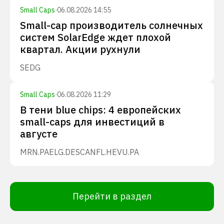
Small Caps
·
06.08.2026 14:55
Small-cap производитель солнечных
систем SolarEdge ждет плохой
квартал. Акции рухнули
SEDG
Small Caps
·
06.08.2026 11:29
В тени blue chips: 4 европейских
small-caps для инвестиций в
августе
MRN.PA
ELG.DE
SCANFL.HE
VU.PA
Перейти в раздел